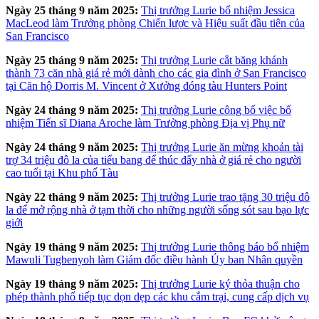
Ngày 25 tháng 9 năm 2025:
Thị trưởng Lurie bổ nhiệm Jessica
MacLeod làm Trưởng phòng Chiến lược và Hiệu suất đầu tiên của
San Francisco
Ngày 25 tháng 9 năm 2025:
Thị trưởng Lurie cắt băng khánh
thành 73 căn nhà giá rẻ mới dành cho các gia đình ở San Francisco
tại Căn hộ Dorris M. Vincent ở Xưởng đóng tàu Hunters Point
Ngày 24 tháng 9 năm 2025:
Thị trưởng Lurie công bố việc bổ
nhiệm Tiến sĩ Diana Aroche làm Trưởng phòng Địa vị Phụ nữ
Ngày 24 tháng 9 năm 2025:
Thị trưởng Lurie ăn mừng khoản tài
trợ 34 triệu đô la của tiểu bang để thúc đẩy nhà ở giá rẻ cho người
cao tuổi tại Khu phố Tàu
Ngày 22 tháng 9 năm 2025:
Thị trưởng Lurie trao tặng 30 triệu đô
la để mở rộng nhà ở tạm thời cho những người sống sót sau bạo lực
giới
Ngày 19 tháng 9 năm 2025:
Thị trưởng Lurie thông báo bổ nhiệm
Mawuli Tugbenyoh làm Giám đốc điều hành Ủy ban Nhân quyền
Ngày 19 tháng 9 năm 2025:
Thị trưởng Lurie ký thỏa thuận cho
phép thành phố tiếp tục dọn dẹp các khu cắm trại, cung cấp dịch vụ