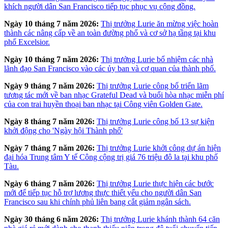
khích người dân San Francisco tiếp tục phục vụ cộng đồng.
Ngày 10 tháng 7 năm 2026:
Thị trưởng Lurie ăn mừng việc hoàn
thành các nâng cấp về an toàn đường phố và cơ sở hạ tầng tại khu
phố Excelsior.
Ngày 10 tháng 7 năm 2026:
Thị trưởng Lurie bổ nhiệm các nhà
lãnh đạo San Francisco vào các ủy ban và cơ quan của thành phố.
Ngày 9 tháng 7 năm 2026:
Thị trưởng Lurie công bố triển lãm
tương tác mới về ban nhạc Grateful Dead và buổi hòa nhạc miễn phí
của con trai huyền thoại ban nhạc tại Công viên Golden Gate.
Ngày 8 tháng 7 năm 2026:
Thị trưởng Lurie công bố 13 sự kiện
khởi động cho 'Ngày hội Thành phố'
Ngày 7 tháng 7 năm 2026:
Thị trưởng Lurie khởi công dự án hiện
đại hóa Trung tâm Y tế Công cộng trị giá 76 triệu đô la tại khu phố
Tàu.
Ngày 6 tháng 7 năm 2026:
Thị trưởng Lurie thực hiện các bước
mới để tiếp tục hỗ trợ lương thực thiết yếu cho người dân San
Francisco sau khi chính phủ liên bang cắt giảm ngân sách.
Ngày 30 tháng 6 năm 2026:
Thị trưởng Lurie khánh thành 64 căn