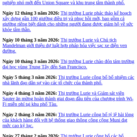
nghiệp nhỏ mới đến Union Square và khu trung tâm thành phố.
Ngày 12 tháng 3 năm 2026:
Thị trưởng Lurie phác thảo kế hoạch
xây dựng gần 100 giường điều trị và phục hồi mới, bao gồm cả
giường riêng biệt dành cho những người đang được giám hộ về sức
khỏe tâm thần.
Ngày 10 tháng 3 năm 2026:
Thị trưởng Lurie và Chủ tịch
Mandelman giới thiệu dự luật hợp pháp hóa việc sạc xe điện ven
đường.
Ngày 10 tháng 3 năm 2026:
Thị trưởng Lurie chào đón tám trường
đại học vùng Trung Tây đến San Francisco.
Ngày 5 tháng 3 năm 2026:
Thị trưởng Lurie công bố bổ nhiệm các
nhà lãnh đạo dân sự vào các tổ chức của thành phố.
Ngày 4 tháng 3 năm 2026:
Thị trưởng Lurie và Giám sát viên
Sauter ăn mừng hoàn thành giai đoạn đầu tiên của chương trình Wi-
Fi miễn phí tại khu phố Tàu.
Ngày 2 tháng 3 năm 2026:
Thị trưởng Lurie công bố tỷ lệ hài lòng
của khách hàng đối với hệ thống giao thông công cộng Muni đạt
mức cao kỷ lục.
Ngày 27 tháng 2 năm 2026:
Thị trưởng Lurie công bố các bổ