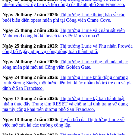
nhiệm vào các ủy ban và hội đồng của thành phố San Francisco.
Ngày 26 tháng 2 năm 2026:
Thị trưởng Lurie thông báo về các
buổi biểu diễn opera miễn phí tại Công viên Crane Cove.
Ngày 25 tháng 2 năm 2026:
Thị trưởng Lurie và Giám sát viên
Mahmood công bố kế hoạch tạo việc làm và nhà ở.
Ngày 25 tháng 2 năm 2026:
Thị trưởng Lurie và Phu nhân Prowda
công bố Ngày phục vụ cộng đồng toàn thành phố.
Ngày 24 tháng 2 năm 2026:
Thị trưởng Lurie công bố mùa nhạc
sống miễn phí mới tại Công viên Golden Gate.
Ngày 24 tháng 2 năm 2026:
Thị trưởng Lurie khởi động chương
trình Strong Starts, một bước tiến lớn khác nhằm hỗ trợ trẻ em và gia
đình ở San Francisco.
Ngày 17 tháng 2 năm 2026:
Thị trưởng Lurie ký ban hành luật
nhằm thúc đẩy Trung tâm RESET và chống lại tình trạng sử dụng
ma túy công khai trên đường phố San Francisco.
Ngày 13 tháng 2 năm 2026:
Tuyên bố của Thị trưởng Lurie về
việc mở cửa lại các trường công lập.