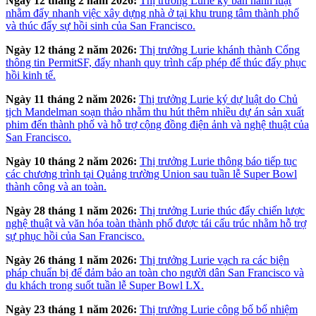
Ngày 12 tháng 2 năm 2026:
Thị trưởng Lurie ký ban hành luật
nhằm đẩy nhanh việc xây dựng nhà ở tại khu trung tâm thành phố
và thúc đẩy sự hồi sinh của San Francisco.
Ngày 12 tháng 2 năm 2026:
Thị trưởng Lurie khánh thành Cổng
thông tin PermitSF, đẩy nhanh quy trình cấp phép để thúc đẩy phục
hồi kinh tế.
Ngày 11 tháng 2 năm 2026:
Thị trưởng Lurie ký dự luật do Chủ
tịch Mandelman soạn thảo nhằm thu hút thêm nhiều dự án sản xuất
phim đến thành phố và hỗ trợ cộng đồng điện ảnh và nghệ thuật của
San Francisco.
Ngày 10 tháng 2 năm 2026:
Thị trưởng Lurie thông báo tiếp tục
các chương trình tại Quảng trường Union sau tuần lễ Super Bowl
thành công và an toàn.
Ngày 28 tháng 1 năm 2026:
Thị trưởng Lurie thúc đẩy chiến lược
nghệ thuật và văn hóa toàn thành phố được tái cấu trúc nhằm hỗ trợ
sự phục hồi của San Francisco.
Ngày 26 tháng 1 năm 2026:
Thị trưởng Lurie vạch ra các biện
pháp chuẩn bị để đảm bảo an toàn cho người dân San Francisco và
du khách trong suốt tuần lễ Super Bowl LX.
Ngày 23 tháng 1 năm 2026:
Thị trưởng Lurie công bố bổ nhiệm