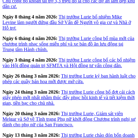
Chu công bố khoản tài trợ 3,3 triệu đô la cho các dự án làm đẹp khu
dân cư.
Ngày 8 tháng 4 năm 2026:
Thị trưởng Lurie bổ nhiệm Mike
Levine làm người đứng đầu Sở Vấn đề Người vô gia cư và Nhà ở
Hỗ trợ.
Ngày 6 tháng 4 năm 2026:
Thị trưởng Lurie công bố mùa mới của
chương trình nhạc sống miễn phí và xe bán đồ ăn lưu động tại
Trung tâm Hành chính.
Ngày 3 tháng 4 năm 2026:
Thị trưởng Lurie công bố các bổ nhiệm
vào Hội đồng quản trị SFMTA và Hội đồng tư vấn công dân.
Ngày 26 tháng 3 năm 2026:
Thị trưởng Lurie ký ban hành luật cho
phép các quầy bán hoa mới được mở cửa.
Ngày 24 tháng 3 năm 2026:
Thị trưởng Lurie công bố đợt cải cách
giấy phép mới nhất nhằm thúc đẩy phục hồi kinh tế và tiết kiệm thời
gian, tiền bạc cho chủ nhà.
Ngày 20 tháng 3 năm 2026:
Thị trưởng Lurie, Giám sát viên
Melgar và Sở về Tình trạng Phụ nữ khởi động Chương trình nghị sự
dành cho phụ nữ của San Francisco.
Ngày 13 tháng 3 năm 2026:
Thị trưởng Lurie chào đón bốn doanh