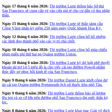
Ngày 17 tháng 6 năm 2026:
Thị trưởng Lurie thông báo Sở thú
San Francisco sẽ cung cấp vé vào cửa giá rẻ cho cư dân có thu nhập
thấp.
Ngày 15 tháng 6 năm 2026:
Thị trưởng Lurie sẽ thắp sáng cầu
Cổng Vàng nhân kỷ niệm 250 năm ngày Quốc khánh Hoa Kỳ.
Ngày 12 tháng 6 năm 2026:
Thị trưởng Lurie công bố bổ nhiệm
các lãnh đạo thành phố vào các vị trí chủ chốt.
Ngày 10 tháng 6 năm 2026:
Thị trưởng Lurie công bố mùa chiếu
phim miễn phí thứ hai tại Quảng trường Union.
Ngày 10 tháng 6 năm 2026:
Thị trưởng Lurie ký dự luật phê duyệt
khoản tài trợ 14,5 triệu đô la cho việc cải tạo đường Powell nhằm
thúc đẩy sự phục hồi kinh tế của San Francisco.
Ngày 9 tháng 6 năm 2026:
Thị trưởng Daniel Lurie khởi công dự
án cải tạo Quảng trường Portsmouth lịch sử thuộc khu phố Tàu.
Ngày 9 tháng 6 năm 2026:
Thị trưởng Lurie thông báo số lượng
lều trại và xe cỡ lớn trên đường phố San Francisco đạt mức thấp kỷ
lục.
Ngày 8 tháng 6 năm 2026:
Thị trưởng Lurie khai mạc Giải vô địch