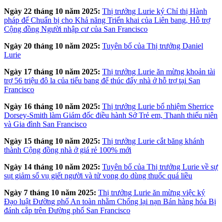
Ngày 22 tháng 10 năm 2025:
Thị trưởng Lurie ký Chỉ thị Hành
pháp để Chuẩn bị cho Khả năng Triển khai của Liên bang, Hỗ trợ
Cộng đồng Người nhập cư của San Francisco
Ngày 20 tháng 10 năm 2025:
Tuyên bố của Thị trưởng Daniel
Lurie
Ngày 17 tháng 10 năm 2025:
Thị trưởng Lurie ăn mừng khoản tài
trợ 56 triệu đô la của tiểu bang để thúc đẩy nhà ở hỗ trợ tại San
Francisco
Ngày 16 tháng 10 năm 2025:
Thị trưởng Lurie bổ nhiệm Sherrice
Dorsey-Smith làm Giám đốc điều hành Sở Trẻ em, Thanh thiếu niên
và Gia đình San Francisco
Ngày 15 tháng 10 năm 2025:
Thị trưởng Lurie cắt băng khánh
thành Cộng đồng nhà ở giá rẻ 100% mới
Ngày 14 tháng 10 năm 2025:
Tuyên bố của Thị trưởng Lurie về sự
sụt giảm số vụ giết người và tử vong do dùng thuốc quá liều
Ngày 7 tháng 10 năm 2025:
Thị trưởng Lurie ăn mừng việc ký
Đạo luật Đường phố An toàn nhằm Chống lại nạn Bán hàng hóa Bị
đánh cắp trên Đường phố San Francisco