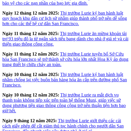
bảo vệ cho các nạn nhân của bạo lực gia đình.
Ngày 12 tháng 12 năm 2025:
Thị trưởng Lurie ký ban hành luật
quy hoạch khu dân cư lịch sử nhằm giúp thành phố trở nên dễ sống
hơn cho các thế hệ cư dân San Francisco.
Ngày 11 tháng 12 năm 2025:
Thị trưởng Lurie ăn mừng khoản tài
trợ 93 triệu đô la từ ngân sách tiểu bang dành cho nhà ở giá rẻ và cải
thiện giao thông công cộng.
Ngày 11 tháng 12 năm 2025:
Thị trưởng Lurie tuyên bố Sở Cứu
hỏa San Francisco sẽ trở thành sở cứu hỏa lớn nhất Hoa Kỳ áp dụng
trang thiết bị chữa cháy an toàn.
Ngày 10 tháng 12 năm 2025:
Thị trưởng Lurie ký ban hành luật
nhằm chống lại việc buôn bán hàng hóa ăn cắp trên đường phố San
Francisco.
Ngày 10 tháng 12 năm 2025:
Thị trưởng Lurie ra mắt dịch vụ
thanh toán không tiếp xúc trên toàn hệ thống Muni, giúp việc sử
dụng phương tiện giao thông công cộng trở nên thuận tiện hơn bao
giờ hết.
Ngày 9 tháng 12 năm 2025:
Thị trưởng Lurie giới thiệu các cải
cách giấy phép để cắt giảm thủ tục hành chính cho người dân San