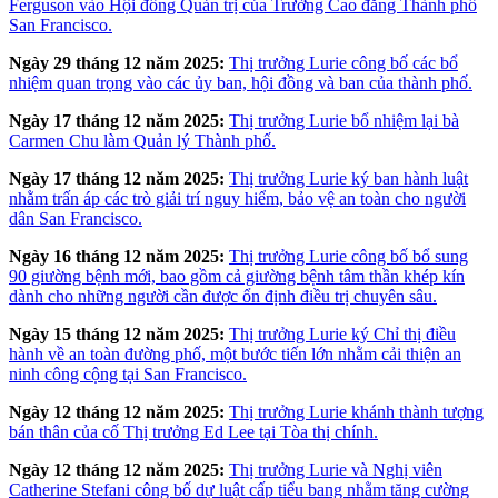
Ferguson vào Hội đồng Quản trị của Trường Cao đẳng Thành phố
San Francisco.
Ngày 29 tháng 12 năm 2025:
Thị trưởng Lurie công bố các bổ
nhiệm quan trọng vào các ủy ban, hội đồng và ban của thành phố.
Ngày 17 tháng 12 năm 2025:
Thị trưởng Lurie bổ nhiệm lại bà
Carmen Chu làm Quản lý Thành phố.
Ngày 17 tháng 12 năm 2025:
Thị trưởng Lurie ký ban hành luật
nhằm trấn áp các trò giải trí nguy hiểm, bảo vệ an toàn cho người
dân San Francisco.
Ngày 16 tháng 12 năm 2025:
Thị trưởng Lurie công bố bổ sung
90 giường bệnh mới, bao gồm cả giường bệnh tâm thần khép kín
dành cho những người cần được ổn định điều trị chuyên sâu.
Ngày 15 tháng 12 năm 2025:
Thị trưởng Lurie ký Chỉ thị điều
hành về an toàn đường phố, một bước tiến lớn nhằm cải thiện an
ninh công cộng tại San Francisco.
Ngày 12 tháng 12 năm 2025:
Thị trưởng Lurie khánh thành tượng
bán thân của cố Thị trưởng Ed Lee tại Tòa thị chính.
Ngày 12 tháng 12 năm 2025:
Thị trưởng Lurie và Nghị viên
Catherine Stefani công bố dự luật cấp tiểu bang nhằm tăng cường