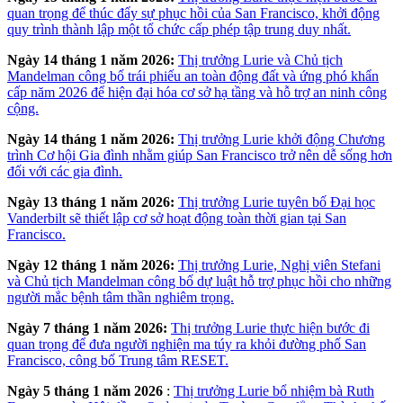
quan trọng để thúc đẩy sự phục hồi của San Francisco, khởi động
quy trình thành lập một tổ chức cấp phép tập trung duy nhất.
Ngày 14 tháng 1 năm 2026:
Thị trưởng Lurie và Chủ tịch
Mandelman công bố trái phiếu an toàn động đất và ứng phó khẩn
cấp năm 2026 để hiện đại hóa cơ sở hạ tầng và hỗ trợ an ninh công
cộng.
Ngày 14 tháng 1 năm 2026:
Thị trưởng Lurie khởi động Chương
trình Cơ hội Gia đình nhằm giúp San Francisco trở nên dễ sống hơn
đối với các gia đình.
Ngày 13 tháng 1 năm 2026:
Thị trưởng Lurie tuyên bố Đại học
Vanderbilt sẽ thiết lập cơ sở hoạt động toàn thời gian tại San
Francisco.
Ngày 12 tháng 1 năm 2026:
Thị trưởng Lurie, Nghị viên Stefani
và Chủ tịch Mandelman công bố dự luật hỗ trợ phục hồi cho những
người mắc bệnh tâm thần nghiêm trọng.
Ngày 7 tháng 1 năm 2026:
Thị trưởng Lurie thực hiện bước đi
quan trọng để đưa người nghiện ma túy ra khỏi đường phố San
Francisco, công bố Trung tâm RESET.
Ngày 5 tháng 1 năm 2026
:
Thị trưởng Lurie bổ nhiệm bà Ruth