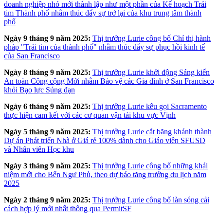
doanh nghiệp nhỏ mới thành lập như một phần của Kế hoạch Trái
tim Thành phố nhằm thúc đẩy sự trở lại của khu trung tâm thành
phố
Ngày 9 tháng 9 năm 2025:
Thị trưởng Lurie công bố Chỉ thị hành
pháp "Trái tim của thành phố" nhằm thúc đẩy sự phục hồi kinh tế
của San Francisco
Ngày 8 tháng 9 năm 2025:
Thị trưởng Lurie khởi động Sáng kiến
An toàn Công cộng Mới nhằm Bảo vệ các Gia đình ở San Francisco
khỏi Bạo lực Súng đạn
Ngày 6 tháng 9 năm 2025:
Thị trưởng Lurie kêu gọi Sacramento
thực hiện cam kết với các cơ quan vận tải khu vực Vịnh
Ngày 5 tháng 9 năm 2025:
Thị trưởng Lurie cắt băng khánh thành
Dự án Phát triển Nhà ở Giá rẻ 100% dành cho Giáo viên SFUSD
và Nhân viên Học khu
Ngày 3 tháng 9 năm 2025:
Thị trưởng Lurie công bố những khái
niệm mới cho Bến Ngư Phủ, theo dự báo tăng trưởng du lịch năm
2025
Ngày 2 tháng 9 năm 2025:
Thị trưởng Lurie công bố làn sóng cải
cách hợp lý mới nhất thông qua PermitSF