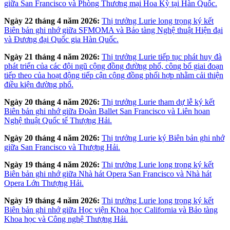
giữa San Francisco và Phòng Thương mại Hoa Kỳ tại Hàn Quốc.
Ngày 22 tháng 4 năm 2026:
Thị trưởng Lurie long trọng ký kết
Biên bản ghi nhớ giữa SFMOMA và Bảo tàng Nghệ thuật Hiện đại
và Đương đại Quốc gia Hàn Quốc.
Ngày 21 tháng 4 năm 2026:
Thị trưởng Lurie tiếp tục phát huy đà
phát triển của các đội ngũ cộng đồng đường phố, công bố giai đoạn
tiếp theo của hoạt động tiếp cận cộng đồng phối hợp nhằm cải thiện
điều kiện đường phố.
Ngày 20 tháng 4 năm 2026:
Thị trưởng Lurie tham dự lễ ký kết
Biên bản ghi nhớ giữa Đoàn Ballet San Francisco và Liên hoan
Nghệ thuật Quốc tế Thượng Hải.
Ngày 20 tháng 4 năm 2026:
Thị trưởng Lurie ký Biên bản ghi nhớ
giữa San Francisco và Thượng Hải.
Ngày 19 tháng 4 năm 2026:
Thị trưởng Lurie long trọng ký kết
Biên bản ghi nhớ giữa Nhà hát Opera San Francisco và Nhà hát
Opera Lớn Thượng Hải.
Ngày 19 tháng 4 năm 2026:
Thị trưởng Lurie long trọng ký kết
Biên bản ghi nhớ giữa Học viện Khoa học California và Bảo tàng
Khoa học và Công nghệ Thượng Hải.