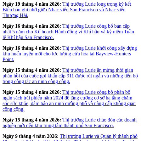
Ngày 19 tháng 4 năm 2026:
Thị trưởng Lurie long trọng ký kết
Biên bản ghi nhớ giữa Nhạc viện San Francisco và Nhạc viện
Thượng Hải.
Ngày 16 tháng 4 năm 2026:
Thị trưởng Lurie công bố bản cập
nhật 5 năm cho Kế hoạch Hành động vì Khí hậu và kỷ niệm Tuần
lễ Khí hậu San Francisco.
Ngày 16 tháng 4 năm 2026:
Thị trưởng Lurie khởi công xây dựng
khu huấn luyện mới cho lực lượng cứu hỏa tại Bayview-Hunters
Point.
Ngày 15 tháng 4 năm 2026:
Thị trưởng Lurie ăn mừng thời gian
phản hồi của cuộc gọi khẩn cấp 911 được rút ngắn và những tiến bộ
trong công tác an ninh công cộng.
Ngày 15 tháng 4 năm 2026:
Thị trưởng Lurie công bố phân bổ
ngân sách trái phiếu năm 2024 để tăng cường cơ sở hạ tầng chăm
sóc sức khỏe, đảm bảo an ninh đường phố và nâng cấp không gian
công cộng.
Ngày 15 tháng 4 năm 2026:
Thị trưởng Lurie chào đón các doanh
nghiệp mới đến khu trung tâm thành phố San Francisco.
Ngày 9 tháng 4 năm 2026:
Thị trưởng Lurie và Quản lý thành phố