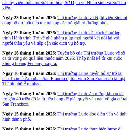
các ủy viên mới cho Sở Cứu hỏa, Sở Dịch vụ Nhân sinh và Sở Thư
viện.
Ngày 23 tháng 1 năm 2026:
Thị trưởng Lurie và Nghị viên Stefani
công bố dự luật tiếp tục trấn áp các trò giải trí đường phố.
Ngày 22 tháng 1 năm 2026:
Thị trưởng Lurie cải cách Chương
trình Hành trình Trở về nhà nhằm giúp mọi người kết nối lại với
người thân yêu và tiếp cận các dịch vụ hỗ trợ.
Ngày 16 tháng 1 năm 2026:
Tuyên bố của Thị trưởng Lurie về số
ca tử vong do quá liều thuốc năm 2025: Thấp nhất kể từ khi cuộc
khủng hoảng Fentanyl xảy ra.
Ngày 16 tháng 1 năm 2026:
Thị trưởng Lurie tuyên bố sự trở lại
của Tuần lễ Âm nhạc San Francisco, tôn vinh San Francisco là một
Thành phố Âm nhạc.
Ngày 16 tháng 1 năm 2026:
Thị trưởng Lurie ăn mừng khoản tài
trợ gần 40 triệu đô la từ tiểu bang để giải quyết vấn nạn vô gia cư tại
San Francisco.
Ngày 15 tháng 1 năm 2026:
Thị trưởng Lurie đọc diễn văn về tình
hình thành phố.
Ngày 15 tháng 1 năm 2026:
Thị trưởng Lurie thực hiện bước đi