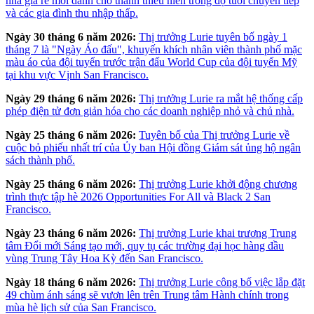
nhà giá rẻ mới dành cho thanh thiếu niên trong độ tuổi chuyển tiếp
và các gia đình thu nhập thấp.
Ngày 30 tháng 6 năm 2026:
Thị trưởng Lurie tuyên bố ngày 1
tháng 7 là "Ngày Áo đấu", khuyến khích nhân viên thành phố mặc
màu áo của đội tuyển trước trận đấu World Cup của đội tuyển Mỹ
tại khu vực Vịnh San Francisco.
Ngày 29 tháng 6 năm 2026:
Thị trưởng Lurie ra mắt hệ thống cấp
phép điện tử đơn giản hóa cho các doanh nghiệp nhỏ và chủ nhà.
Ngày 25 tháng 6 năm 2026:
Tuyên bố của Thị trưởng Lurie về
cuộc bỏ phiếu nhất trí của Ủy ban Hội đồng Giám sát ủng hộ ngân
sách thành phố.
Ngày 25 tháng 6 năm 2026:
Thị trưởng Lurie khởi động chương
trình thực tập hè 2026 Opportunities For All và Black 2 San
Francisco.
Ngày 23 tháng 6 năm 2026:
Thị trưởng Lurie khai trương Trung
tâm Đổi mới Sáng tạo mới, quy tụ các trường đại học hàng đầu
vùng Trung Tây Hoa Kỳ đến San Francisco.
Ngày 18 tháng 6 năm 2026:
Thị trưởng Lurie công bố việc lắp đặt
49 chùm ánh sáng sẽ vươn lên trên Trung tâm Hành chính trong
mùa hè lịch sử của San Francisco.