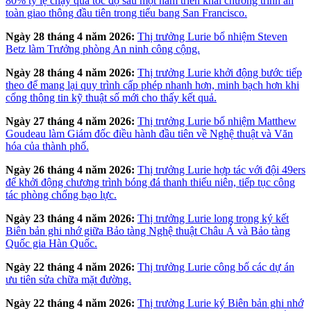
80% tỷ lệ chạy quá tốc độ sau một năm triển khai chương trình an
toàn giao thông đầu tiên trong tiểu bang San Francisco.
Ngày 28 tháng 4 năm 2026:
Thị trưởng Lurie bổ nhiệm Steven
Betz làm Trưởng phòng An ninh công cộng.
Ngày 28 tháng 4 năm 2026:
Thị trưởng Lurie khởi động bước tiếp
theo để mang lại quy trình cấp phép nhanh hơn, minh bạch hơn khi
cổng thông tin kỹ thuật số mới cho thấy kết quả.
Ngày 27 tháng 4 năm 2026:
Thị trưởng Lurie bổ nhiệm Matthew
Goudeau làm Giám đốc điều hành đầu tiên về Nghệ thuật và Văn
hóa của thành phố.
Ngày 26 tháng 4 năm 2026:
Thị trưởng Lurie hợp tác với đội 49ers
để khởi động chương trình bóng đá thanh thiếu niên, tiếp tục công
tác phòng chống bạo lực.
Ngày 23 tháng 4 năm 2026:
Thị trưởng Lurie long trọng ký kết
Biên bản ghi nhớ giữa Bảo tàng Nghệ thuật Châu Á và Bảo tàng
Quốc gia Hàn Quốc.
Ngày 22 tháng 4 năm 2026:
Thị trưởng Lurie công bố các dự án
ưu tiên sửa chữa mặt đường.
Ngày 22 tháng 4 năm 2026:
Thị trưởng Lurie ký Biên bản ghi nhớ