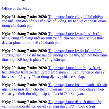
Office of the Mayor
Ngày 31 tháng 7 năm 2026:
Thị trưởng Lurie công bố bổ nhiệm
các nhà lãnh đạo dân sự vào các hội đồng, ủy ban và các vị trí quan
trọng của thành phố.
Ngày 30 tháng 7 năm 2026:
Thị trưởng Lurie ký ngân sách cân
bằng, củng cố mạng lưới an sinh xã hội của San Francisco và thúc
đẩy sự phục hồi kinh tế của thành phố.
Ngày 29 tháng 7 năm 2026:
Thị trưởng Lurie ký dự luật mở rộng
chương trình nhà ở hỗ trợ lâu dài không có ma túy, tiếp nối tiến trình
thực hiện Kế hoạch phá vỡ vòng luẩn quẩn.
Ngày 29 tháng 7 năm 2026:
Thị trưởng Lurie ăn mừng việc gia
hạn chương trình xe đạp Lyft thêm 5 năm khi San Francisco đạt kỷ
lục về số lượng người sử dụng dịch vụ chia sẻ xe đạp.
Ngày 28 tháng 7 năm 2026:
Thị trưởng Lurie khánh thành 160 căn
nhà giá rẻ mới dành cho thanh thiếu niên trong độ tuổi chuyển tiếp
và các gia đình thu nhập thấp tại địa chỉ 730 Stanyan.
Ngày 28 tháng 7 năm 2026:
Thị trưởng Lurie đề xuất thành lập
văn phòng mới để giải quyết vấn nạn thiếu lương thực ở San