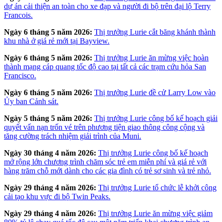
dự án cải thiện an toàn cho xe đạp và người đi bộ trên đại lộ Terry
Francois.
Ngày 6 tháng 5 năm 2026:
Thị trưởng Lurie cắt băng khánh thành
khu nhà ở giá rẻ mới tại Bayview.
Ngày 6 tháng 5 năm 2026:
Thị trưởng Lurie ăn mừng việc hoàn
thành mạng cáp quang tốc độ cao tại tất cả các trạm cứu hỏa San
Francisco.
Ngày 6 tháng 5 năm 2026:
Thị trưởng Lurie đề cử Larry Low vào
Ủy ban Cảnh sát.
Ngày 5 tháng 5 năm 2026:
Thị trưởng Lurie công bố kế hoạch giải
quyết vấn nạn trốn vé trên phương tiện giao thông công cộng và
tăng cường trách nhiệm giải trình của Muni.
Ngày 30 tháng 4 năm 2026:
Thị trưởng Lurie công bố kế hoạch
mở rộng lớn chương trình chăm sóc trẻ em miễn phí và giá rẻ với
hàng trăm chỗ mới dành cho các gia đình có trẻ sơ sinh và trẻ nhỏ.
Ngày 29 tháng 4 năm 2026:
Thị trưởng Lurie tổ chức lễ khởi công
cải tạo khu vực đi bộ Twin Peaks.
Ngày 29 tháng 4 năm 2026:
Thị trưởng Lurie ăn mừng việc giảm