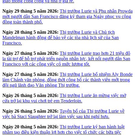
giao thông công cộng và nhà ở giá rẻ.
Ngày 29 tháng 5 năm 2026:
Thị trưởng Lurie và Phu nhân Prowda
mời người dân San Francisco đăng ký tham gia Ngày phục vụ cộng
đồng toàn thành phố.
Ngày 28 tháng 5 năm 2026:
Thị trưởng Lurie và Chủ tịch
Mandelman hành động để bảo vệ các tòa nhà lịch sử của San
Francisco.
Ngày 27 tháng 5 năm 2026:
Thị trưởng Lurie trao hơn 21 triệu đô
la tài trợ để hỗ trợ phát triển nguồn nhân lực, kết nối người dân San
Francisco với các công việc có mức lương tốt.
Ngày 27 tháng 5 năm 2026:
Thị trưởng Lurie bổ nhiệm Aly Bonde
làm Chánh văn phòng, đồng thời công bố các thành viên mới trong
đội ngũ lãnh đạo Văn phòng Thị trưởng.
Ngày 26 tháng 5 năm 2026:
Thị trưởng Lurie ăn mừng việc mở
cửa trở lại khu vui chơi trẻ em Tenderloin.
Ngày 26 tháng 5 năm 2026:
Tuyên bố của Thị trưởng Lurie về
việc bà Staci Slaughter trở lại làm việc sau khi nghỉ hưu.
Ngày 20 tháng 5 năm 2026:
Thị trưởng Lurie ký ban hành luật
nhằm tạo điều kiện thuận lợi hơn cho việc tổ chức các bữa tiệc