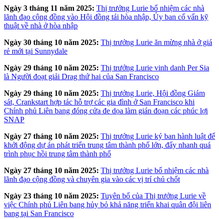
Ngày 3 tháng 11 năm 2025:
Thị trưởng Lurie bổ nhiệm các nhà
lãnh đạo cộng đồng vào Hội đồng tái hòa nhập, Ủy ban cố vấn kỹ
thuật về nhà ở hòa nhập
Ngày 30 tháng 10 năm 2025:
Thị trưởng Lurie ăn mừng nhà ở giá
rẻ mới tại Sunnydale
Ngày 29 tháng 10 năm 2025:
Thị trưởng Lurie vinh danh Per Sia
là Người đoạt giải Drag thứ hai của San Francisco
Ngày 29 tháng 10 năm 2025:
Thị trưởng Lurie, Hội đồng Giám
sát, Crankstart hợp tác hỗ trợ các gia đình ở San Francisco khi
Chính phủ Liên bang đóng cửa đe dọa làm gián đoạn các phúc lợi
SNAP
Ngày 27 tháng 10 năm 2025:
Thị trưởng Lurie ký ban hành luật để
khởi động dự án phát triển trung tâm thành phố lớn, đẩy nhanh quá
trình phục hồi trung tâm thành phố
Ngày 27 tháng 10 năm 2025:
Thị trưởng Lurie bổ nhiệm các nhà
lãnh đạo cộng đồng và chuyên gia vào các vị trí chủ chốt
Ngày 23 tháng 10 năm 2025:
Tuyên bố của Thị trưởng Lurie về
việc Chính phủ Liên bang hủy bỏ khả năng triển khai quân đội liên
bang tại San Francisco