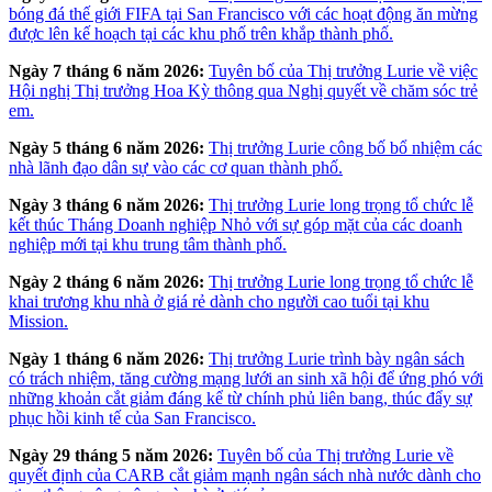
bóng đá thế giới FIFA tại San Francisco với các hoạt động ăn mừng
được lên kế hoạch tại các khu phố trên khắp thành phố.
Ngày 7 tháng 6 năm 2026:
Tuyên bố của Thị trưởng Lurie về việc
Hội nghị Thị trưởng Hoa Kỳ thông qua Nghị quyết về chăm sóc trẻ
em.
Ngày 5 tháng 6 năm 2026:
Thị trưởng Lurie công bố bổ nhiệm các
nhà lãnh đạo dân sự vào các cơ quan thành phố.
Ngày 3 tháng 6 năm 2026:
Thị trưởng Lurie long trọng tổ chức lễ
kết thúc Tháng Doanh nghiệp Nhỏ với sự góp mặt của các doanh
nghiệp mới tại khu trung tâm thành phố.
Ngày 2 tháng 6 năm 2026:
Thị trưởng Lurie long trọng tổ chức lễ
khai trương khu nhà ở giá rẻ dành cho người cao tuổi tại khu
Mission.
Ngày 1 tháng 6 năm 2026:
Thị trưởng Lurie trình bày ngân sách
có trách nhiệm, tăng cường mạng lưới an sinh xã hội để ứng phó với
những khoản cắt giảm đáng kể từ chính phủ liên bang, thúc đẩy sự
phục hồi kinh tế của San Francisco.
Ngày 29 tháng 5 năm 2026:
Tuyên bố của Thị trưởng Lurie về
quyết định của CARB cắt giảm mạnh ngân sách nhà nước dành cho