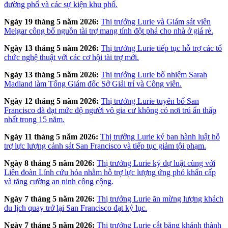
đường phố và các sự kiện khu phố.
Ngày 19 tháng 5 năm 2026:
Thị trưởng Lurie và Giám sát viên
Melgar công bố nguồn tài trợ mang tính đột phá cho nhà ở giá rẻ.
Ngày 13 tháng 5 năm 2026:
Thị trưởng Lurie tiếp tục hỗ trợ các tổ
chức nghệ thuật với các cơ hội tài trợ mới.
Ngày 13 tháng 5 năm 2026:
Thị trưởng Lurie bổ nhiệm Sarah
Madland làm Tổng Giám đốc Sở Giải trí và Công viên.
Ngày 12 tháng 5 năm 2026:
Thị trưởng Lurie tuyên bố San
Francisco đã đạt mức độ người vô gia cư không có nơi trú ẩn thấp
nhất trong 15 năm.
Ngày 11 tháng 5 năm 2026:
Thị trưởng Lurie ký ban hành luật hỗ
trợ lực lượng cảnh sát San Francisco và tiếp tục giảm tội phạm.
Ngày 8 tháng 5 năm 2026:
Thị trưởng Lurie ký dự luật cùng với
Liên đoàn Lính cứu hỏa nhằm hỗ trợ lực lượng ứng phó khẩn cấp
và tăng cường an ninh công cộng.
Ngày 7 tháng 5 năm 2026:
Thị trưởng Lurie ăn mừng lượng khách
du lịch quay trở lại San Francisco đạt kỷ lục.
Ngày 7 tháng 5 năm 2026:
Thị trưởng Lurie cắt băng khánh thành