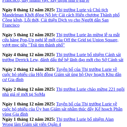
Francisco, đẩy nhanh việc xây dựng nhà ở giá rẻ
Ngày 8 tháng 12 năm 2025:
Thị trưởng Lurie và Chủ tịch
Mandelman Khởi động Nỗ lực Cải cách Hiến chương Thành phố
Cồng kềnh, Lỗi thời, Cải thiện Dịch vụ cho Người dân San
Francisco
Ngày 5 tháng 12 năm 2025:
Thị trưởng Lurie ăn mừng lễ ra mắt
cửa hàng Pop-Up nghỉ lễ mới của Off the Grid tại Union Square,
vượt mục tiêu "Trái tim thành phố"
Ngày 4 tháng 12 năm 2025:
Thị trưởng Lurie bổ nhiệm Cảnh sát
trưởng Derrick Lew, đánh dấu thế hệ lãnh đạo mới cho Sở Cảnh sát
Ngày 2 tháng 12 năm 2025:
Tuyên bố của Thị trưởng Lurie về
cuộc bỏ phiếu của Hội đồng Giám sát ủng hộ Quy hoạch Khu dân
cư Gia đình
Ngày 2 tháng 12 năm 2025:
Thị trưởng Lurie chào mừng 221 ngôi
nhà giá rẻ mới tại SoMa
Ngày 1 tháng 12 năm 2025:
Tuyên bố của Thị trưởng Lurie về
cuộc bỏ phiếu của Ủy ban Giám sát nhằm thúc đẩy Kế hoạch Phân
vùng Gia đình
Ngày 1 tháng 12 năm 2025:
Thị trưởng Lurie bổ nhiệm Alan
Wong làm Giám sát viên Quận 4