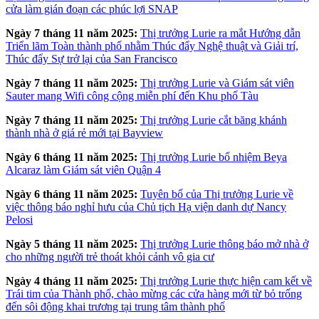
cửa làm gián đoạn các phúc lợi SNAP
Ngày 7 tháng 11 năm 2025:
Thị trưởng Lurie ra mắt Hướng dẫn
Triển lãm Toàn thành phố nhằm Thúc đẩy Nghệ thuật và Giải trí,
Thúc đẩy Sự trở lại của San Francisco
Ngày 7 tháng 11 năm 2025:
Thị trưởng Lurie và Giám sát viên
Sauter mang Wifi công cộng miễn phí đến Khu phố Tàu
Ngày 7 tháng 11 năm 2025:
Thị trưởng Lurie cắt băng khánh
thành nhà ở giá rẻ mới tại Bayview
Ngày 6 tháng 11 năm 2025:
Thị trưởng Lurie bổ nhiệm Beya
Alcaraz làm Giám sát viên Quận 4
Ngày 6 tháng 11 năm 2025:
Tuyên bố của Thị trưởng Lurie về
việc thông báo nghỉ hưu của Chủ tịch Hạ viện danh dự Nancy
Pelosi
Ngày 5 tháng 11 năm 2025:
Thị trưởng Lurie thông báo mở nhà ở
cho những người trẻ thoát khỏi cảnh vô gia cư
Ngày 4 tháng 11 năm 2025:
Thị trưởng Lurie thực hiện cam kết về
Trái tim của Thành phố, chào mừng các cửa hàng mới từ bỏ trống
đến sôi động khai trương tại trung tâm thành phố