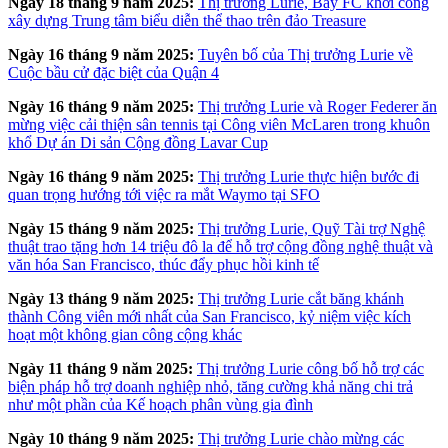
Ngày 18 tháng 9 năm 2025:
Thị trưởng Lurie, Bay FC khởi công
xây dựng Trung tâm biểu diễn thể thao trên đảo Treasure
Ngày 16 tháng 9 năm 2025:
Tuyên bố của Thị trưởng Lurie về
Cuộc bầu cử đặc biệt của Quận 4
Ngày 16 tháng 9 năm 2025:
Thị trưởng Lurie và Roger Federer ăn
mừng việc cải thiện sân tennis tại Công viên McLaren trong khuôn
khổ Dự án Di sản Cộng đồng Lavar Cup
Ngày 16 tháng 9 năm 2025:
Thị trưởng Lurie thực hiện bước đi
quan trọng hướng tới việc ra mắt Waymo tại SFO
Ngày 15 tháng 9 năm 2025:
Thị trưởng Lurie, Quỹ Tài trợ Nghệ
thuật trao tặng hơn 14 triệu đô la để hỗ trợ cộng đồng nghệ thuật và
văn hóa San Francisco, thúc đẩy phục hồi kinh tế
Ngày 13 tháng 9 năm 2025:
Thị trưởng Lurie cắt băng khánh
thành Công viên mới nhất của San Francisco, kỷ niệm việc kích
hoạt một không gian công cộng khác
Ngày 11 tháng 9 năm 2025:
Thị trưởng Lurie công bố hỗ trợ các
biện pháp hỗ trợ doanh nghiệp nhỏ, tăng cường khả năng chi trả
như một phần của Kế hoạch phân vùng gia đình
Ngày 10 tháng 9 năm 2025:
Thị trưởng Lurie chào mừng các