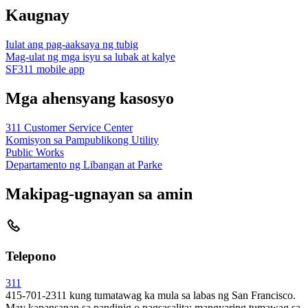
Kaugnay
Iulat ang pag-aaksaya ng tubig
Mag-ulat ng mga isyu sa lubak at kalye
SF311 mobile app
Mga ahensyang kasosyo
311 Customer Service Center
Komisyon sa Pampublikong Utility
Public Works
Departamento ng Libangan at Parke
Makipag-ugnayan sa amin
Telepono
311
415-701-2311 kung tumatawag ka mula sa labas ng San Francisco.
May kapansanan sa pandinig o pagsasalita; mangyaring tumawag sa