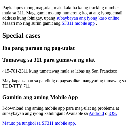
Pagkatapos mong mag-ulat, makakakuha ka ng tracking number
mula sa 311. Magagamit mo ang numerong ito, at ang iyong email
address kung ibinigay, upang
subaybayan ang iyong kaso online
.
Maaari mo ring suriin gamit ang
SF311 mobile app
.
Special cases
Iba pang paraan ng pag-uulat
Tumawag sa 311 para gumawa ng ulat
415-701-2311 kung tumatawag mula sa labas ng San Francisco
May kapansanan sa pandinig o pagsasalita; mangyaring tumawag sa
TDD/TTY 711
Gamitin ang aming Mobile App
I-download ang aming mobile app para mag-ulat ng problema at
subaybayan ang iyong kahilingan! Available sa
Android
o
iOS.
Matuto pa tungkol sa SF311 mobile app.