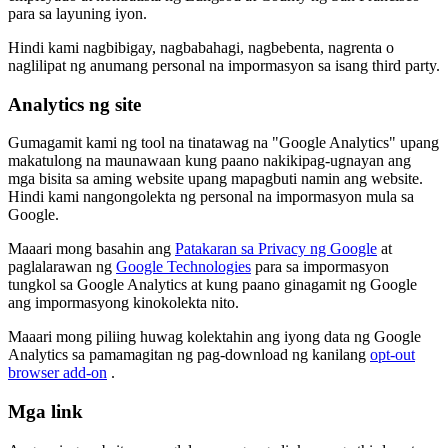
para sa layuning iyon.
Hindi kami nagbibigay, nagbabahagi, nagbebenta, nagrenta o
naglilipat ng anumang personal na impormasyon sa isang third party.
Analytics ng site
Gumagamit kami ng tool na tinatawag na "Google Analytics" upang
makatulong na maunawaan kung paano nakikipag-ugnayan ang
mga bisita sa aming website upang mapagbuti namin ang website.
Hindi kami nangongolekta ng personal na impormasyon mula sa
Google.
Maaari mong basahin ang
Patakaran sa Privacy ng Google
at
paglalarawan ng
Google Technologies
para sa impormasyon
tungkol sa Google Analytics at kung paano ginagamit ng Google
ang impormasyong kinokolekta nito.
Maaari mong piliing huwag kolektahin ang iyong data ng Google
Analytics sa pamamagitan ng pag-download ng kanilang
opt-out
browser add-on
.
Mga link