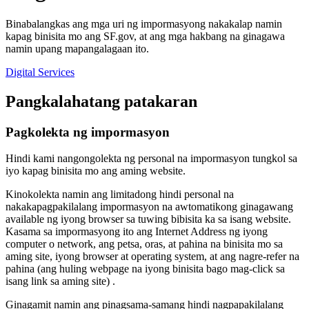
Binabalangkas ang mga uri ng impormasyong nakakalap namin
kapag binisita mo ang SF.gov, at ang mga hakbang na ginagawa
namin upang mapangalagaan ito.
Digital Services
Pangkalahatang patakaran
Pagkolekta ng impormasyon
Hindi kami nangongolekta ng personal na impormasyon tungkol sa
iyo kapag binisita mo ang aming website.
Kinokolekta namin ang limitadong hindi personal na
nakakapagpakilalang impormasyon na awtomatikong ginagawang
available ng iyong browser sa tuwing bibisita ka sa isang website.
Kasama sa impormasyong ito ang Internet Address ng iyong
computer o network, ang petsa, oras, at pahina na binisita mo sa
aming site, iyong browser at operating system, at ang nagre-refer na
pahina (ang huling webpage na iyong binisita bago mag-click sa
isang link sa aming site) .
Ginagamit namin ang pinagsama-samang hindi nagpapakilalang