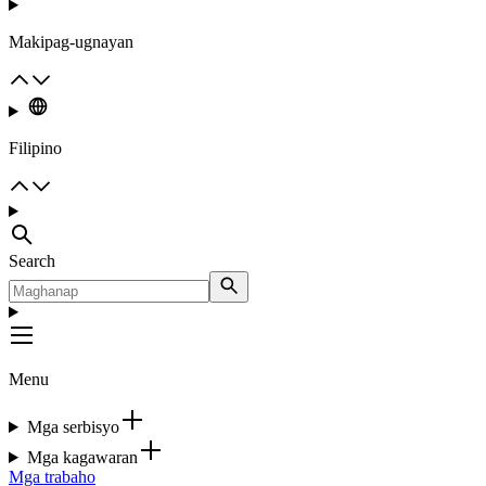
Makipag-ugnayan
Filipino
Search
Menu
Mga serbisyo
Mga kagawaran
Mga trabaho