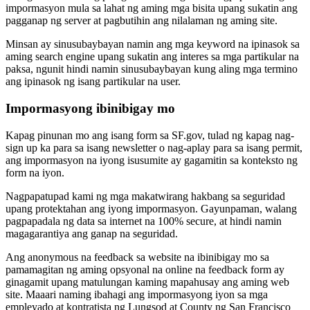
impormasyon mula sa lahat ng aming mga bisita upang sukatin ang
pagganap ng server at pagbutihin ang nilalaman ng aming site.
Minsan ay sinusubaybayan namin ang mga keyword na ipinasok sa
aming search engine upang sukatin ang interes sa mga partikular na
paksa, ngunit hindi namin sinusubaybayan kung aling mga termino
ang ipinasok ng isang partikular na user.
Impormasyong ibinibigay mo
Kapag pinunan mo ang isang form sa SF.gov, tulad ng kapag nag-
sign up ka para sa isang newsletter o nag-aplay para sa isang permit,
ang impormasyon na iyong isusumite ay gagamitin sa konteksto ng
form na iyon.
Nagpapatupad kami ng mga makatwirang hakbang sa seguridad
upang protektahan ang iyong impormasyon. Gayunpaman, walang
pagpapadala ng data sa internet na 100% secure, at hindi namin
magagarantiya ang ganap na seguridad.
Ang anonymous na feedback sa website na ibinibigay mo sa
pamamagitan ng aming opsyonal na online na feedback form ay
ginagamit upang matulungan kaming mapahusay ang aming web
site. Maaari naming ibahagi ang impormasyong iyon sa mga
empleyado at kontratista ng Lungsod at County ng San Francisco