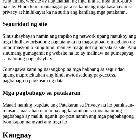
Ang aming website ay naglalaman ng mga link sa mga third-party
na site. Hindi kami mananagot para sa kanilang mga kasanayan sa
privacy at hinihikayat ka na suriin ang kanilang mga patakaran.
Seguridad ng site
Sinusubaybayan namin ang trapiko ng network upang matukoy ang
mga hindi awtorisadong pagtatangka na mag-upload o magbago ng
impormasyon o kung hindi man ay magdulot ng pinsala sa site. Ang
sinumang gumagamit ng website na ito ay malinaw na pumapayag
sa naturang pagsubaybay.
Gumagawa kami ng naaangkop na mga hakbang sa seguridad
upang maprotektahan ang hindi awtorisadong pag-access,
pagbabago o pagkasira ng data.
Mga pagbabago sa patakaran
Maaari naming i-update ang Patakaran sa Privacy na ito paminsan-
minsan. Inaasahan namin na ang karamihan sa mga naturang
pagbabago ay maliit, ngunit ipo-post namin ang mga pagbabagong
iyon kapag nangyari ang mga ito.
Kaugnay