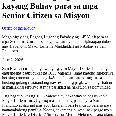
kayang Bahay para sa mga
Senior Citizen sa Misyon
Office of the Mayor
Magbibigay ang Bagong Lugar ng Pabahay ng 145 Yunit para sa
mga Senior na Umaalis sa pagkawalan ng tirahan; Ipinagpapatuloy
ang Trabaho ni Mayor Lurie na Magdagdag ng Pabahay sa San
Francisco
June 2, 2026
San Francisco
– Ipinagdiwang ngayon Mayor Daniel Lurie ang
engrandeng pagbubukas ng 1633 Valencia, isang bagong supportive
housing community na may 145 na tahanan para sa mga nasa
hustong gulang matatandang nawawalan ng pagkawalan ng tirahan
at malalaking serbisyo at mga pasilidad na nakatuon sa komunidad.
Ang pagbubukas ng 1633 Valencia ay nakabatay sa pagsisikap ni
Mayor Lurie na magtayo ng mas maraming pabahay sa San
Francisco at gawing mas abot-kaya ang San Francisco para sa mga
nagtatrabahong pamilya. Noong nakaraang buwan, nakipagsosyo si
Mayor Lurie kay District 7 Supervisor Myrna Melgar sa isang plano