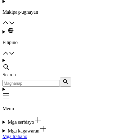
Makipag-ugnayan
Filipino
Search
Menu
Mga serbisyo
Mga kagawaran
Mga trabaho