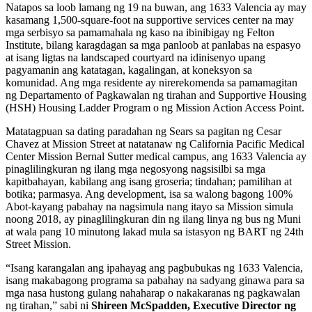
Natapos sa loob lamang ng 19 na buwan, ang 1633 Valencia ay may
kasamang 1,500-square-foot na supportive services center na may
mga serbisyo sa pamamahala ng kaso na ibinibigay ng Felton
Institute, bilang karagdagan sa mga panloob at panlabas na espasyo
at isang ligtas na landscaped courtyard na idinisenyo upang
pagyamanin ang katatagan, kagalingan, at koneksyon sa
komunidad. Ang mga residente ay nirerekomenda sa pamamagitan
ng Departamento of Pagkawalan ng tirahan and Supportive Housing
(HSH) Housing Ladder Program o ng Mission Action Access Point.
Matatagpuan sa dating paradahan ng Sears sa pagitan ng Cesar
Chavez at Mission Street at natatanaw ng California Pacific Medical
Center Mission Bernal Sutter medical campus, ang 1633 Valencia ay
pinaglilingkuran ng ilang mga negosyong nagsisilbi sa mga
kapitbahayan, kabilang ang isang groseria; tindahan; pamilihan at
botika; parmasya. Ang development, isa sa walong bagong 100%
Abot-kayang pabahay na nagsimula nang itayo sa Mission simula
noong 2018, ay pinaglilingkuran din ng ilang linya ng bus ng Muni
at wala pang 10 minutong lakad mula sa istasyon ng BART ng 24th
Street Mission.
“Isang karangalan ang ipahayag ang pagbubukas ng 1633 Valencia,
isang makabagong programa sa pabahay na sadyang ginawa para sa
mga nasa hustong gulang nahaharap o nakakaranas ng pagkawalan
ng tirahan,” sabi ni
Shireen McSpadden, Executive Director ng