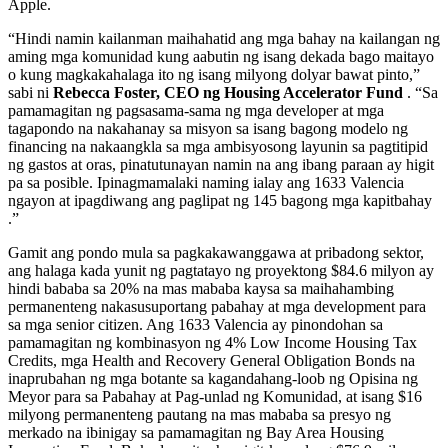
Apple.
“Hindi namin kailanman maihahatid ang mga bahay na kailangan ng
aming mga komunidad kung aabutin ng isang dekada bago maitayo
o kung magkakahalaga ito ng isang milyong dolyar bawat pinto,”
sabi ni
Rebecca Foster, CEO ng Housing Accelerator Fund
. “Sa
pamamagitan ng pagsasama-sama ng mga developer at mga
tagapondo na nakahanay sa misyon sa isang bagong modelo ng
financing na nakaangkla sa mga ambisyosong layunin sa pagtitipid
ng gastos at oras, pinatutunayan namin na ang ibang paraan ay higit
pa sa posible. Ipinagmamalaki naming ialay ang 1633 Valencia
ngayon at ipagdiwang ang paglipat ng 145 bagong mga kapitbahay
.”
Gamit ang pondo mula sa pagkakawanggawa at pribadong sektor,
ang halaga kada yunit ng pagtatayo ng proyektong $84.6 milyon ay
hindi bababa sa 20% na mas mababa kaysa sa maihahambing
permanenteng nakasusuportang pabahay at mga development para
sa mga senior citizen. Ang 1633 Valencia ay pinondohan sa
pamamagitan ng kombinasyon ng 4% Low Income Housing Tax
Credits, mga Health and Recovery General Obligation Bonds na
inaprubahan ng mga botante sa kagandahang-loob ng Opisina ng
Meyor para sa Pabahay at Pag-unlad ng Komunidad, at isang $16
milyong permanenteng pautang na mas mababa sa presyo ng
merkado na ibinigay sa pamamagitan ng Bay Area Housing