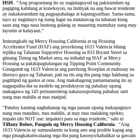
HSH
. “Ang programang ito ay nagtataguyod ng pakiramdam ng
pagiging kabilang at koneksyon, na tinitiyak na ang bawat residente
ay nakakaramdam ng pagpapahalaga at kapangyarihan. Sama-sama,
tayo ay nagtatayo ng isang lugar na matatawag na tahanan kung
saan ang mga nasa hustong gulang ay maaaring mamuhay nang may
layunin at kalayaan.”
Iminungkahi ng Mercy Housing California at ng Housing
Accelerator Fund (HAF) ang proyektong 1633 Valencia bilang
replika ng Tahanan Supportive Housing sa 833 Bryant Street sa
gitnang Timog ng Market area, na inihatid ng HAF at Mercy
Housing sa pakikipagtulungan ng Tipping Point Community.
Ginagamit ng 1633 Valencia ang parehong floorplan at mahusay na
disenyo gaya ng Tahanan, pati na rin ang iba pang mga hakbang sa
pagtitipid ng gastos at oras. Ang makabagong pamamaraang ito ay
nagpapaiba-iba sa modelo ng produksyon ng pabahay upang
makagawa ng 145 permanenteng nakasusuportang pabahay unit
nang mas mabilis at mas matipid.
“Patuloy kaming naghahanap ng mga paraan upang makapagtayo
nang mas matalino, mas mabilis, at may mas malaking epekto;
impakt (do NOT use: impakto) para sa mga residente,” sabi ni
Tiffany Bohee, Pangulo ng Mercy Housing California
. “Ang
1633 Valencia ay sumasalamin sa kung ano ang posible kapag ang
mga pinagkakatiwalaang mga iba pang kasosyo/kabalikat sa gawain