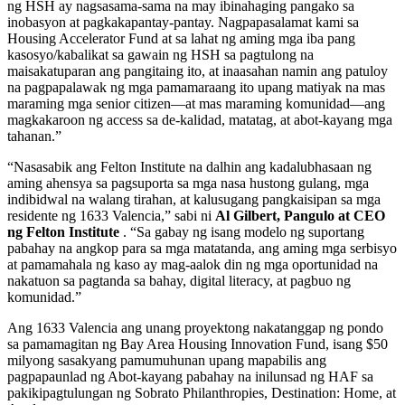
ng HSH ay nagsasama-sama na may ibinahaging pangako sa
inobasyon at pagkakapantay-pantay. Nagpapasalamat kami sa
Housing Accelerator Fund at sa lahat ng aming mga iba pang
kasosyo/kabalikat sa gawain ng HSH sa pagtulong na
maisakatuparan ang pangitaing ito, at inaasahan namin ang patuloy
na pagpapalawak ng mga pamamaraang ito upang matiyak na mas
maraming mga senior citizen—at mas maraming komunidad—ang
magkakaroon ng access sa de-kalidad, matatag, at abot-kayang mga
tahanan.”
“Nasasabik ang Felton Institute na dalhin ang kadalubhasaan ng
aming ahensya sa pagsuporta sa mga nasa hustong gulang, mga
indibidwal na walang tirahan, at kalusugang pangkaisipan sa mga
residente ng 1633 Valencia,” sabi ni
Al Gilbert, Pangulo at CEO
ng Felton Institute
. “Sa gabay ng isang modelo ng suportang
pabahay na angkop para sa mga matatanda, ang aming mga serbisyo
at pamamahala ng kaso ay mag-aalok din ng mga oportunidad na
nakatuon sa pagtanda sa bahay, digital literacy, at pagbuo ng
komunidad.”
Ang 1633 Valencia ang unang proyektong nakatanggap ng pondo
sa pamamagitan ng Bay Area Housing Innovation Fund, isang $50
milyong sasakyang pamumuhunan upang mapabilis ang
pagpapaunlad ng Abot-kayang pabahay na inilunsad ng HAF sa
pakikipagtulungan ng Sobrato Philanthropies, Destination: Home, at