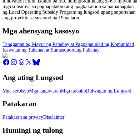
Innovation Fund. Bukod pa rito, humigit-kumulang $76.9 milyon na
mga subsidiya sa pagpapatakbo ang ipagkakaloob sa pamamagitan
ng Local Operating Subsidy Program ng lungsod upang suportahan
ang proyekto sa susunod na 19 na taon.
Mga ahensyang kasosyo
Tanggapan ng Mayor ng Pabahay at Pagpapaunlad ng Komunidad
Kawalan ng Tahanan at Sumusuportang Pabahay
Ang ating Lungsod
Mga serbisyo
Mga kagawaran
Mga trabaho
Bulwagan ng Lungsod
Patakaran
Patakaran sa privacy
Disclaimer
Humingi ng tulong