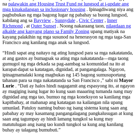
na
palawakin ang Housing Trust Fund ng lungsod at i-update ang
mga kinakailangan sa inclusionary housing
. Ipinagdiwang niya ang
pagbubukas ng mga bagong lugar ng pabahay sa buong lungsod,
kabilang ang sa
Bayview
,
Sunnydale
,
Civic Center
,
Inner
Richmond
, at
Outer Sunset
. Noong nakaraang taon,
nilagdaan ng
alkalde ang kanyang plano sa Family Zoning
upang matiyak na
kayang palakihin ng mga susunod na henerasyon ng mga taga-San
Francisco ang kanilang mga anak sa lungsod.
“Hindi sapat ang naitayo ng ating lungsod para sa mga nakatatanda,
at ang gastos ay bumagsak sa ating mga nakatatanda—mga taong
gumugol ng mga dekada sa pag-aambag sa komunidad na ito at
karapat-dapat sa katatagan, dignidad, at pangangalaga. Ngayon,
ipinagmamalaki kong magbukas ng 145 bagong sumusuportang
tahanan para sa mga nakatatanda sa San Francisco ,” sabi ni
Mayor
Lurie
. “Dati ay halos hindi nagagamit ang espasyong ito, at ngayon
ay magiging isang lugar ito kung saan maaaring tumanda nang may
dignidad ang mga tao, bumuo ng mga koneksyon sa kanilang mga
kapitbahay, at mahanap ang katatagan na kailangan nila upang
umunlad. Patuloy naming bubuo ng isang sistema kung saan ang
pabahay ay may kasamang pangangalagang pangkalusugan at kung
saan ang tagumpay ay hindi lamang tungkol sa kung may
matutulugan ang isang tao kundi tungkol sa kung ang kanilang
buhay ay talagang bumubuti.”