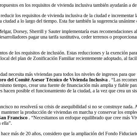
propuestos en los requisitos de vivienda inclusiva también ayudarán a 
reducir los requisitos de vivienda inclusiva de la ciudad e incrementar l
 la ciudad a lo largo del tiempo. Esta fue también la sugerencia unán
elgar, Dorsey, Sherrill y Sauter implementaría esas recomendaciones al 
sarrolladores pagar una tarifa sustitutiva, ceder terrenos o proporcionar
os de los requisitos de inclusión. Estas reducciones y la exención pa
local del plan de Zonificación Familiar recientemente adoptado, al facili
iudad necesita más viviendas para todos los niveles de ingresos para que
bro del Comité Asesor Técnico de Vivienda Inclusiva
. “Las recomend
 mismo tiempo, crear una fuente de financiación más amplia y fiable pa
 hacen posible el funcionamiento de la ciudad, a la vez que crea un si
ancisco no resolverá su crisis de asequibilidad si no se construye nada
ara mantener la producción de viviendas en marcha y conservar los emple
 San Francisco
. “Necesitamos un enfoque equilibrado que cree más Viv
 ella”.
ace más de 20 años, considero que la ampliación del Fondo Fiduciario