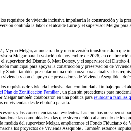
los requisitos de vivienda inclusiva impulsarán la construcción y la pr
nversión continúa la labor del alcalde Lurie y el supervisor Melgar par
ito 7 , Myrna Melgar, anunciaron hoy una inversión transformadora que i
visora ​​Melgar para la votación de noviembre de 2026, en colaboración 
l, el supervisor del Distrito 6, Matt Dorsey, y el supervisor del Distri
ción municipal para apoyar la construcción y preservación de Vivienda
ll y Sauter también presentaron una ordenanza para actualizar los requisi
en vivienda y con el apoyo de proveedores de Vivienda Asequible , defen
os requisitos de vivienda inclusiva dan continuidad al trabajo que el a
el Plan de Zonificación Familiar
, un plan sin precedentes para modern
sor Melgar también colaboraron en una política para
reubicar a familias 
lias en viviendas desde el otoño pasado.
cesario, y las consecuencias son evidentes. Las familias no saben si p
a abandonar las comunidades a las que sirven debido al aumento de los
a medida del supervisor Melgar, ampliaremos el Fondo Fiduciario de Vi
 marcha los proyectos de Vivienda Asequible . También estamos impulsand