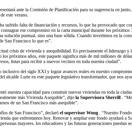
resentará ante la Comisión de Planificación para su sugerencia en junio
 de este verano.
ha sufrido falta de financiación y recursos, lo que ha provocado que 
 y consagrar ese compromiso en la carta municipal durante los próximos 
na solución puntual, sino una base sólida. Cuando invertimos en la cons
de San Francisco lo que es”.
tual crisis de vivienda y asequibilidad. Es precisamente el liderazgo y 
n los próximos años, este paquete significa más de mil millones de dól
esos, listas para recibir a nuevos vecinos en toda nuestra ciudad”.
o inclusivo del siglo XXI y lograr avances reales en nuestro compromi
del alcalde Lurie en este paquete legislativo transformador, que nos ayu
tó nuestra capacidad para construir nuevas viviendas en toda la ciuda
r realmente más Vivienda Asequible”, dijo
la Supervisora ​​Sherrill
. “Me 
rnos de un San Francisco más asequible”.
afíos de San Francisco”, declaró
el supervisor Wong
. “Nuestro Fondo 
ivienda que enfrentamos hoy. Renovar y ampliar este fondo ayudará a Sa
s personas mayores, los educadores y las futuras generaciones puedan s