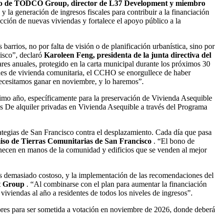
erino de TODCO Group, director de L37 Development y miembro
 la generación de ingresos fiscales para contribuir a la financiación
ción de nuevas viviendas y fortalece el apoyo público a la
arrios, no por falta de visión o de planificación urbanística, sino por
cisco”, declaró
Karoleen Feng, presidenta de la junta directiva del
res anuales, protegido en la carta municipal durante los próximos 30
nes de vivienda comunitaria, el CCHO se enorgullece de haber
 necesitamos ganar en noviembre, y lo haremos”.
ximo año, específicamente para la preservación de Vivienda Asequible
das De alquiler privadas en Vivienda Asequible a través del Programa
ategias de San Francisco contra el desplazamiento. Cada día que pasa
miso de Tierras Comunitarias de San Francisco
. “El bono de
manecen en manos de la comunidad y edificios que se venden al mejor
 es demasiado costoso, y la implementación de las recomendaciones del
nt Group
. “Al combinarse con el plan para aumentar la financiación
iviendas al año a residentes de todos los niveles de ingresos”.
ores para ser sometida a votación en noviembre de 2026, donde deberá