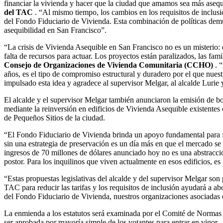
financiar la vivienda y hacer que la ciudad que amamos sea más asequ
del TAC
. “Al mismo tiempo, los cambios en los requisitos de inclusió
del Fondo Fiduciario de Vivienda. Esta combinación de políticas demu
asequibilidad en San Francisco”.
“La crisis de Vivienda Asequible en San Francisco no es un misterio: e
falta de recursos para actuar. Los proyectos están paralizados, las fa
Consejo de Organizaciones de Vivienda Comunitaria (CCHO)
. “
años, es el tipo de compromiso estructural y duradero por el que nu
impulsado esta idea y agradece al supervisor Melgar, al alcalde Luri
El alcalde y el supervisor Melgar también anunciaron la emisión de b
mediante la reinversión en edificios de Vivienda Asequible existentes 
de Pequeños Sitios de la ciudad.
“El Fondo Fiduciario de Vivienda brinda un apoyo fundamental para fu
sin una estrategia de preservación es un día más en que el mercado se
ingresos de 70 millones de dólares anunciado hoy no es una abstracció
postor. Para los inquilinos que viven actualmente en esos edificios, es 
“Estas propuestas legislativas del alcalde y del supervisor Melgar so
TAC para reducir las tarifas y los requisitos de inclusión ayudará a a
del Fondo Fiduciario de Vivienda, nuestros organizaciones asociadas e
La enmienda a los estatutos será examinada por el Comité de Normas 
ser aprobada por mayoría simple de los votantes para entrar en vigor.