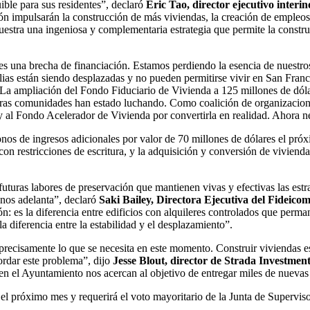
ible para sus residentes”, declaró
Eric Tao, director ejecutivo int
n impulsarán la construcción de más viviendas, la creación de empleos y
estra una ingeniosa y complementaria estrategia que permite la construc
s una brecha de financiación. Estamos perdiendo la esencia de nuestros b
milias están siendo desplazadas y no pueden permitirse vivir en San Fran
La ampliación del Fondo Fiduciario de Vivienda a 125 millones de dóla
estras comunidades han estado luchando. Como coalición de organizacio
e y al Fondo Acelerador de Vivienda por convertirla en realidad. Ahora
onos de ingresos adicionales por valor de 70 millones de dólares el pró
con restricciones de escritura, y la adquisición y conversión de vivien
turas labores de preservación que mantienen vivas y efectivas las estr
 nos adelanta”, declaró
Saki Bailey, Directora Ejecutiva del Fideico
n: es la diferencia entre edificios con alquileres controlados que per
la diferencia entre la estabilidad y el desplazamiento”.
n precisamente lo que se necesita en este momento. Construir viviendas
bordar este problema”, dijo
Jesse Blout, director de Strada Investme
n el Ayuntamiento nos acercan al objetivo de entregar miles de nuevas v
el próximo mes y requerirá el voto mayoritario de la Junta de Supervis