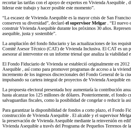
recortar las tarifas con el apoyo de expertos en Vivienda Asequible , 
liderar este trabajo y hacer posible este momento”.
“La escasez de Vivienda Asequible es la mayor crisis de San Francisco
conserven su diversidad”, declaró
el supervisor Melgar
. “El nuevo e
construir Vivienda Asequible durante los próximos 30 años. Representa
asequible, justa y sostenible”.
La ampliación del fondo fiduciario y las actualizaciones de los requis
Comité Asesor Técnico (CAT) de Vivienda Inclusiva. El CAT es un pan
asesorar al interventor en un informe trienal que analiza la viabilidad
El Fondo Fiduciario de Vivienda se estableció originalmente en 2012 
Asequible , así como para promover programas de acceso a la vivienda
incremento de los ingresos discrecionales del Fondo General de la ciu
impulsando su cartera integral de proyectos de Vivienda Asequible en 
La propuesta electoral presentada hoy aumentaría la contribución anua
hasta alcanzar los 125 millones de dólares. Posteriormente, el fondo 
salvaguardias fiscales, como la posibilidad de congelar o reducir la a
Para garantizar la disponibilidad de fondos a corto plazo, el Fondo Fi
construcción de Vivienda Asequible . El alcalde y el supervisor Melg
la preservación de Vivienda Asequible mediante la reinversión en edifi
Vivienda Asequible a través del Programa de Pequeños Terrenos de la