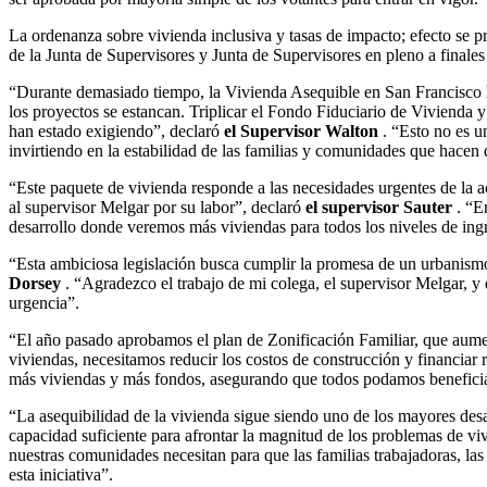
La ordenanza sobre vivienda inclusiva y tasas de impacto; efecto se p
de la Junta de Supervisores y Junta de Supervisores en pleno a finales
“Durante demasiado tiempo, la Vivienda Asequible en San Francisco 
los proyectos se estancan. Triplicar el Fondo Fiduciario de Vivienda
han estado exigiendo”, declaró
el Supervisor Walton
. “Esto no es u
invirtiendo en la estabilidad de las familias y comunidades que hacen 
“Este paquete de vivienda responde a las necesidades urgentes de la ac
al supervisor Melgar por su labor”, declaró
el supervisor Sauter
. “E
desarrollo donde veremos más viviendas para todos los niveles de ingr
“Esta ambiciosa legislación busca cumplir la promesa de un urbanism
Dorsey
. “Agradezco el trabajo de mi colega, el supervisor Melgar, y 
urgencia”.
“El año pasado aprobamos el plan de Zonificación Familiar, que aumen
viviendas, necesitamos reducir los costos de construcción y financia
más viviendas y más fondos, asegurando que todos podamos beneficia
“La asequibilidad de la vivienda sigue siendo uno de los mayores des
capacidad suficiente para afrontar la magnitud de los problemas de v
nuestras comunidades necesitan para que las familias trabajadoras, la
esta iniciativa”.