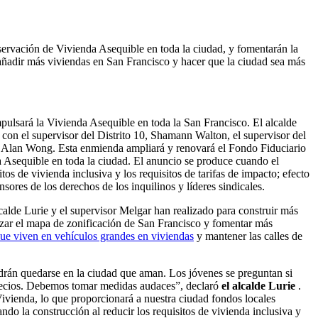
eservación de Vivienda Asequible en toda la ciudad, y fomentarán la
a añadir más viviendas en San Francisco y hacer que la ciudad sea más
mpulsará la Vivienda Asequible en toda la San Francisco. El alcalde
con el supervisor del Distrito 10, Shamann Walton, el supervisor del
to 4, Alan Wong. Esta enmienda ampliará y renovará el Fondo Fiduciario
 Asequible en toda la ciudad. El anuncio se produce cuando el
tos de vivienda inclusiva y los requisitos de tarifas de impacto; efecto
sores de los derechos de los inquilinos y líderes sindicales.
lcalde Lurie y el supervisor Melgar han realizado para construir más
izar el mapa de zonificación de San Francisco y fomentar más
que viven en vehículos grandes en viviendas
y mantener las calles de
odrán quedarse en la ciudad que aman. Los jóvenes se preguntan si
 precios. Debemos tomar medidas audaces”, declaró
el alcalde Lurie
.
vienda, lo que proporcionará a nuestra ciudad fondos locales
o la construcción al reducir los requisitos de vivienda inclusiva y