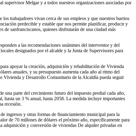
s al supervisor Melgar y a todos nuestros organizaciones asociadas por
e los trabajadores vivan cerca de sus empleos y que nuestros barrios
ciación predecible y estable que nos permite planificar, producir y
nes de sanfranciscanos, quienes disfrutarán de una ciudad más
o responden a las recomendaciones unánimes del interventor y del
cales designados por el alcalde y la Junta de Supervisores para
ara apoyar la creación, adquisición y rehabilitación de Vivienda
ólares anuales, y su presupuesto aumenta cada año al ritmo del
 de Vivienda y Desarrollo Comunitario de la Alcaldía pueda seguir
e una parte del crecimiento futuro del impuesto predial cada año,
al, hasta un 3 % anual, hasta 2058. La medida incluye importantes
na recesión.
s de ingresos y otras formas de financiamiento municipal para la
alor de 70 millones de dólares el próximo año, específicamente para
 la adquisición y conversión de viviendas De alquiler privadas en