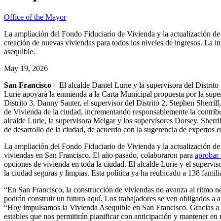
Office of the Mayor
La ampliación del Fondo Fiduciario de Vivienda y la actualización de 
creación de nuevas viviendas para todos los niveles de ingresos. La i
asequible.
May 19, 2026
San Francisco
– El alcalde Daniel Lurie y la supervisora ​​del Distr
Lurie apoyará la enmienda a la Carta Municipal propuesta por la super
Distrito 3, Danny Sauter, el supervisor del Distrito 2, Stephen Sherril
de Vivienda de la ciudad, incrementando responsablemente la contribu
alcalde Lurie, la supervisora ​​Melgar y los supervisores Dorsey, Sherri
de desarrollo de la ciudad, de acuerdo con la sugerencia de expertos 
La ampliación del Fondo Fiduciario de Vivienda y la actualización de l
viviendas en San Francisco. El año pasado, colaboraron para
aprobar 
opciones de vivienda en toda la ciudad. El alcalde Lurie y el supervi
la ciudad seguras y limpias. Esta política ya ha reubicado a 138 fami
“En San Francisco, la construcción de viviendas no avanza al ritmo ne
podrán construir un futuro aquí. Los trabajadores se ven obligados 
“Hoy impulsamos la Vivienda Asequible en San Francisco. Gracias a l
estables que nos permitirán planificar con anticipación y mantener en