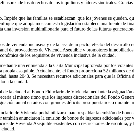
defensores de los derechos de los inquilinos y líderes sindicales. Gracia
. Impide que las familias se establezcan, que los jóvenes se queden, qu
nfoque que adoptamos con esta legislación establece una fuente de finan
 una inversión multimillonaria para el futuro de las futuras generacio
itos de vivienda inclusiva y de la tasa de impacto; efecto del desarroll
el de proveedores de Vivienda Asequible y promotores inmobiliarios lo
 económica de los requisitos de vivienda inclusiva de la ciudad.
mediante una enmienda a la Carta Municipal aprobada por los votantes p
 propia asequible. Actualmente, el fondo proporciona 52 millones de d
dad, hasta 2043. Se necesitan recursos adicionales para que la Oficina
toda la ciudad.
l de la ciudad al Fondo Fiduciario de Vivienda mediante la asignación d
crecería al mismo ritmo que los ingresos discrecionales del Fondo Gener
signación anual en años con grandes déficits presupuestarios o durante u
duciario de Vivienda podrá utilizarse para respaldar la emisión de bono
ar también anunciaron la emisión de bonos de ingresos adicionales por v
cios de Vivienda Asequible existentes con restricciones de escritura, y
 ciudad.