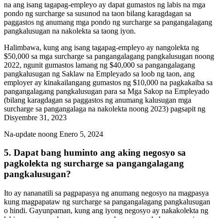
na ang isang tagapag-empleyo ay dapat gumastos ng labis na mga
pondo ng surcharge sa susunod na taon bilang karagdagan sa
paggastos ng anumang mga pondo ng surcharge sa pangangalagang
pangkalusugan na nakolekta sa taong iyon.
Halimbawa, kung ang isang tagapag-empleyo ay nangolekta ng
$50,000 sa mga surcharge sa pangangalagang pangkalusugan noong
2022, ngunit gumastos lamang ng $40,000 sa pangangalagang
pangkalusugan ng Saklaw na Empleyado sa loob ng taon, ang
employer ay kinakailangang gumastos ng $10,000 na pagkakaiba sa
pangangalagang pangkalusugan para sa Mga Sakop na Empleyado
(bilang karagdagan sa paggastos ng anumang kalusugan mga
surcharge sa pangangalaga na nakolekta noong 2023) pagsapit ng
Disyembre 31, 2023
Na-update noong Enero 5, 2024
5. Dapat bang huminto ang aking negosyo sa
pagkolekta ng surcharge sa pangangalagang
pangkalusugan?
Ito ay nananatili sa pagpapasya ng anumang negosyo na magpasya
kung magpapataw ng surcharge sa pangangalagang pangkalusugan
o hindi. Gayunpaman, kung ang iyong negosyo ay nakakolekta ng