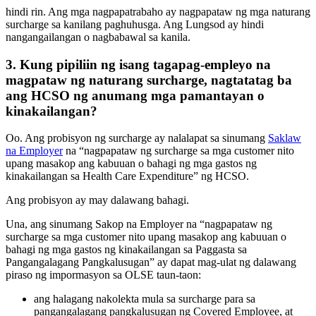
hindi rin. Ang mga nagpapatrabaho ay nagpapataw ng mga naturang
surcharge sa kanilang paghuhusga. Ang Lungsod ay hindi
nangangailangan o nagbabawal sa kanila.
3. Kung pipiliin ng isang tagapag-empleyo na
magpataw ng naturang surcharge, nagtatatag ba
ang HCSO ng anumang mga pamantayan o
kinakailangan?
Oo. Ang probisyon ng surcharge ay nalalapat sa sinumang
Saklaw
na Employer
na “nagpapataw ng surcharge sa mga customer nito
upang masakop ang kabuuan o bahagi ng mga gastos ng
kinakailangan sa Health Care Expenditure” ng HCSO.
Ang probisyon ay may dalawang bahagi.
Una, ang sinumang Sakop na Employer na “nagpapataw ng
surcharge sa mga customer nito upang masakop ang kabuuan o
bahagi ng mga gastos ng kinakailangan sa Paggasta sa
Pangangalagang Pangkalusugan” ay dapat mag-ulat ng dalawang
piraso ng impormasyon sa OLSE taun-taon:
ang halagang nakolekta mula sa surcharge para sa
pangangalagang pangkalusugan ng Covered Employee, at