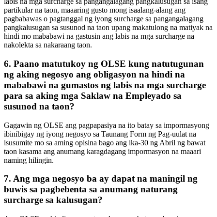
labis na mga surcharge sa pangangalagang pangkalusugan sa isang
partikular na taon, maaaring gusto mong isaalang-alang ang
pagbabawas o pagtanggal ng iyong surcharge sa pangangalagang
pangkalusugan sa susunod na taon upang makatulong na matiyak na
hindi mo mababawi na gastusin ang labis na mga surcharge na
nakolekta sa nakaraang taon.
6. Paano matutukoy ng OLSE kung natutugunan
ng aking negosyo ang obligasyon na hindi na
mababawi na gumastos ng labis na mga surcharge
para sa aking mga Saklaw na Empleyado sa
susunod na taon?
Gagawin ng OLSE ang pagpapasiya na ito batay sa impormasyong
ibinibigay ng iyong negosyo sa Taunang Form ng Pag-uulat na
isusumite mo sa aming opisina bago ang ika-30 ng Abril ng bawat
taon kasama ang anumang karagdagang impormasyon na maaari
naming hilingin.
7. Ang mga negosyo ba ay dapat na maningil ng
buwis sa pagbebenta sa anumang naturang
surcharge sa kalusugan?