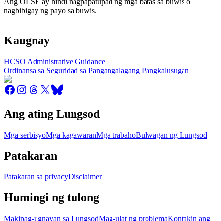
Ang OLSE ay hindi nagpapatupad ng mga batas sa buwis o
nagbibigay ng payo sa buwis.
Kaugnay
HCSO Administrative Guidance
Ordinansa sa Seguridad sa Pangangalagang Pangkalusugan
Ang ating Lungsod
Mga serbisyo
Mga kagawaran
Mga trabaho
Bulwagan ng Lungsod
Patakaran
Patakaran sa privacy
Disclaimer
Humingi ng tulong
Makipag-ugnayan sa Lungsod
Mag-ulat ng problema
Kontakin ang