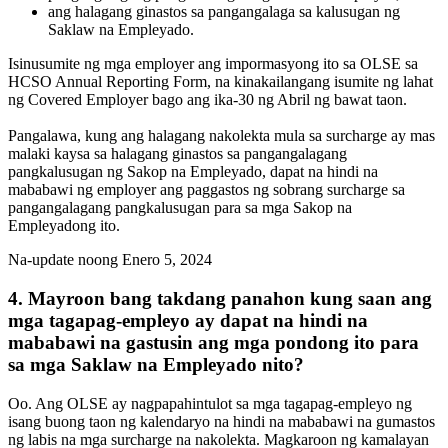
ang halagang ginastos sa pangangalaga sa kalusugan ng
Saklaw na Empleyado.
Isinusumite ng mga employer ang impormasyong ito sa OLSE sa
HCSO Annual Reporting Form, na kinakailangang isumite ng lahat
ng Covered Employer bago ang ika-30 ng Abril ng bawat taon.
Pangalawa, kung ang halagang nakolekta mula sa surcharge ay mas
malaki kaysa sa halagang ginastos sa pangangalagang
pangkalusugan ng Sakop na Empleyado, dapat na hindi na
mababawi ng employer ang paggastos ng sobrang surcharge sa
pangangalagang pangkalusugan para sa mga Sakop na
Empleyadong ito.
Na-update noong Enero 5, 2024
4. Mayroon bang takdang panahon kung saan ang
mga tagapag-empleyo ay dapat na hindi na
mababawi na gastusin ang mga pondong ito para
sa mga Saklaw na Empleyado nito?
Oo. Ang OLSE ay nagpapahintulot sa mga tagapag-empleyo ng
isang buong taon ng kalendaryo na hindi na mababawi na gumastos
ng labis na mga surcharge na nakolekta. Magkaroon ng kamalayan