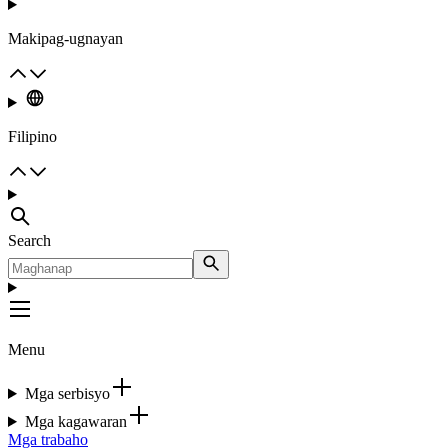
Makipag-ugnayan
Filipino
Search
Menu
Mga serbisyo
Mga kagawaran
Mga trabaho