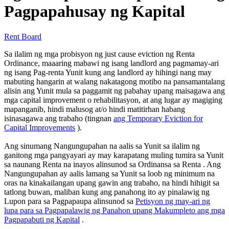
Pagpapahusay ng Kapital
Rent Board
Sa ilalim ng mga probisyon ng just cause eviction ng Renta
Ordinance, maaaring mabawi ng isang landlord ang pagmamay-ari
ng isang Pag-renta Yunit kung ang landlord ay hihingi nang may
mabuting hangarin at walang nakatagong motibo na pansamantalang
alisin ang Yunit mula sa paggamit ng pabahay upang maisagawa ang
mga capital improvement o rehabilitasyon, at ang lugar ay magiging
mapanganib, hindi malusog at/o hindi matitirhan habang
isinasagawa ang trabaho (tingnan
ang Temporary Eviction for
Capital Improvements
).
Ang sinumang Nangungupahan na aalis sa Yunit sa ilalim ng
ganitong mga pangyayari ay may karapatang muling tumira sa Yunit
sa naunang Renta na inayos alinsunod sa Ordinansa sa Renta . Ang
Nangungupahan ay aalis lamang sa Yunit sa loob ng minimum na
oras na kinakailangan upang gawin ang trabaho, na hindi hihigit sa
tatlong buwan, maliban kung ang panahong ito ay pinalawig ng
Lupon para sa Pagpapaupa alinsunod sa
Petisyon ng may-ari ng
lupa para sa Pagpapalawig ng Panahon upang Makumpleto ang mga
Pagpapabuti ng Kapital
.