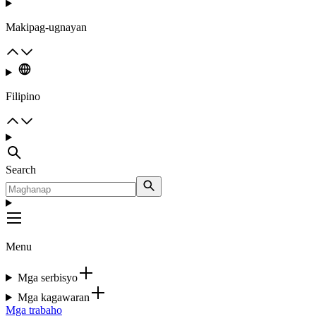
Makipag-ugnayan
Filipino
Search
Menu
Mga serbisyo
Mga kagawaran
Mga trabaho