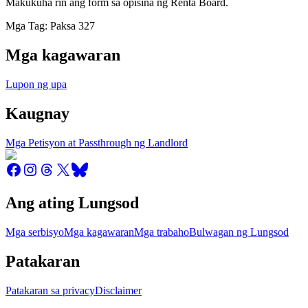
Makukuha rin ang form sa opisina ng Renta Board.
Mga Tag: Paksa 327
Mga kagawaran
Lupon ng upa
Kaugnay
Mga Petisyon at Passthrough ng Landlord
Ang ating Lungsod
Mga serbisyo
Mga kagawaran
Mga trabaho
Bulwagan ng Lungsod
Patakaran
Patakaran sa privacy
Disclaimer