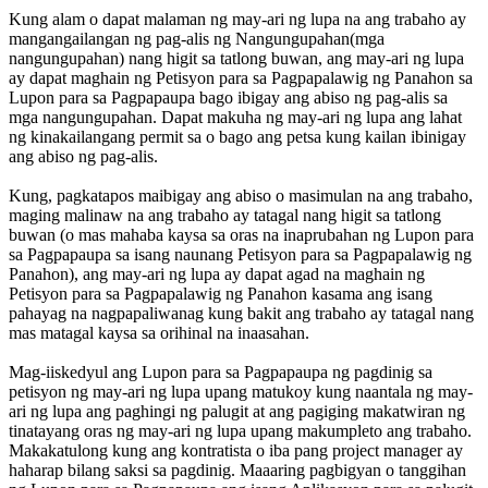
Kung alam o dapat malaman ng may-ari ng lupa na ang trabaho ay
mangangailangan ng pag-alis ng Nangungupahan(mga
nangungupahan) nang higit sa tatlong buwan, ang may-ari ng lupa
ay dapat maghain ng Petisyon para sa Pagpapalawig ng Panahon sa
Lupon para sa Pagpapaupa bago ibigay ang abiso ng pag-alis sa
mga nangungupahan. Dapat makuha ng may-ari ng lupa ang lahat
ng kinakailangang permit sa o bago ang petsa kung kailan ibinigay
ang abiso ng pag-alis.
Kung, pagkatapos maibigay ang abiso o masimulan na ang trabaho,
maging malinaw na ang trabaho ay tatagal nang higit sa tatlong
buwan (o mas mahaba kaysa sa oras na inaprubahan ng Lupon para
sa Pagpapaupa sa isang naunang Petisyon para sa Pagpapalawig ng
Panahon), ang may-ari ng lupa ay dapat agad na maghain ng
Petisyon para sa Pagpapalawig ng Panahon kasama ang isang
pahayag na nagpapaliwanag kung bakit ang trabaho ay tatagal nang
mas matagal kaysa sa orihinal na inaasahan.
Mag-iiskedyul ang Lupon para sa Pagpapaupa ng pagdinig sa
petisyon ng may-ari ng lupa upang matukoy kung naantala ng may-
ari ng lupa ang paghingi ng palugit at ang pagiging makatwiran ng
tinatayang oras ng may-ari ng lupa upang makumpleto ang trabaho.
Makakatulong kung ang kontratista o iba pang project manager ay
haharap bilang saksi sa pagdinig. Maaaring pagbigyan o tanggihan