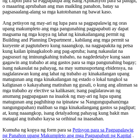
ng Lupon para sa Pagpapaupa ang isang Aplikasyon para sa palugit,
o maaaring aprubahan ang mas maikling panahon, batay sa
pagsasaalang-alang sa mga katotohanan ng bawat kaso.
Ang petisyon ng may-ari ng lupa para sa pagpapalawig ng oras
upang makumpleto ang mga pangunahing pagpapabuti ay dapat
magsama ng mga kopya ng lahat ng kinakailangang permit ng
Building and Planning Department , kabilang ang mga permit sa
kuryente at pagtutubero kung naaangkop, na nagpapakita ng petsa
kung kailan ipinagkaloob ang pag-apruba; isang nakasulat na
pagsusuri ng iminungkahing trabaho, na nagdedetalye kung saan
gagawin ang trabaho at ang gastos para sa mga pangunahing bagay;
isang nakasulat na pahayag, na may sumusuportang ebidensya, na
naglalarawan kung ang lahat ng trabaho ay kinakailangan upang
matugunan ang mga kinakailangan ng estado o lokal tungkol sa
kaligtasan o kakayahang matirahan ng gusali, o kung ang alinman sa
mga trabaho ay elective sa kalikasan; isang paglalarawan ng
anumang pagpapagaan na inaalok ng may-ari ng lupa upang
matugunan ang paghihirap na ipinataw sa Nangungupahan(mga
nangungupahan) maliban sa mga kinakailangang gastos sa paglipat;
at, kung naaangkop, isang detalyadong pahayag kung bakit mas
matagal ang trabaho kaysa sa orihinal na inaasahan.
Kumuha ng kopya ng form para sa
Petisyon para sa Pagpapalawig
ng Panahon upang Makumpleto ang mga Pagpapabuti ng Kapital
.