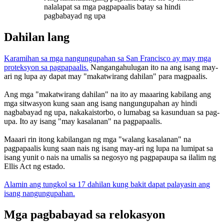
nalalapat sa mga pagpapaalis batay sa hindi
pagbabayad ng upa
Dahilan lang
Karamihan sa mga nangungupahan sa San Francisco ay may mga
proteksyon sa pagpapaalis.
Nangangahulugan ito na ang isang may-
ari ng lupa ay dapat may "makatwirang dahilan" para magpaalis.
Ang mga "makatwirang dahilan" na ito ay maaaring kabilang ang
mga sitwasyon kung saan ang isang nangungupahan ay hindi
nagbabayad ng upa, nakakaistorbo, o lumabag sa kasunduan sa pag-
upa. Ito ay isang "may kasalanan" na pagpapaalis.
Maaari rin itong kabilangan ng mga "walang kasalanan" na
pagpapaalis kung saan nais ng isang may-ari ng lupa na lumipat sa
isang yunit o nais na umalis sa negosyo ng pagpapaupa sa ilalim ng
Ellis Act ng estado.
Alamin ang tungkol sa 17 dahilan kung bakit dapat palayasin ang
isang nangungupahan.
Mga pagbabayad sa relokasyon