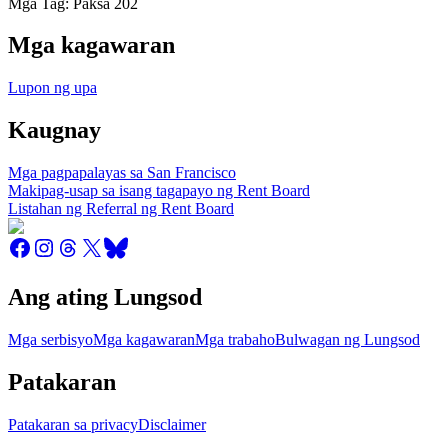
Mga Tag: Paksa 202
Mga kagawaran
Lupon ng upa
Kaugnay
Mga pagpapalayas sa San Francisco
Makipag-usap sa isang tagapayo ng Rent Board
Listahan ng Referral ng Rent Board
Ang ating Lungsod
Mga serbisyo
Mga kagawaran
Mga trabaho
Bulwagan ng Lungsod
Patakaran
Patakaran sa privacy
Disclaimer