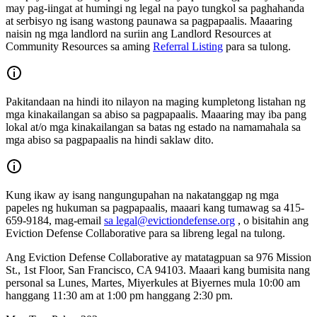
may pag-iingat at humingi ng legal na payo tungkol sa paghahanda
at serbisyo ng isang wastong paunawa sa pagpapaalis. Maaaring
naisin ng mga landlord na suriin ang Landlord Resources at
Community Resources sa aming
Referral Listing
para sa tulong.
Pakitandaan na hindi ito nilayon na maging kumpletong listahan ng
mga kinakailangan sa abiso sa pagpapaalis. Maaaring may iba pang
lokal at/o mga kinakailangan sa batas ng estado na namamahala sa
mga abiso sa pagpapaalis na hindi saklaw dito.
Kung ikaw ay isang nangungupahan na nakatanggap ng mga
papeles ng hukuman sa pagpapaalis, maaari kang tumawag sa 415-
659-9184, mag-email
sa legal@evictiondefense.org
, o bisitahin ang
Eviction Defense Collaborative para sa libreng legal na tulong.
Ang Eviction Defense Collaborative ay matatagpuan sa 976 Mission
St., 1st Floor, San Francisco, CA 94103. Maaari kang bumisita nang
personal sa Lunes, Martes, Miyerkules at Biyernes mula 10:00 am
hanggang 11:30 am at 1:00 pm hanggang 2:30 pm.