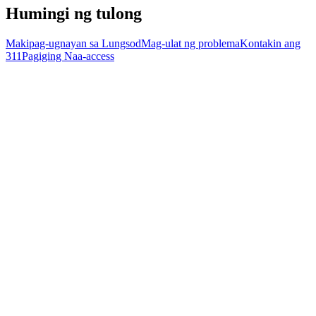
Humingi ng tulong
Makipag-ugnayan sa Lungsod
Mag-ulat ng problema
Kontakin ang
311
Pagiging Naa-access