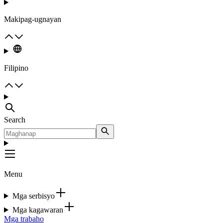
Makipag-ugnayan
Filipino
Search
Menu
Mga serbisyo
Mga kagawaran
Mga trabaho