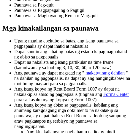
Paunawa sa Pag-quit
Paunawa sa Pagpapagaling o Pagtigil
Paunawa sa Magbayad ng Renta o Mag-quit
Mga kinakailangan sa paunawa
Upang maging epektibo sa batas, ang isang paunawa sa
pagpapaalis ay dapat ihatid at nakasulat
Dapat sundin ang lahat ng batas ng estado kapag naghahatid
ng abiso sa pagpapaalis
Dapat na nakalista ang isang partikular na time frame
(karaniwan ay sa loob ng 3, 10, 30, 60, o 120 araw)
Ang paunawa ay dapat magsaad ng "
makatwirang dahilan
"
na dahilan ng pagpapaalis, na dapat ay ang nangingibabaw na
motibo ng may-ari para sa pagpapaalis.
Ang isang kopya ng Rent Board Form 1007 ay dapat na
nakalakip sa abiso ng pagpapaalis (tingnan ang
Forms Center
para sa kasalukuyang kopya ng Form 1007)
Ang isang kopya ng abiso sa pagpapaalis, kabilang ang
anumang karagdagang mga dokumento na nakalakip sa
paunawa, ay dapat ihain sa Rent Board sa loob ng sampung
araw pagkatapos ng serbisyo ng paunawa sa
nangungupahan.
Ang kinakailangang paghaharap na ito ay hindi