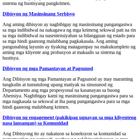
sistema ng hustisyang pangkrimen.
Dibisyon ng Masinsinang Serbisyo
Ang aming dibisyon ay nagbibigay ng masinsinang pangangasiwa
sa mga indibidwal na nakagawa ng mga krimeng sekswal pati na rin
sa mga indibidwal na nasentensiyahan sa bilangguan ng estado para
sa mga hindi gaanong malubhang pagkakasala. Ang aming
pangunahing layunin ay tiyaking matagumpay na makukumpleto ng
aming mga kliyente ang probasyon at makaalis sa sistema ng
hustisya.
Dibisyon ng mga Pamantayan at Pagsunod
Ang Dibisyon ng mga Pamantayan at Pagsunod ay may maraming
tungkulin at tumutulong upang matiyak na sinusunod ng
Departamento ang mga propesyonal na kasanayan sa buong
Ahensiya. Nagbibigay kami ng masinsinang pangangasiwa para sa
mga nagkasala sa sekswal at iba pang pangangasiwa para sa mga
hindi gaanong malubhang krimen.
Dibisyon ng engagement (pakikipag ugnayan sa mga kliyenteng
nasa lansangan) sa Komunidad
Ang Dibisyong ito ay nakatuon sa koneksyon sa komunidad sa