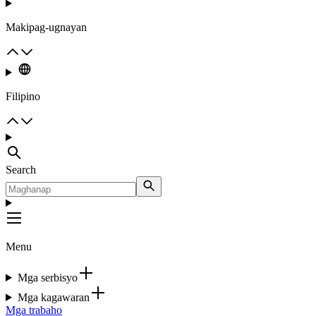
Makipag-ugnayan
Filipino
Search
Menu
Mga serbisyo
Mga kagawaran
Mga trabaho