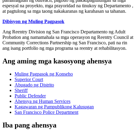
pamamagitan ng outreach, pagbuo ng pakikipagtulungan sa mga
espesyal na proyekto, mga prayoridad na tinukoy ng Departamento ,
at pagtulong sa mga taong nakakaranas ng karahasan sa tahanan.
Dibisyon ng Muling Pagpasok
Ang Reentry Division ng San Francisco Departamento ng Adult
Probation ang namamahala sa mga operasyon ng Reentry Council at
Community Corrections Partnership ng San Francisco, pati na rin
ang isang portfolio ng mga programa sa reentry at rehabilitasyon.
Ang aming mga kasosyong ahensya
Muling Pagpasok ng Konseho
Superior Court
Abugado ng Distrito
Sheriff
Public Defender
Ahensya ng Human Services
Kagawaran ng Pampublikong Kalusugan
San Francisco Police Department
Iba pang ahensya