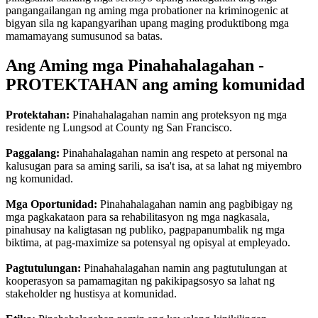
pangangailangan ng aming mga probationer na kriminogenic at
bigyan sila ng kapangyarihan upang maging produktibong mga
mamamayang sumusunod sa batas.
Ang Aming mga Pinahahalagahan -
PROTEKTAHAN ang aming komunidad
Protektahan:
Pinahahalagahan namin ang proteksyon ng mga
residente ng Lungsod at County ng San Francisco.
Paggalang:
Pinahahalagahan namin ang respeto at personal na
kalusugan para sa aming sarili, sa isa't isa, at sa lahat ng miyembro
ng komunidad.
Mga Oportunidad:
Pinahahalagahan namin ang pagbibigay ng
mga pagkakataon para sa rehabilitasyon ng mga nagkasala,
pinahusay na kaligtasan ng publiko, pagpapanumbalik ng mga
biktima, at pag-maximize sa potensyal ng opisyal at empleyado.
Pagtutulungan:
Pinahahalagahan namin ang pagtutulungan at
kooperasyon sa pamamagitan ng pakikipagsosyo sa lahat ng
stakeholder ng hustisya at komunidad.