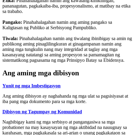
Etika:
Pinahahalagahan namin ang kawalang-kinikilingan,
pananagutan, pagkakaiba-iba, propesyonalismo, at matibay na etika
sa trabaho.
Pangako:
Pinahahalagahan namin ang aming pangako sa
Kaligtasan ng Publiko at Serbisyong Pampubliko.
Tiwala:
Pinahahalagahan namin ang tiwalang ibinibigay sa amin ng
publikong aming pinaglilingkuran at ginagampanan namin ang
aming mga tungkulin nang may integridad at taglay ang mga
kasanayang natatangi sa aming propesyon sa pamamagitan ng
sistematikong pagsasama ng mga Prinsipyo Batay sa Ebidensya.
Ang aming mga dibisyon
Yunit ng mga Imbestigasyon
Ang aming dibisyon ay naghahanda ng mga ulat sa pagsisiyasat at
iba pang mga dokumento para sa mga korte.
Dibisyon ng Tagumpay ng Komunidad
Nagbibigay kami ng mga serbisyo at pangangasiwa sa mga
probationer na may kasaysayan ng mga aktibidad na nauugnay sa
karahasan, mga pagkakasala sa ari-arian o unang pagkakataon sa