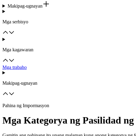
Makipag-ugnayan
Mga serbisyo
Mga kagawaran
Mga trabaho
Makipag-ugnayan
Pahina ng Impormasyon
Mga Kategorya ng Pasilidad ng
Gamitin ang pahinang ito upang malaman kung anong kategorya ng f