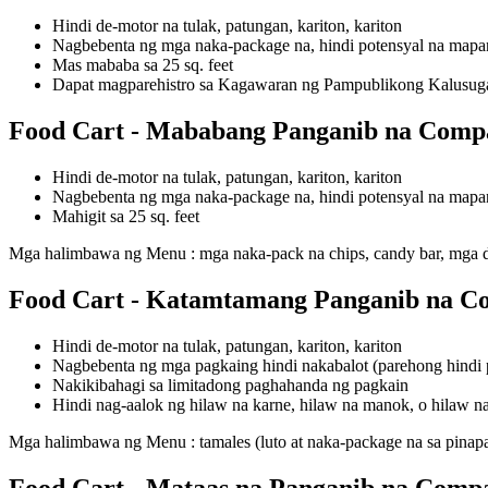
Hindi de-motor na tulak, patungan, kariton, kariton
Nagbebenta ng mga naka-package na, hindi potensyal na mapan
Mas mababa sa 25 sq. feet
Dapat magparehistro sa Kagawaran ng Pampublikong Kalusuga
Food Cart - Mababang Panganib na Compa
Hindi de-motor na tulak, patungan, kariton, kariton
Nagbebenta ng mga naka-package na, hindi potensyal na mapan
Mahigit sa 25 sq. feet
Mga halimbawa ng Menu : mga naka-pack na chips, candy bar, mga d
Food Cart - Katamtamang Panganib na Co
Hindi de-motor na tulak, patungan, kariton, kariton
Nagbebenta ng mga pagkaing hindi nakabalot (parehong hindi 
Nakikibahagi sa limitadong paghahanda ng pagkain
Hindi nag-aalok ng hilaw na karne, hilaw na manok, o hilaw na
Mga halimbawa ng Menu : tamales (luto at naka-package na sa pinap
Food Cart - Mataas na Panganib na Comp