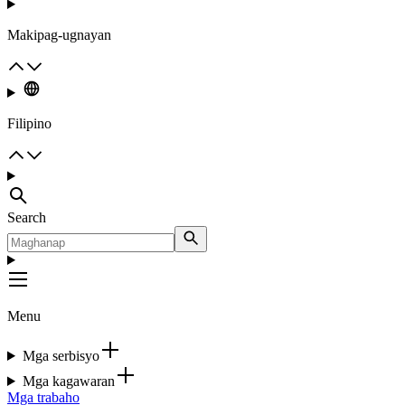
Makipag-ugnayan
Filipino
Search
Menu
Mga serbisyo
Mga kagawaran
Mga trabaho