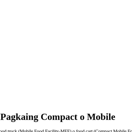
 Pagkaing Compact o Mobile
ood truck (Mobile Food Facility-MFF) o food cart (Compact Mobile 