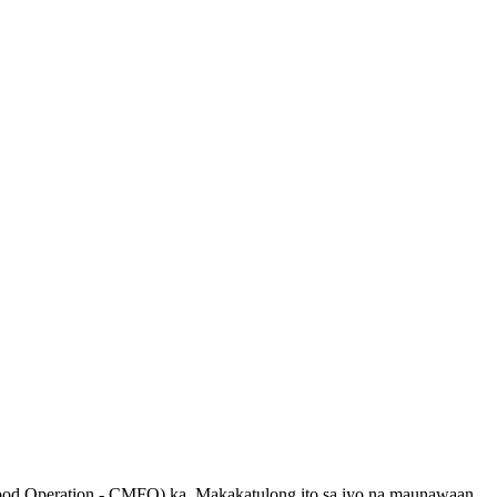
Food Operation - CMFO) ka. Makakatulong ito sa iyo na maunawaan