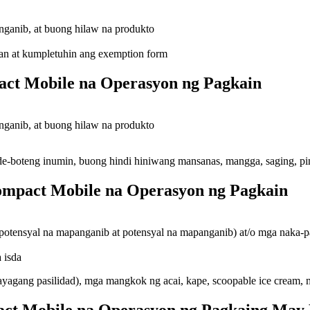
ganib, at buong hilaw na produkto
n at kumpletuhin ang exemption form
ct Mobile na Operasyon ng Pagkain
ganib, at buong hilaw na produkto
e-boteng inumin, buong hindi hiniwang mansanas, mangga, saging, pi
mpact Mobile na Operasyon ng Pagkain
potensyal na mapanganib at potensyal na mapanganib) at/o mga naka-
 isda
ayagang pasilidad), mga mangkok ng acai, kape, scoopable ice cream, 
act Mobile na Operasyon ng Pagkaing May