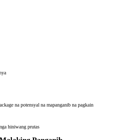
nya
package na potensyal na mapanganib na pagkain
mga hiniwang prutas
 Malaking Panganib