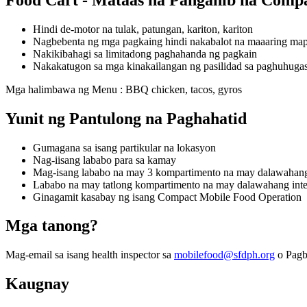
Hindi de-motor na tulak, patungan, kariton, kariton
Nagbebenta ng mga pagkaing hindi nakabalot na maaaring mapa
Nakikibahagi sa limitadong paghahanda ng pagkain
Nakakatugon sa mga kinakailangan ng pasilidad sa paghuhugas
Mga halimbawa ng Menu : BBQ chicken, tacos, gyros
Yunit ng Pantulong na Paghahatid
Gumagana sa isang partikular na lokasyon
Nag-iisang lababo para sa kamay
Mag-isang lababo na may 3 kompartimento na may dalawahang 
Lababo na may tatlong kompartimento na may dalawahang integ
Ginagamit kasabay ng isang Compact Mobile Food Operation
Mga tanong?
Mag-email sa isang health inspector sa
mobilefood@sfdph.org
o Pagb
Kaugnay