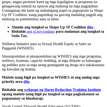
grupo, nagpo-promote kami ng mga kapaligiran at programa na
ginagawang natural na opsyon ang malusog na mga pagpipilian.
Gumaganap din kami ng mahalagang papel sa pagsuporta sa Shape
Up SF Coalition, isang pagsisikap na gawing madaling pagpili ang
malusog na pamumuhay para sa lahat.
Alamin ang tungkol sa Shape Up SF Coalition
dito
.
Bisitahin
ang sf.gov/sodatax
para malaman ang tungkol sa
Soda Tax.
Wellness Initiative para sa Sexual Health Equity at Safer na
Paggamit (WISHES)
Sinusuportahan at pinopondohan ng WISHES ang mga programa,
serbisyo, kontrata, capacity building, at mga diskarte sa kalusugan
ng publiko para sa mga taong gumagamit ng droga at/o nakakaranas
ng kawalan ng tirahan.
Matuto nang higit pa tungkol sa WISHES at ang aming mga
priority area
dito
.
Bisitahin ang
webpage ng Harm Reduction Training Institute
upang matuto nang higit pa tungkol sa mga pagkakataon sa
pagsasanay sa hinaharap.
Youth United Through Health Education (YUTHE)