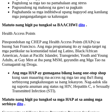
Pagtulong sa mga tao na pamahalaan ang stress
Pagsusulong ng malusog na gawi sa pagkain
Paghahanda sa mga indibidwal upang itaguyod ang kanilang
mga pangangailangan sa kalusugan
Matuto nang higit pa tungkol sa BAACHWI
dito
.
Health Access Points
Pinopondohan ng CHEP ang Health Access Points (HAPs) sa
buong San Francisco. Ang mga programang ito ay nagta-target ng
mga partikular na komunidad tulad ng Latino, Black/African
American, Asian at Pacific Islander, Transgender, Youth and Young
Adults, at Gay Men at iba pang MSM, gayundin ang Mga Tao na
Gumagamit ng Droga.
Ang mga HAP ay gumagana bilang isang one-stop shop
kung saan maaaring ma-access ng mga tao ang iba't ibang
serbisyong pangkalusugan sa isang lokasyon. Nag-aalok sila
ng suporta anuman ang status ng HIV, Hepatitis C, o Sexually
Transmitted Infection (STI).
Matuto nang higit pa tungkol sa mga HAP at sa aming mga
serbisyo
dito
.