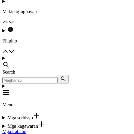
Makipag-ugnayan
Filipino
Search
Menu
Mga serbisyo
Mga kagawaran
Mga trabaho