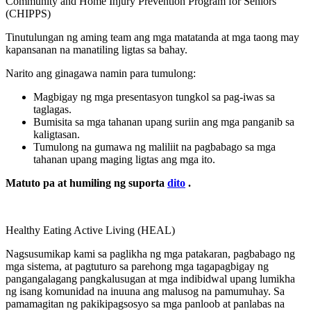
Community and Home Injury Prevention Program for Seniors
(CHIPPS)
Tinutulungan ng aming team ang mga matatanda at mga taong may
kapansanan na manatiling ligtas sa bahay.
Narito ang ginagawa namin para tumulong:
Magbigay ng mga presentasyon tungkol sa pag-iwas sa
taglagas.
Bumisita sa mga tahanan upang suriin ang mga panganib sa
kaligtasan.
Tumulong na gumawa ng maliliit na pagbabago sa mga
tahanan upang maging ligtas ang mga ito.
Matuto pa at humiling ng suporta
dito
.
Healthy Eating Active Living (HEAL)
Nagsusumikap kami sa paglikha ng mga patakaran, pagbabago ng
mga sistema, at pagtuturo sa parehong mga tagapagbigay ng
pangangalagang pangkalusugan at mga indibidwal upang lumikha
ng isang komunidad na inuuna ang malusog na pamumuhay. Sa
pamamagitan ng pakikipagsosyo sa mga panloob at panlabas na