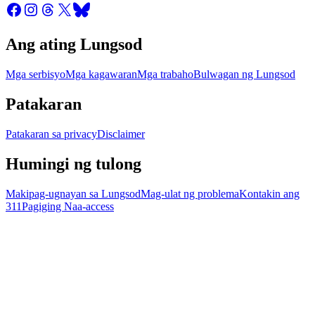
Ang ating Lungsod
Mga serbisyo
Mga kagawaran
Mga trabaho
Bulwagan ng Lungsod
Patakaran
Patakaran sa privacy
Disclaimer
Humingi ng tulong
Makipag-ugnayan sa Lungsod
Mag-ulat ng problema
Kontakin ang
311
Pagiging Naa-access