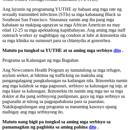
Ang layunin ng programang YUTHE ay babaan ang mga rate ng
sexually transmitted infections (STIs) sa mga kabataang Black sa
Southeast San Francisco. Sinasanay namin ang iba pang mga
kabataan na makipag-ugnayan sa mga African American na may
edad 12-25 sa mga apektadong kapitbahayan. Ang aming mga staff
outreach worker ay nagbibigay ng condom at lube at ikinonekta sila
sa mga klinika na sumusuri para sa chlamydia at gonorrhea.
Matuto pa tungkol sa YUTHE at sa aming mga serbisyo
dito
.
Programa sa Kalusugan ng mga Baguhan
Ang Newcomers Health Program ay tumutulong sa mga refugee,
asylum seeker, at biktima ng trafficking na makuha ang
pangangalagang pangkalusugan na kailangan nila. Ikinonekta namin
ang mga kalahok sa mga pagsusuri, serbisyo sa kalusugan ng isip, at
mga klase sa kalusugan. Ikinonekta rin namin ang mga tao sa mga
doktor at iba pang serbisyong panlipunan, gaya ng mga serbisyo sa
pagsasalin at tulong sa pagpapabakuna para sa paaralan.
Nakikipagtulungan ang programa sa maraming kasosyo upang
maibigay ang mga serbisyong ito.
Matuto nang higit pa tungkol sa aming mga serbisyo sa
pamamagitan ng pagbisita sa aming pahina
dito
.