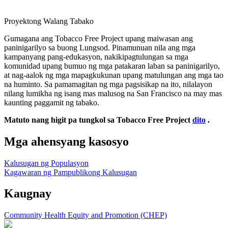
Proyektong Walang Tabako
Gumagana ang Tobacco Free Project upang maiwasan ang
paninigarilyo sa buong Lungsod. Pinamunuan nila ang mga
kampanyang pang-edukasyon, nakikipagtulungan sa mga
komunidad upang bumuo ng mga patakaran laban sa paninigarilyo,
at nag-aalok ng mga mapagkukunan upang matulungan ang mga tao
na huminto. Sa pamamagitan ng mga pagsisikap na ito, nilalayon
nilang lumikha ng isang mas malusog na San Francisco na may mas
kaunting paggamit ng tabako.
Matuto nang higit pa tungkol sa Tobacco Free Project
dito
.
Mga ahensyang kasosyo
Kalusugan ng Populasyon
Kagawaran ng Pampublikong Kalusugan
Kaugnay
Community Health Equity and Promotion (CHEP)