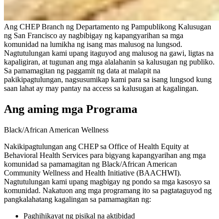
Ang CHEP Branch ng Departamento ng Pampublikong Kalusugan
ng San Francisco ay nagbibigay ng kapangyarihan sa mga
komunidad na lumikha ng isang mas malusog na lungsod.
Nagtutulungan kami upang itaguyod ang malusog na gawi, ligtas na
kapaligiran, at tugunan ang mga alalahanin sa kalusugan ng publiko.
Sa pamamagitan ng paggamit ng data at malapit na
pakikipagtulungan, nagsusumikap kami para sa isang lungsod kung
saan lahat ay may pantay na access sa kalusugan at kagalingan.
Ang aming mga Programa
Black/African American Wellness
Nakikipagtulungan ang CHEP sa Office of Health Equity at
Behavioral Health Services para bigyang kapangyarihan ang mga
komunidad sa pamamagitan ng Black/African American
Community Wellness and Health Initiative (BAACHWI).
Nagtutulungan kami upang magbigay ng pondo sa mga kasosyo sa
komunidad. Nakatuon ang mga programang ito sa pagtataguyod ng
pangkalahatang kagalingan sa pamamagitan ng:
Paghihikayat ng pisikal na aktibidad