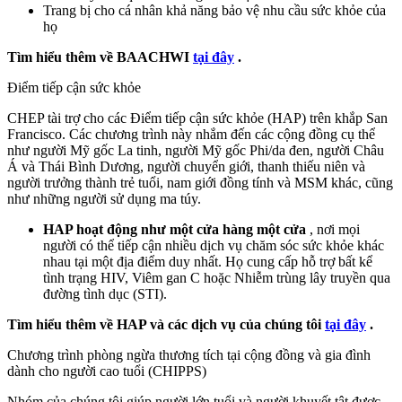
Trang bị cho cá nhân khả năng bảo vệ nhu cầu sức khỏe của
họ
Tìm hiểu thêm về BAACHWI
tại đây
.
Điểm tiếp cận sức khỏe
CHEP tài trợ cho các Điểm tiếp cận sức khỏe (HAP) trên khắp San
Francisco. Các chương trình này nhắm đến các cộng đồng cụ thể
như người Mỹ gốc La tinh, người Mỹ gốc Phi/da đen, người Châu
Á và Thái Bình Dương, người chuyển giới, thanh thiếu niên và
người trưởng thành trẻ tuổi, nam giới đồng tính và MSM khác, cũng
như những người sử dụng ma túy.
HAP hoạt động như một cửa hàng một cửa
, nơi mọi
người có thể tiếp cận nhiều dịch vụ chăm sóc sức khỏe khác
nhau tại một địa điểm duy nhất. Họ cung cấp hỗ trợ bất kể
tình trạng HIV, Viêm gan C hoặc Nhiễm trùng lây truyền qua
đường tình dục (STI).
Tìm hiểu thêm về HAP và các dịch vụ của chúng tôi
tại đây
.
Chương trình phòng ngừa thương tích tại cộng đồng và gia đình
dành cho người cao tuổi (CHIPPS)
Nhóm của chúng tôi giúp người lớn tuổi và người khuyết tật được