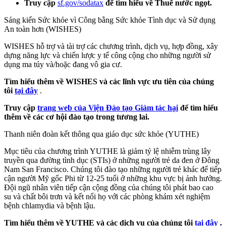
Truy cập
sf.gov/sodatax
để tìm hiểu về Thuế nước ngọt.
Sáng kiến Sức khỏe vì Công bằng Sức khỏe Tình dục và Sử dụng
An toàn hơn (WISHES)
WISHES hỗ trợ và tài trợ các chương trình, dịch vụ, hợp đồng, xây
dựng năng lực và chiến lược y tế công cộng cho những người sử
dụng ma túy và/hoặc đang vô gia cư.
Tìm hiểu thêm về WISHES và các lĩnh vực ưu tiên của chúng
tôi
tại đây
.
Truy cập
trang web của Viện Đào tạo Giảm tác hại
để tìm hiểu
thêm về các cơ hội đào tạo trong tương lai.
Thanh niên đoàn kết thông qua giáo dục sức khỏe (YUTHE)
Mục tiêu của chương trình YUTHE là giảm tỷ lệ nhiễm trùng lây
truyền qua đường tình dục (STIs) ở những người trẻ da đen ở Đông
Nam San Francisco. Chúng tôi đào tạo những người trẻ khác để tiếp
cận người Mỹ gốc Phi từ 12-25 tuổi ở những khu vực bị ảnh hưởng.
Đội ngũ nhân viên tiếp cận cộng đồng của chúng tôi phát bao cao
su và chất bôi trơn và kết nối họ với các phòng khám xét nghiệm
bệnh chlamydia và bệnh lậu.
Tìm hiểu thêm về YUTHE và các dịch vụ của chúng tôi
tại đây
.