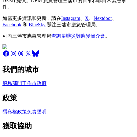
DEM) 提供。DEM 負責管理三藩市的日常和非日常緊急事
件。
如需更多資訊和更新，請在
Instagram
、
X
、
Nextdoor
、
Facebook
和
BlueSky
關注三藩市應急管理局。
可向三藩市應急管理局
查詢舉辦災難應變簡介會
。
我們的城市
服務
部門
工作
市政府
政策
隱私權政策
免責聲明
獲取協助