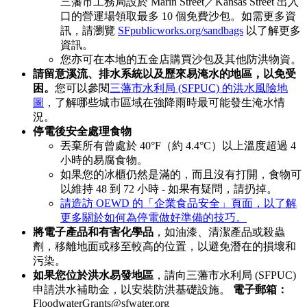
三藩市工務局設於 Marin Street／Kansas Street 出入
口的營運場領取最多 10 個免費沙包。如需更多資
訊，請瀏覽
SFpublicworks.org/sandbags
以了解更多
資訊。
您亦可在本地的五金店購買沙包及其他防洪物資。
請留意溪流、排水系統以及歷來易淹水的地區，以免受
困。
您可以參閱
三藩市水利局 (SFPUC) 的洪水風險地
圖
，了解哪些城市區域在強降雨時最可能發生淹水情
況。
停電後安全處理食物
丟棄所有曾處於 40°F（約 4.4°C）以上溫度超過 4
小時的易腐食物。
如果您的冰櫃仍然是滿的，而且沒有打開，食物可
以維持 48 到 72 小時 - 如果有疑問，請扔掉。
請造訪 OEWD 的「企業食品安全」頁面，以了解
更多關於如何為停電做好準備的技巧。
將電子產品和有害化學品
，如油漆、清潔產品或殺蟲
劑，移離地面或移至較高的位置，以避免潛在的損壞和
污染。
如果您位於洪水易發地區
，請向三藩市水利局 (SFPUC)
申請洪水補助金，以安裝防洪基礎設施。
電子郵箱：
FloodwaterGrants@sfwater.org