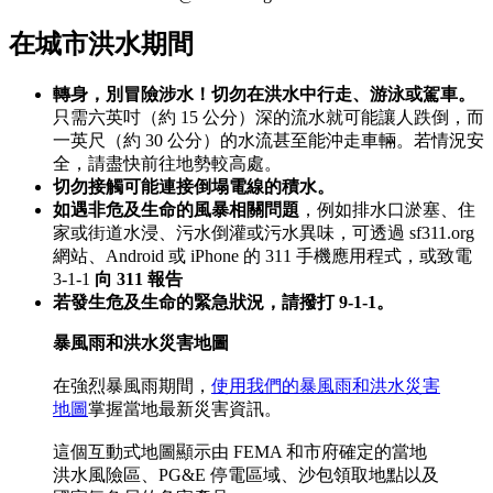
在城市洪水期間
轉身，別冒險涉水！切勿在洪水中行走、游泳或駕車。
只需六英吋（約 15 公分）深的流水就可能讓人跌倒，而
一英尺（約 30 公分）的水流甚至能沖走車輛。若情況安
全，請盡快前往地勢較高處。
切勿接觸可能連接倒塌電線的積水。
如遇非危及生命的風暴相關問題
，例如排水口淤塞、住
家或街道水浸、污水倒灌或污水異味，可透過 sf311.org
網站、Android 或 iPhone 的 311 手機應用程式，或致電
3-1-1
向 311 報告
若發生危及生命的緊急狀況，請撥打 9-1-1。
暴風雨和洪水災害地圖
在強烈暴風雨期間，
使用我們的暴風雨和洪水災害
地圖
掌握當地最新災害資訊。
這個互動式地圖顯示由 FEMA 和市府確定的當地
洪水風險區、PG&E 停電區域、沙包領取地點以及