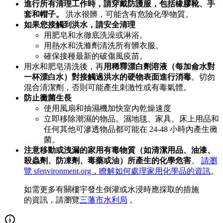
進行所有清理工作時，請穿戴防護服，包括橡膠靴、手
套和帽子。
洪水很髒，可能含有危險化學物質。
如果您接觸到洪水，請安全清理
用肥皂和水徹底洗澡或淋浴。
用熱水和洗滌劑清洗所有髒衣服。
確保接種最新的破傷風疫苗。
用水和肥皂清洗後，再
用稀釋漂白劑溶液（每加侖水對
一杯漂白水）對接觸過洪水的硬物表面進行消毒
。切勿
混合清潔劑，否則可能產生刺激性或有毒氣體。
防止黴菌生長
使用風扇和抽濕機加快室內乾燥速度
立即移除潮濕的物品。濕地毯、家具、床上用品和
任何其他可滲透物品都可能在 24-48 小時內產生黴
菌。
注意移動或洩漏的家用有毒物質（如清潔用品、油漆、
殺蟲劑、防凍劑、毒藥或油）所產生的化學危害
。
請瀏
覽 sfenvironment.org，瞭解如何處理家用化學品的資訊
。
如需更多有關樓宇發生倒灌或水浸時應採取的措施
的資訊，請瀏覽
三藩市水利局
。