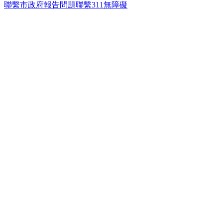
聯繫市政府
報告問題
聯繫311
無障礙