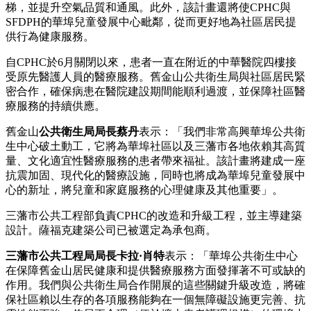
梯，並提升空氣品質和通風。此外，該計畫還將使CPHC與
SFDPH的華埠兒童發展中心毗鄰，從而更好地為社區居民提
供行為健康服務。
自CPHC於6月關閉以來，患者一直在附近的中華醫院四樓接
受原先醫護人員的醫療服務。舊金山公共衛生局與社區居民緊
密合作，確保病患在醫院建設期間能順利過渡，並保障社區醫
療服務的持續供應。
舊金山
公共衛生局局長蔡丹
表示：「我們非常高興華埠公共衛
生中心破土動工，它將為華埠社區以及三藩市各地依賴其高質
量、文化適宜性醫療服務的患者帶來福祉。該計畫將建成一座
抗震加固、現代化的醫療設施，同時也將成為華埠兒童發展中
心的新址，將兒童和家庭服務的心理健康及其他重要」。
三藩市公共工程部負責CPHC的改造和升級工程，並主導建築
設計。薩福克建築公司已被選定為承包商。
三藩市公共工程局局長卡拉·肖特
表示：「華埠公共衛生中心
在保障舊金山居民健康和提供醫療服務方面發揮著不可或缺的
作用。我們與公共衛生局合作開展的這些關鍵升級改造，將確
保社區賴以生存的各項服務能夠在一個無障礙設施更完善、抗