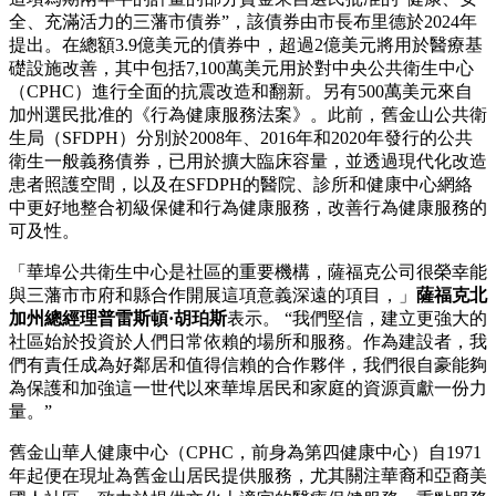
全、充滿活力的三藩市債券”，該債券由市長布里德於2024年
提出。在總額3.9億美元的債券中，超過2億美元將用於醫療基
礎設施改善，其中包括7,100萬美元用於對中央公共衛生中心
（CPHC）進行全面的抗震改造和翻新。另有500萬美元來自
加州選民批准的《行為健康服務法案》。此前，舊金山公共衛
生局（SFDPH）分別於2008年、2016年和2020年發行的公共
衛生一般義務債券，已用於擴大臨床容量，並透過現代化改造
患者照護空間，以及在SFDPH的醫院、診所和健康中心網絡
中更好地整合初級保健和行為健康服務，改善行為健康服務的
可及性。
「華埠公共衛生中心是社區的重要機構，薩福克公司很榮幸能
與三藩市市府和縣合作開展這項意義深遠的項目，」
薩福克北
加州總經理普雷斯頓·胡珀斯
表示。 “我們堅信，建立更強大的
社區始於投資於人們日常依賴的場所和服務。作為建設者，我
們有責任成為好鄰居和值得信賴的合作夥伴，我們很自豪能夠
為保護和加強這一世代以來華埠居民和家庭的資源貢獻一份力
量。”
舊金山華人健康中心（CPHC，前身為第四健康中心）自1971
年起便在現址為舊金山居民提供服務，尤其關注華裔和亞裔美