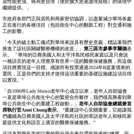
震性能更強、佈局更合理（便於擴大患者護理規模）的環境中
繼續提供。」
市政府各部門正與居民和商家密切協調，以盡量減少華埠各處
正在進行的各種項目（包括衛生中心的翻新工程）對交通和施
工的影響。
「今天的破土動工儀式對華埠來說具有歷史意義，標誌著我們
推進了該社區關鍵醫療機構的改造，」
第三區市參事李爾德
表
示。 「華埠的亞裔美國人和太平洋島民移民家庭以及只會說
一種語言的老年人理應享有世界一流的醫療保健服務，而這個
項目將實現這一目標。感謝所有投票通過2024年B提案債券的
選民，正是你們的支持才使得這項重要的基礎設施建設項目得
以實現。”
「自1990年Lady Shawn老年中心成立以來，老年人自助協會
一直是華埠公共衛生中心的緊密合作夥伴，我們很高興看到華
埠公共衛生中心的重建工程啟動，」
老年人自助協會總裁兼首
席執行官Anni Chung表示
。 “重建該中心至關重要，它能讓我
們繼續為亞裔美國人及太平洋島民社區的單語老年人和移民家
庭提供文化和語言上適宜的醫療保健服務。”
這項為期兩年半的計畫的部分資金來自選民批准的“健康、安