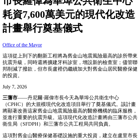
市長羅偉為華埠公共衛生中心
耗資7,600萬美元的現代化改造
計畫舉行奠基儀式
Office of the Mayor
這項從上到下的翻新工程將為舊金山地震風險最高的診所帶來
抗震升級，同時還將擴建牙科診室，增設新的檢查室；儘管聯
邦削減了撥款，但市長盧裡仍繼續加大對舊金山居民醫療保健
的投資。
July 7, 2026
三藩市
——丹尼爾·羅偉市長今天為華埠公共衛生中心
（CPHC）的大規模現代化改造項目舉行了奠基儀式。該計畫
將顯著改善這家舊金山地震風險最高的醫療機構的臨床服務，
並進行重要的抗震升級。這項現代化改造計畫將由三藩市公共
衛生局（SFDPH）和三藩市公共工程局共同負責。
這項對舊金山醫療保健基礎設施的重大投資，建立在盧里市長