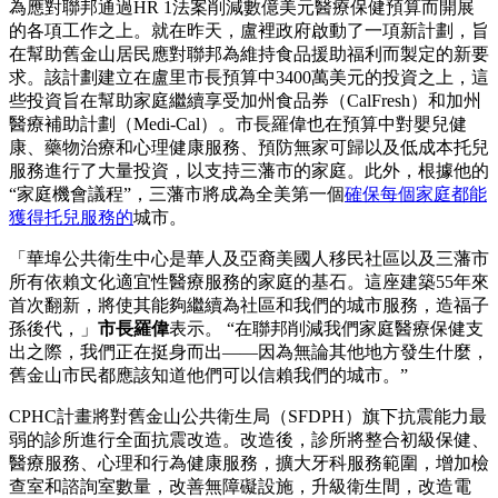
為應對聯邦通過HR 1法案削減數億美元醫療保健預算而開展
的各項工作之上。就在昨天，盧裡政府啟動了一項新計劃，旨
在幫助舊金山居民應對聯邦為維持食品援助福利而製定的新要
求。該計劃建立在盧里市長預算中3400萬美元的投資之上，這
些投資旨在幫助家庭繼續享受加州食品券（CalFresh）和加州
醫療補助計劃（Medi-Cal）。市長羅偉也在預算中對嬰兒健
康、藥物治療和心理健康服務、預防無家可歸以及低成本托兒
服務進行了大量投資，以支持三藩市的家庭。此外，根據他的
“家庭機會議程”，三藩市將成為全美第一個
確保每個家庭都能
獲得托兒服務的
城市。
「華埠公共衛生中心是華人及亞裔美國人移民社區以及三藩市
所有依賴文化適宜性醫療服務的家庭的基石。這座建築55年來
首次翻新，將使其能夠繼續為社區和我們的城市服務，造福子
孫後代，」
市長羅偉
表示。 “在聯邦削減我們家庭醫療保健支
出之際，我們正在挺身而出——因為無論其他地方發生什麼，
舊金山市民都應該知道他們可以信賴我們的城市。”
CPHC計畫將對舊金山公共衛生局（SFDPH）旗下抗震能力最
弱的診所進行全面抗震改造。改造後，診所將整合初級保健、
醫療服務、心理和行為健康服務，擴大牙科服務範圍，增加檢
查室和諮詢室數量，改善無障礙設施，升級衛生間，改造電