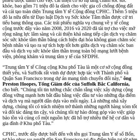
phiếu được dành cho việc cải thiện cơ sở hạ tầng chăm sóc sức
khỏe, bao gồm 71 triệu đô la dành cho việc gia cố chống động đất
và cải tạo toàn diện Trung tâm Y tế Cộng đồng CPHC. Thêm 5 triệu
đô la nữa đến từ Đạo luật Dịch vụ Sức khỏe Tâm thần được cử tri
tiểu bang thông qua. Các trái phiếu nghĩa vụ chung về y tế công
cộng trước đây vào năm 2008, 2016 và 2020 đã tài trợ cho việc mở
rộng năng lực lâm sàng và cải thiện khả năng tiếp cận dịch vụ chăm
sóc sức khỏe tâm thần bằng cách hiện đại hóa không gian chăm sóc
bệnh nhân và tạo ra sự tích hợp tốt hơn giữa dịch vụ chăm sóc ban
đầu và dịch vụ sức khỏe tâm thần trong toàn bộ mạng lưới bệnh
viện, phòng khám và trung tâm y tế của SFDPH.
“Trung tâm Y tế Công cộng Khu phố Tàu là một cơ sở cộng đồng
thiết yếu, và Suffolk rất vinh dự được hợp tác với Thành phố và
Quận San Francisco trong dự án mang tính chuyển đổi này,”
ông
Preston Hoopes, Tổng Giám đốc của Suffolk Bắc California,
cho biết. “Chúng tôi tin tưởng chắc chắn rằng việc xây dựng cộng
đồng vững mạnh hơn bắt đầu bằng việc đầu tư vào những địa điểm
và dịch vụ mà người dân dựa vào mỗi ngày. Là những nhà xây
dựng, chúng tôi có trách nhiệm trở thành những người hàng xóm tốt
và đối tác đáng tin cậy, và chúng tôi tự hào đóng góp vào việc giúp
bảo tồn và củng cố một nguồn lực đã hỗ trợ nhiều thế hệ cư dân và
gia đình ở Khu phố Tàu.”
CPHC, trước đây được biết đến với tên gọi Trung tâm Y tế số Bốn,
tự hào phục vụ người dân San Francisco tại địa điểm hiện tại từ năm