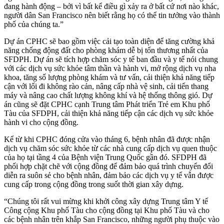
đang hành động – bởi vì bất kể điều gì xảy ra ở bất cứ nơi nào khác,
người dân San Francisco nên biết rằng họ có thể tin tưởng vào thành
phố của chúng ta.”
Dự án CPHC sẽ bao gồm việc cải tạo toàn diện để tăng cường khả
năng chống động đất cho phòng khám dễ bị tổn thương nhất của
SFDPH. Dự án sẽ tích hợp chăm sóc y tế ban đầu và y tế nói chung
với các dịch vụ sức khỏe tâm thần và hành vi, mở rộng dịch vụ nha
khoa, tăng số lượng phòng khám và tư vấn, cải thiện khả năng tiếp
cận với lối đi không rào cản, nâng cấp nhà vệ sinh, cải tiến thang
máy và nâng cao chất lượng không khí và hệ thống thông gió. Dự
án cũng sẽ đặt CPHC cạnh Trung tâm Phát triển Trẻ em Khu phố
Tàu của SFDPH, cải thiện khả năng tiếp cận các dịch vụ sức khỏe
hành vi cho cộng đồng.
Kể từ khi CPHC đóng cửa vào tháng 6, bệnh nhân đã được nhận
dịch vụ chăm sóc sức khỏe từ các nhà cung cấp dịch vụ quen thuộc
của họ tại tầng 4 của Bệnh viện Trung Quốc gần đó. SFDPH đã
phối hợp chặt chẽ với cộng đồng để đảm bảo quá trình chuyển đổi
diễn ra suôn sẻ cho bệnh nhân, đảm bảo các dịch vụ y tế vẫn được
cung cấp trong cộng đồng trong suốt thời gian xây dựng.
“Chúng tôi rất vui mừng khi khởi công xây dựng Trung tâm Y tế
Công cộng Khu phố Tàu cho cộng đồng tại Khu phố Tàu và cho
các bệnh nhân trên khắp San Francisco, những người phụ thuộc vào