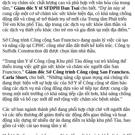
dịch vụ chăm sóc chất lượng cao và phù hợp với văn hóa của trung
tâm,”
Giám đốc Y tế SFDPH Dan Tsai
cho biết. “Dự án này sẽ
cung cấp một cơ sở chăm sóc sức khỏe hiện đại, có khả năng chống
động đất và cũng sẽ trở thành trụ sở mới của Trung tâm Phát triển
Trẻ em Khu phố Tàu, tập trung các dịch vụ sức khỏe tâm thần và
các dịch vụ thiết yếu khác cho trẻ em và gia đình tại một địa điểm.”
Sở Công trình Công cộng San Francisco đang quản lý việc cải tạo
và nâng cấp tại CPHC cũng như dẫn dắt thiết kế kiến ​​trúc. Công ty
Suffolk Construction đã được chọn làm nhà thầu.
“Trung tâm Y tế Công cộng Khu phố Tàu đóng vai trò không thể
thiếu trong việc giữ gìn sức khỏe và chăm sóc người dân San
Francisco,”
Giám đốc Sở Công trình Công cộng San Francisco,
Carla Short,
cho biết. “Những nâng cấp quan trọng mà chúng tôi
đang thực hiện với sự hợp tác của Sở Y tế Công cộng sẽ đảm bảo
rằng các dịch vụ mà cộng đồng dựa vào sẽ tiếp tục được cung cấp
trong một môi trường có khả năng tiếp cận tốt hơn, khả năng chống
động đất và bố cục mới để mở rộng việc chăm sóc bệnh nhân.”
Các sở ban ngành thành phố đang phối hợp chặt chẽ với người dân
và các tiểu thương để giảm thiểu tác động đến giao thông và hoạt
động xây dựng từ nhiều dự án đang diễn ra khắp khu phố Tàu, bao
gồm cả việc cải tạo trung tâm y tế.