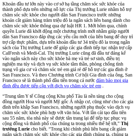
Khoản đầu tư lớn này vào cơ sở hạ tầng chăm sóc sức khỏe của
thành phố dựa trên những nỗ lực của Thị trưởng Lurie nhằm hỗ trợ
chăm sóc sức khỏe cho người dân San Francisco trước những
khoản cắt giảm hàng trăm triệu đô la ngân sách liên bang dành cho
chăm sóc sức khỏe thông qua dự luật HR 1. Mới hôm qua, chính
quyền Lurie đã khởi động một chương trình mới nhằm giúp người
dân San Francisco đáp ứng các yêu cầu mới của liên bang để duy trì
trợ cấp thực phẩm, dựa trên khoản đầu tư 34 triệu đô la trong ngân
sách của Thị trưởng Lurie để giúp các gia đình tiếp tục nhận trợ cấp
CalFresh và Medi-Cal. Thị trưởng Lurie cũng đã đầu tư đáng kể
vào ngân sách này cho sức khỏe bà mẹ và trẻ sơ sinh, điều trị
nghiện ma túy và dịch vụ sức khỏe tâm thần, phòng chống tình
trạng vô gia cư và chăm sóc trẻ em giá rẻ để hỗ trợ các gia đình ở
San Francisco. Và theo Chương trình Cơ hội Gia đình của ông, San
Francisco sẽ là thành phố đầu tiên trong cả nước
đảm bảo mọi gia
đình đều được tiếp cận với dịch vụ chăm sóc trẻ em
.
“Trung tâm Y tế Công cộng Khu phố Tàu là nền tảng cho cộng
đồng người Hoa và người Mỹ gốc Á nhập cư, cũng như cho các gia
đình trên khắp San Francisco, những người phụ thuộc vào dịch vụ
chăm sóc sức khỏe phù hợp với văn hóa. Với lần cải tạo đầu tiên
sau 55 năm, tòa nhà này sẽ được tân trang lại để tiếp tục phục vụ
cộng đồng và thành phố của chúng ta trong nhiều thế hệ tới,”
Thị
trưởng Lurie
cho biết. “Trong khi chính phủ liên bang cắt giảm
ngân sách chăm sóc sức khỏe cho các gia đình chúng ta, chúng ta