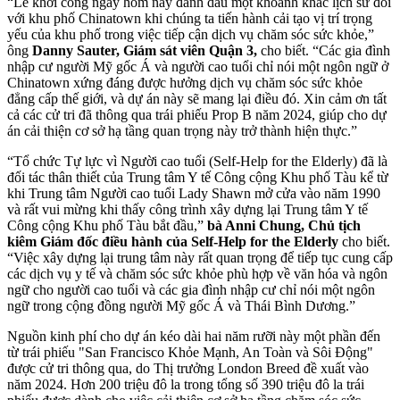
“Lễ khởi công ngày hôm nay đánh dấu một khoảnh khắc lịch sử đối
với khu phố Chinatown khi chúng ta tiến hành cải tạo vị trí trọng
yếu của khu phố trong việc tiếp cận dịch vụ chăm sóc sức khỏe,”
ông
Danny Sauter, Giám sát viên Quận 3,
cho biết. “Các gia đình
nhập cư người Mỹ gốc Á và người cao tuổi chỉ nói một ngôn ngữ ở
Chinatown xứng đáng được hưởng dịch vụ chăm sóc sức khỏe
đẳng cấp thế giới, và dự án này sẽ mang lại điều đó. Xin cảm ơn tất
cả các cử tri đã thông qua trái phiếu Prop B năm 2024, giúp cho dự
án cải thiện cơ sở hạ tầng quan trọng này trở thành hiện thực.”
“Tổ chức Tự lực vì Người cao tuổi (Self-Help for the Elderly) đã là
đối tác thân thiết của Trung tâm Y tế Công cộng Khu phố Tàu kể từ
khi Trung tâm Người cao tuổi Lady Shawn mở cửa vào năm 1990
và rất vui mừng khi thấy công trình xây dựng lại Trung tâm Y tế
Công cộng Khu phố Tàu bắt đầu,”
bà Anni Chung, Chủ tịch
kiêm Giám đốc điều hành của Self-Help for the Elderly
cho biết.
“Việc xây dựng lại trung tâm này rất quan trọng để tiếp tục cung cấp
các dịch vụ y tế và chăm sóc sức khỏe phù hợp về văn hóa và ngôn
ngữ cho người cao tuổi và các gia đình nhập cư chỉ nói một ngôn
ngữ trong cộng đồng người Mỹ gốc Á và Thái Bình Dương.”
Nguồn kinh phí cho dự án kéo dài hai năm rưỡi này một phần đến
từ trái phiếu "San Francisco Khỏe Mạnh, An Toàn và Sôi Động"
được cử tri thông qua, do Thị trưởng London Breed đề xuất vào
năm 2024. Hơn 200 triệu đô la trong tổng số 390 triệu đô la trái