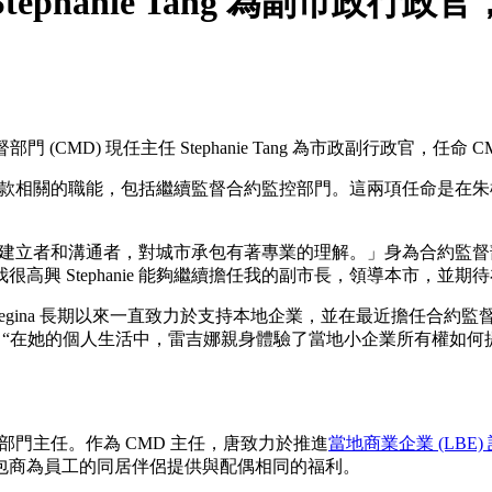
Stephanie Tang 為副市政行政
門 (CMD) 現任主任 Stephanie Tang 為市政副行政官，任命 CM
約和撥款相關的職能，包括繼續監督合約監控部門。這兩項任命是在朱棣文宣
立者和溝通者，對城市承包有著專業的理解。」身為合約監督部門主
高興 Stephanie 能夠繼續擔任我的副市長，領導本市，
主任。Regina 長期以來一直致力於支持本地企業，並在最近擔任
“在她的個人生活中，雷吉娜親身體驗了當地小企業所有權如何
合約監控部門主任。作為 CMD 主任，唐致力於推進
當地商業企業 (LBE)
包商為員工的同居伴侶提供與配偶相同的福利。