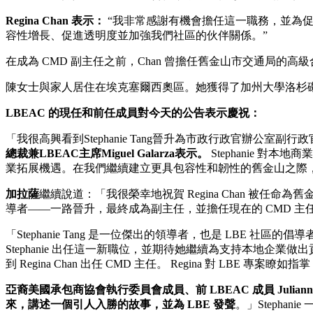
Regina Chan 表示：
“我非常感謝有機會擔任這一職務，並為促
容性增長、促進透明度並加強我們社區的伙伴關係。”
在成為 CMD 副主任之前，Chan 曾擔任舊金山市交通局的高級
陳女士與家人居住在埃克塞爾西奧區。她獲得了加州大學洛杉
LBEAC 的現任和前任成員對今天的公告表示慶祝：
「我很高興看到Stephanie Tang晉升為市政行政官辦公室副行
總裁兼LBEAC主席Miguel Galarza表示。
Stephanie 對
業拓展機遇。在我們繼續建立更具包容性和韌性的舊金山之際
加拉薩
繼續說道：「我很榮幸地祝賀 Regina Chan 被任
導者——一路晉升，最終成為副主任，並擔任現在的 CMD 主
「Stephanie Tang 是一位傑出的領導者，也是 LBE
Stephanie 出任這一新職位，並期待她繼續為支持本地企業做
到 Regina Chan 出任 CMD 主任。 Regina 對
亞裔美國承包商協會執行委員會成員、前 LBEAC 成員 Juliann
來，講述一個引人入勝的故事，並為 LBE 發聲
。」Steph