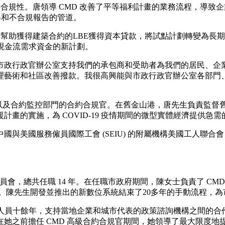
合規性。唐領導 CMD 改善了平等福利計畫的業務流程，導致企業
取得和不合規報告的管道。
得建築合約的LBE獲得資本貸款，將試點計劃轉變為長期計劃。唐與財
日常現金流需求資金的新計劃。
市政行政官辦公室支持我們的承包商和受助者為我們的居民、企
理藝術和社區改善撥款。我很高興能與市政行政官辦公室各部門
及合約監控部門的合約合規官。在舊金山港，唐先生負責監督舊金山主要
畫的實施，為 COVID-19 疫情期間的微型實體經濟提供急需
務僱員國際工會 (SEIU) 的附屬機構美國工人聯合會 (Worker
人權委員會，總共任職 14 年。在任職市政府期間，陳女士負責了 
化改造。陳先生開發並推出的新數位系統結束了20多年的手動流程
 工作人員十餘年，支持當地企業和城市代表的政策諮詢機構之間的
之前擔任 CMD 高級合約合規官期間，她領導了最大限度地提高