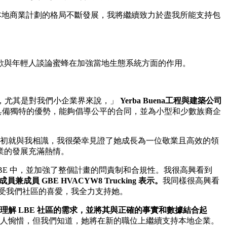
本地商業計劃的格局不斷發展，我將繼續致力於盡我所能支持包
歡與年輕人談論蜜蜂在加強當地生態系統方面的作用。
舊金山市，尤其是對我們小企業界來說，」
Yerba Buena工程與建築公司
解，這使她具備獨特的優勢，能夠倡導公平的合同，並為小型和少數族裔企
任合規官之初就與我相識，我很榮幸見證了她成長為一位敬業且高效的領
企業的發展充滿熱情。
微型 LBE 中，並加強了整個計畫的問責制和合規性。我很高興看到
員兼成員兼成員 GBE HVACYW8 Trucking 表示。
我同樣很高興看
能。她深受我們社區的喜愛，我全力支持她。
的能力，能夠理解 LBE 社區的需求，並將其與正確的事實和數據結合起
的職位令人惋惜，但我們知道，她將在新的職位上繼續支持本地企業。