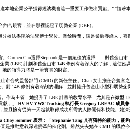
進本地企業公平獲得經濟機會這一重要工作做出貢獻。” “隨著
合約合規官，並在那裡認證了弱勢企業 (DBE)。
磯分校法學院的法學博士學位。業餘時間，陳是業餘養蜂人，喜
政官。Carmen Chu選擇Stephanie是一個絕佳的選擇——對
本地商業企業 (LBE) 計劃和舊金山市 14B 條例有著深入的了
，她的領導力將是一筆寶貴的財富。
命為舊金山市合約監督部門 (CMD) 的新任主任。Chan 女士擔
任。對 14B 條例有著深刻的理解，並對提升舊金山小型和弱勢
 社區的倡導者。作為主管，她提升了 LBE 計畫的教育水平，尤其是在
出貢獻，」
HV HV YW8 Trucking 執行長 Gregory LBEAC 成
 LBE 專案瞭如指掌，並且擁有從第一天起就取得成功所需的人際關係和技
a Choy Sommer 表示：「Stephanie Tang 具有獨特
anie 一直是推動意義深遠變革的催化劑。雖然失去她在 CMD 