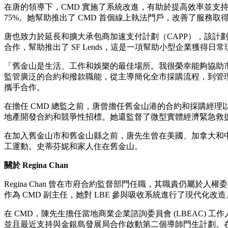
在唐的領導下，CMD 實施了系統改進，有助於提高效率並支持
75%。她幫助推出了 CMD 首個線上執法門戶，改善了服務
唐也致力於延長和擴大承包商加速支付計劃（CAPP），該計劃幫助獲
合作，幫助推出了 SF Lends，這是一項幫助小型企業獲得
「舊金山是生活、工作和娛樂的最佳場所。我很榮幸能夠協助
監管廣泛的合約和撥款職能，從主導簡化全市採購流程，到管
攜手合作。
在擔任 CMD 總監之前，唐曾擔任舊金山港的合約和採購經理以
地產開發合約和競爭性招標。她還監督了微型實體經濟緊急救援計
在加入舊金山市和舊金山縣之前，唐先生曾在美國、加拿大和中國與美國服
工運動。史蒂芬妮和家人住在舊金山。
關於 Regina Chan
Regina Chan 曾在市府合約監督部門任職，其職責仍屬於
作為 CMD 副主任，她對 LBE 參與吸收系統進行了現代
在 CMD，陳先生擔任當地商業企業諮詢委員會 (LBEAC)
並且最近支持與金銀島發展局合作啟動第二個導師門生計劃。在她