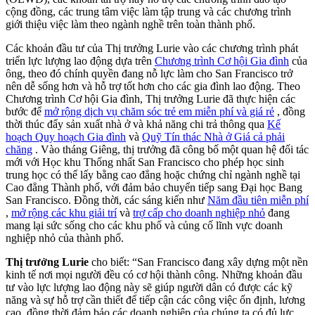
cộng đồng, các trung tâm việc làm tập trung và các chương trình
giới thiệu việc làm theo ngành nghề trên toàn thành phố.
Các khoản đầu tư của Thị trưởng Lurie vào các chương trình phát
triển lực lượng lao động dựa trên
Chương trình Cơ hội Gia đình
của
ông, theo đó chính quyền đang nỗ lực làm cho San Francisco trở
nên dễ sống hơn và hỗ trợ tốt hơn cho các gia đình lao động. Theo
Chương trình Cơ hội Gia đình, Thị trưởng Lurie đã thực hiện các
bước để
mở rộng dịch vụ chăm sóc trẻ em miễn phí và giá rẻ
, đồng
thời thúc đẩy sản xuất nhà ở và khả năng chi trả thông qua
Kế
hoạch Quy hoạch Gia đình
và
Quỹ Tín thác Nhà ở Giá cả phải
chăng
. Vào tháng Giêng, thị trưởng đã công bố một quan hệ đối tác
mới với Học khu Thống nhất San Francisco cho phép học sinh
trung học có thể lấy bằng cao đẳng hoặc chứng chỉ ngành nghề tại
Cao đẳng Thành phố, với đảm bảo chuyển tiếp sang Đại học Bang
San Francisco. Đồng thời, các sáng kiến ​​như
Năm đầu tiên miễn phí
,
mở rộng các khu giải trí
và
trợ cấp cho doanh nghiệp nhỏ
đang
mang lại sức sống cho các khu phố và củng cố lĩnh vực doanh
nghiệp nhỏ của thành phố.
Thị trưởng Lurie
cho biết: “San Francisco đang xây dựng một nền
kinh tế nơi mọi người đều có cơ hội thành công. Những khoản đầu
tư vào lực lượng lao động này sẽ giúp người dân có được các kỹ
năng và sự hỗ trợ cần thiết để tiếp cận các công việc ổn định, lương
cao, đồng thời đảm bảo các doanh nghiệp của chúng ta có đủ lực