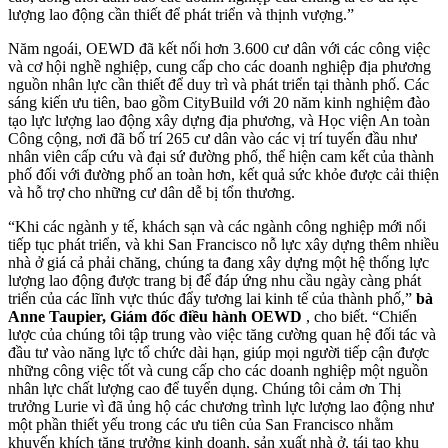
lượng lao động cần thiết để phát triển và thịnh vượng.”
Năm ngoái, OEWD đã kết nối hơn 3.600 cư dân với các công việc
và cơ hội nghề nghiệp, cung cấp cho các doanh nghiệp địa phương
nguồn nhân lực cần thiết để duy trì và phát triển tại thành phố. Các
sáng kiến ​​ưu tiên, bao gồm CityBuild với 20 năm kinh nghiệm đào
tạo lực lượng lao động xây dựng địa phương, và Học viện An toàn
Công cộng, nơi đã bố trí 265 cư dân vào các vị trí tuyến đầu như
nhân viên cấp cứu và đại sứ đường phố, thể hiện cam kết của thành
phố đối với đường phố an toàn hơn, kết quả sức khỏe được cải thiện
và hỗ trợ cho những cư dân dễ bị tổn thương.
“Khi các ngành y tế, khách sạn và các ngành công nghiệp mới nổi
tiếp tục phát triển, và khi San Francisco nỗ lực xây dựng thêm nhiều
nhà ở giá cả phải chăng, chúng ta đang xây dựng một hệ thống lực
lượng lao động được trang bị để đáp ứng nhu cầu ngày càng phát
triển của các lĩnh vực thúc đẩy tương lai kinh tế của thành phố,”
bà
Anne Taupier, Giám đốc điều hành OEWD
, cho biết. “Chiến
lược của chúng tôi tập trung vào việc tăng cường quan hệ đối tác và
đầu tư vào năng lực tổ chức dài hạn, giúp mọi người tiếp cận được
những công việc tốt và cung cấp cho các doanh nghiệp một nguồn
nhân lực chất lượng cao để tuyển dụng. Chúng tôi cảm ơn Thị
trưởng Lurie vì đã ủng hộ các chương trình lực lượng lao động như
một phần thiết yếu trong các ưu tiên của San Francisco nhằm
khuyến khích tăng trưởng kinh doanh, sản xuất nhà ở, tái tạo khu