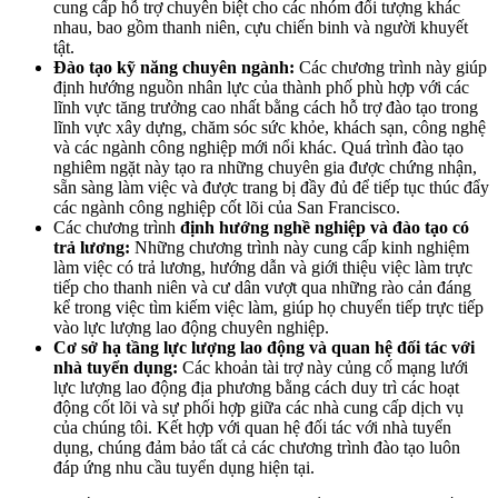
cung cấp hỗ trợ chuyên biệt cho các nhóm đối tượng khác
nhau, bao gồm thanh niên, cựu chiến binh và người khuyết
tật.
Đào tạo kỹ năng chuyên ngành:
Các chương trình này giúp
định hướng nguồn nhân lực của thành phố phù hợp với các
lĩnh vực tăng trưởng cao nhất bằng cách hỗ trợ đào tạo trong
lĩnh vực xây dựng, chăm sóc sức khỏe, khách sạn, công nghệ
và các ngành công nghiệp mới nổi khác. Quá trình đào tạo
nghiêm ngặt này tạo ra những chuyên gia được chứng nhận,
sẵn sàng làm việc và được trang bị đầy đủ để tiếp tục thúc đẩy
các ngành công nghiệp cốt lõi của San Francisco.
Các chương trình
định hướng nghề nghiệp và đào tạo có
trả lương:
Những chương trình này cung cấp kinh nghiệm
làm việc có trả lương, hướng dẫn và giới thiệu việc làm trực
tiếp cho thanh niên và cư dân vượt qua những rào cản đáng
kể trong việc tìm kiếm việc làm, giúp họ chuyển tiếp trực tiếp
vào lực lượng lao động chuyên nghiệp.
Cơ sở hạ tầng lực lượng lao động và quan hệ đối tác với
nhà tuyển dụng:
Các khoản tài trợ này củng cố mạng lưới
lực lượng lao động địa phương bằng cách duy trì các hoạt
động cốt lõi và sự phối hợp giữa các nhà cung cấp dịch vụ
của chúng tôi. Kết hợp với quan hệ đối tác với nhà tuyển
dụng, chúng đảm bảo tất cả các chương trình đào tạo luôn
đáp ứng nhu cầu tuyển dụng hiện tại.