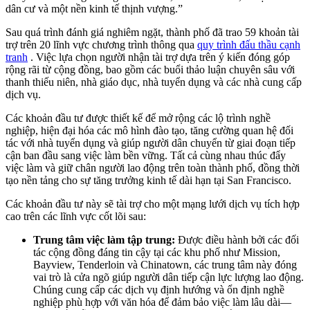
dân cư và một nền kinh tế thịnh vượng.”
Sau quá trình đánh giá nghiêm ngặt, thành phố đã trao 59 khoản tài
trợ trên 20 lĩnh vực chương trình thông qua
quy trình đấu thầu cạnh
tranh
. Việc lựa chọn người nhận tài trợ dựa trên ý kiến ​​đóng góp
rộng rãi từ cộng đồng, bao gồm các buổi thảo luận chuyên sâu với
thanh thiếu niên, nhà giáo dục, nhà tuyển dụng và các nhà cung cấp
dịch vụ.
Các khoản đầu tư được thiết kế để mở rộng các lộ trình nghề
nghiệp, hiện đại hóa các mô hình đào tạo, tăng cường quan hệ đối
tác với nhà tuyển dụng và giúp người dân chuyển từ giai đoạn tiếp
cận ban đầu sang việc làm bền vững. Tất cả cùng nhau thúc đẩy
việc làm và giữ chân người lao động trên toàn thành phố, đồng thời
tạo nền tảng cho sự tăng trưởng kinh tế dài hạn tại San Francisco.
Các khoản đầu tư này sẽ tài trợ cho một mạng lưới dịch vụ tích hợp
cao trên các lĩnh vực cốt lõi sau:
Trung tâm việc làm tập trung:
Được điều hành bởi các đối
tác cộng đồng đáng tin cậy tại các khu phố như Mission,
Bayview, Tenderloin và Chinatown, các trung tâm này đóng
vai trò là cửa ngõ giúp người dân tiếp cận lực lượng lao động.
Chúng cung cấp các dịch vụ định hướng và ổn định nghề
nghiệp phù hợp với văn hóa để đảm bảo việc làm lâu dài—