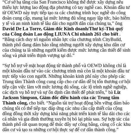
“Cơ sở hạ tầng của San Francisco không thể được xây dựng nếu
thiếu lực lượng lao động địa phương có tay nghề cao. Khoản đầu tư
từ OEWD này trực tiếp tạo ra các chương trình học nghề do công
đoàn cung cấp, mang lại mức lương đủ sống ngay lập tức, bảo hiểm
y tế và an ninh kinh tế lâu dài cho người dân của chúng ta,” ông
David De La Torre, Giám đốc Kinh doanh/Thư ký-Thủ quỹ
của Công đoàn Lao động LIUNA Chi nhánh 261 cho biết
.
“Bằng cách duy trì nguồn nhân lực của chương trình CityBuild,
thành phố đang đảm bảo rằng những người xây dựng khu dân cư
của chúng ta là những người kiếm được mức lương cần thiết để sinh
sống và phát triển thịnh vượng tại đó.”
“Sự hỗ trợ về mặt hoạt động từ thành phố và OEWD không chỉ là
một khoản đầu tư vào các chương trình mà còn là một khoản đầu tư
trực tiếp vào con người. Những khoản kinh phí này cho phép các
Trung tâm Thành công cung cấp cho cư dân dễ bị tổn thương cơ hội
tiếp cận việc làm với mức lương đủ sống, các lộ trình nghề nghiệp,
các dịch vụ hỗ trợ và sự ổn định cần thiết để phát triển,” bà
Liz
Jackson Simpson, Giám đốc điều hành của các Trung tâm
Thành công,
cho biết. “Nguồn tài trợ hoạt động bền vững đảm bảo
chúng tôi có thể tiếp tục đáp ứng các nhu cầu cấp thiết của cộng
đồng đồng thời xây dựng khả năng phát triển kinh tế lâu dài cho các
cá nhân và gia đình thường xuyên bị bỏ lại phía sau. Sự hợp tác của
thành phố rất quan trọng để thúc đẩy sự công bằng, củng cố các khu
dân cư và tạo ra những cơ hội thực sự để cư dân thành công.”