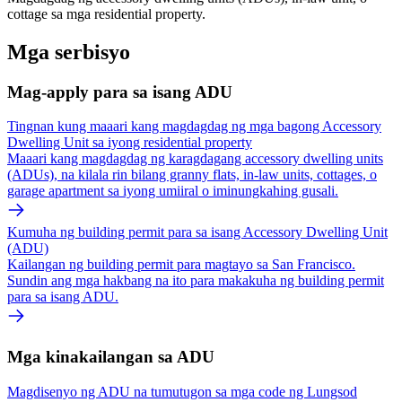
cottage sa mga residential property.
Mga serbisyo
Mag-apply para sa isang ADU
Tingnan kung maaari kang magdagdag ng mga bagong Accessory
Dwelling Unit sa iyong residential property
Maaari kang magdagdag ng karagdagang accessory dwelling units
(ADUs), na kilala rin bilang granny flats, in-law units, cottages, o
garage apartment sa iyong umiiral o iminungkahing gusali.
Kumuha ng building permit para sa isang Accessory Dwelling Unit
(ADU)
Kailangan ng building permit para magtayo sa San Francisco.
Sundin ang mga hakbang na ito para makakuha ng building permit
para sa isang ADU.
Mga kinakailangan sa ADU
Magdisenyo ng ADU na tumutugon sa mga code ng Lungsod