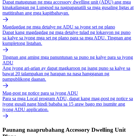
Dapat matugunan ng mga accessory dwelling unit (ADU) ang mga
kinakailangan ng Lungsod na nagpapanatili sa mga gusaling ligtas at
matitirahan ang mga kapitbahayan.
Magdagdag ng mga detalye ng ADU sa iyong set ng plano
Dapat kang magdagdag ng mga detalye tulad ng lokasyon ng puno
sa kalye sa iyong mga set ng plano para sa mga ADU. Tingnan ang
kumpletong listahan.
Tingnan ang aming mga panuntunan sa puno ng kalye para sa iyong
ADU
Ang iyong ari-arian ay dapat magkaroon ng isang puno sa kalye sa
bawat 20 talampakan ng harapan na nasa hangganan ng
pampublikong daanan.
Mag-post ng notice para sa iyong ADU
Para sa mga Local program ADU, dapat kang mag-post ng notice sa
iyong gusali nang hindi bababa sa 15 araw bago mo isumite ang
iyong ADU application.
Paunang naaprubahang Accessory Dwelling Unit