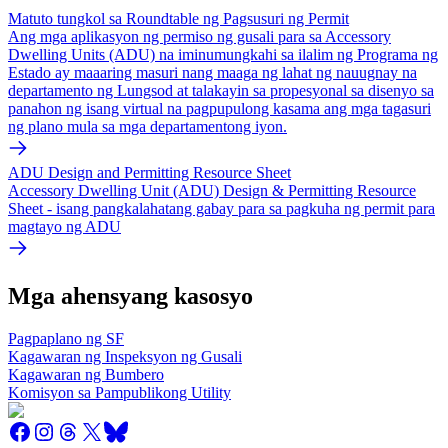
Matuto tungkol sa Roundtable ng Pagsusuri ng Permit
Ang mga aplikasyon ng permiso ng gusali para sa Accessory
Dwelling Units (ADU) na iminumungkahi sa ilalim ng Programa ng
Estado ay maaaring masuri nang maaga ng lahat ng nauugnay na
departamento ng Lungsod at talakayin sa propesyonal sa disenyo sa
panahon ng isang virtual na pagpupulong kasama ang mga tagasuri
ng plano mula sa mga departamentong iyon.
ADU Design and Permitting Resource Sheet
Accessory Dwelling Unit (ADU) Design & Permitting Resource
Sheet - isang pangkalahatang gabay para sa pagkuha ng permit para
magtayo ng ADU
Mga ahensyang kasosyo
Pagpaplano ng SF
Kagawaran ng Inspeksyon ng Gusali
Kagawaran ng Bumbero
Komisyon sa Pampublikong Utility