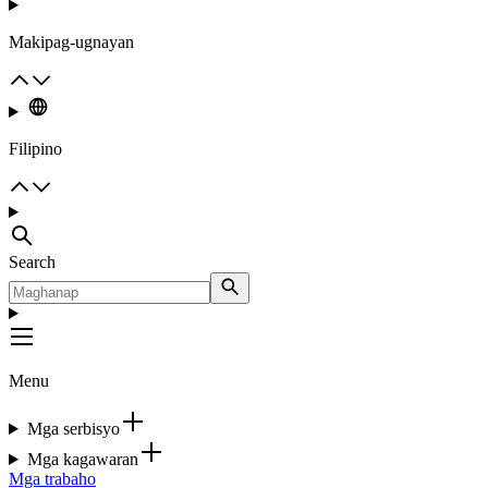
Makipag-ugnayan
Filipino
Search
Menu
Mga serbisyo
Mga kagawaran
Mga trabaho