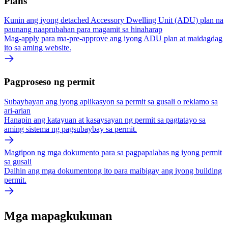
Plans
Kunin ang iyong detached Accessory Dwelling Unit (ADU) plan na
paunang naaprubahan para magamit sa hinaharap
Mag-apply para ma-pre-approve ang iyong ADU plan at maidagdag
ito sa aming website.
Pagproseso ng permit
Subaybayan ang iyong aplikasyon sa permit sa gusali o reklamo sa
ari-arian
Hanapin ang katayuan at kasaysayan ng permit sa pagtatayo sa
aming sistema ng pagsubaybay sa permit.
Magtipon ng mga dokumento para sa pagpapalabas ng iyong permit
sa gusali
Dalhin ang mga dokumentong ito para maibigay ang iyong building
permit.
Mga mapagkukunan