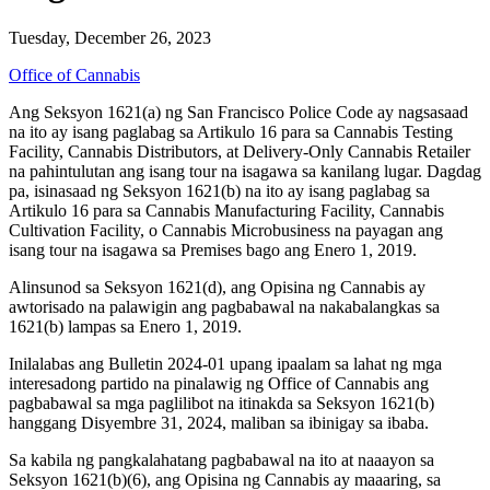
Tuesday, December 26, 2023
Office of Cannabis
Ang Seksyon 1621(a) ng San Francisco Police Code ay nagsasaad
na ito ay isang paglabag sa Artikulo 16 para sa Cannabis Testing
Facility, Cannabis Distributors, at Delivery-Only Cannabis Retailer
na pahintulutan ang isang tour na isagawa sa kanilang lugar. Dagdag
pa, isinasaad ng Seksyon 1621(b) na ito ay isang paglabag sa
Artikulo 16 para sa Cannabis Manufacturing Facility, Cannabis
Cultivation Facility, o Cannabis Microbusiness na payagan ang
isang tour na isagawa sa Premises bago ang Enero 1, 2019.
Alinsunod sa Seksyon 1621(d), ang Opisina ng Cannabis ay
awtorisado na palawigin ang pagbabawal na nakabalangkas sa
1621(b) lampas sa Enero 1, 2019.
Inilalabas ang Bulletin 2024-01 upang ipaalam sa lahat ng mga
interesadong partido na pinalawig ng Office of Cannabis ang
pagbabawal sa mga paglilibot na itinakda sa Seksyon 1621(b)
hanggang Disyembre 31, 2024, maliban sa ibinigay sa ibaba.
Sa kabila ng pangkalahatang pagbabawal na ito at naaayon sa
Seksyon 1621(b)(6), ang Opisina ng Cannabis ay maaaring, sa