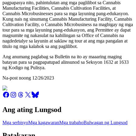
pagpapasya nito, pahintulutan ang mga paglilibot sa Cannabis
Manufacturing Facilities, Cannabis Cultivation Facilities, at
Cannabis Microbusinesses para sa mga layuning pang-edukasyon.
Kung nais ng sinumang Cannabis Manufacturing Facility, Cannabis
Cultivation Facility, o Cannabis Microbusiness na magbigay ng mga
tour para sa mga layuning pang-edukasyon, ang Permittee ay dapat
magsumite ng nakasulat na kahilingan sa Office of Cannabis na
nagdedetalye sa layunin at saklaw ng tour at ang mga pangalan at
titulo ng mga kalahok sa ang paglilibot.
Ang anumang paglabag sa Bulletin na ito ay maaaring maging
batayan para sa pagpapatupad alinsunod sa Seksyon 1632 at 1633
ng Kodigo ng Pulisya.
Na-post noong 12/26/2023
Ang ating Lungsod
Mga serbisyo
Mga kagawaran
Mga trabaho
Bulwagan ng Lungsod
Patakaran