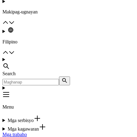
Makipag-ugnayan
Filipino
Search
Menu
Mga serbisyo
Mga kagawaran
Mga trabaho