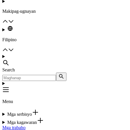
Makipag-ugnayan
Filipino
Search
Menu
Mga serbisyo
Mga kagawaran
Mga trabaho