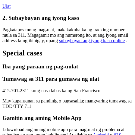
Ulat
2. Subaybayan ang iyong kaso
Pagkatapos mong mag-ulat, makakakuha ka ng tracking number
mula sa 311. Magagamit mo ang numerong ito, at ang iyong email
address kung ibinigay, upang
subaybayan ang iyong kaso online
.
Special cases
Iba pang paraan ng pag-uulat
Tumawag sa 311 para gumawa ng ulat
415-701-2311 kung nasa labas ka ng San Francisco
May kapansanan sa pandinig o pagsasalita; mangyaring tumawag sa
TDD/TTY 711
Gamitin ang aming Mobile App
I-download ang aming mobile app para mag-ulat ng problema at
subaybayan ang iyong kahilingan! Available sa
Android
o
iOS.