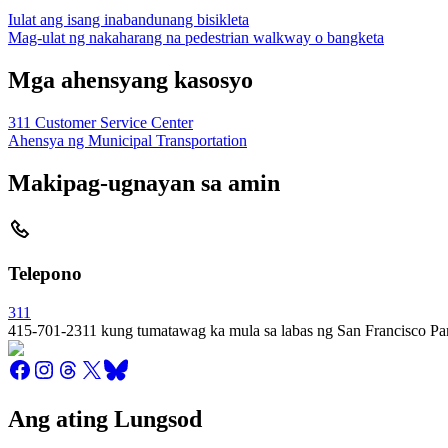
Iulat ang isang inabandunang bisikleta
Mag-ulat ng nakaharang na pedestrian walkway o bangketa
Mga ahensyang kasosyo
311 Customer Service Center
Ahensya ng Municipal Transportation
Makipag-ugnayan sa amin
Telepono
311
415-701-2311 kung tumatawag ka mula sa labas ng San Francisco Par
Ang ating Lungsod