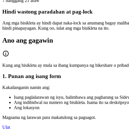
7 hanggang 21 araw
Hindi wastong paradahan at pag-lock
Ang mga bisikleta ay hindi dapat naka-lock sa anumang bagay maliban
hindi pinapayagan. Kung oo, iulat ang mga bisikleta na ito.
Ano ang gagawin
Kung ang bisikleta ay mula sa ibang kumpanya ng bikeshare o pribad
1. Punan ang isang form
Kakailanganin namin ang:
Isang paglalarawan ng isyu, halimbawa ang pagharang sa Side
Ang indibidwal na numero ng bisikleta. Isama ito sa deskripsyo
Ang lokasyon
Magsama ng larawan para makatulong sa pagsagot.
Ulat