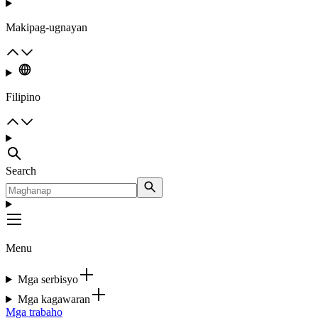
Makipag-ugnayan
Filipino
Search
Menu
Mga serbisyo
Mga kagawaran
Mga trabaho