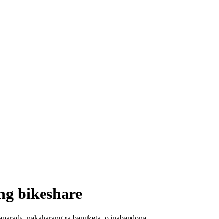
ng bikeshare
kaparada, nakaharang sa bangketa, o inabandona.