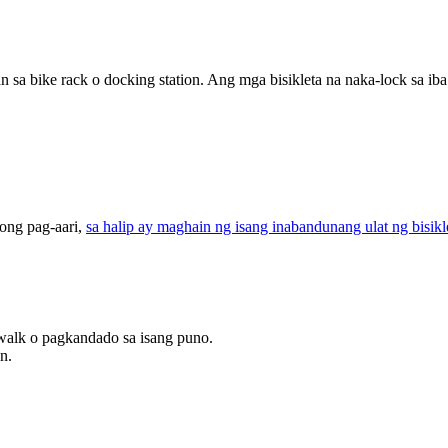
 sa bike rack o docking station. Ang mga bisikleta na naka-lock sa i
ong pag-aari,
sa halip ay maghain ng isang inabandunang ulat ng bisikl
walk o pagkandado sa isang puno.
n.