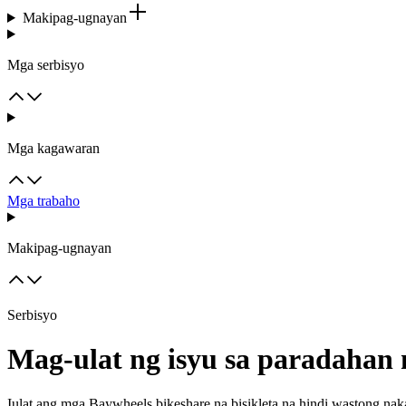
Makipag-ugnayan
Mga serbisyo
Mga kagawaran
Mga trabaho
Makipag-ugnayan
Serbisyo
Mag-ulat ng isyu sa paradahan 
Iulat ang mga Baywheels bikeshare na bisikleta na hindi wastong na