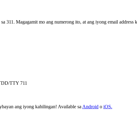
sa 311. Magagamit mo ang numerong ito, at ang iyong email address 
a TDD/TTY 711
ybayan ang iyong kahilingan! Available sa
Android
o
iOS.