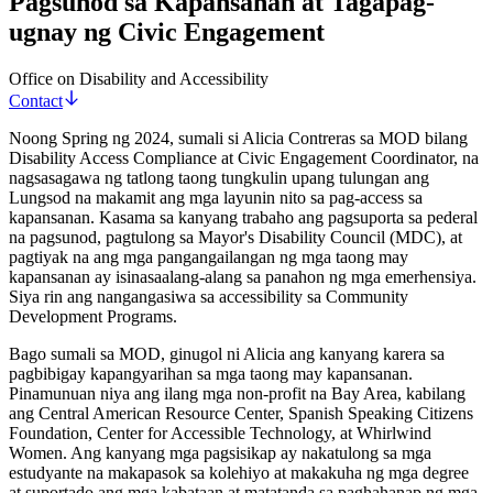
Pagsunod sa Kapansanan at Tagapag-
ugnay ng Civic Engagement
Office on Disability and Accessibility
Contact
Noong Spring ng 2024, sumali si Alicia Contreras sa MOD bilang
Disability Access Compliance at Civic Engagement Coordinator, na
nagsasagawa ng tatlong taong tungkulin upang tulungan ang
Lungsod na makamit ang mga layunin nito sa pag-access sa
kapansanan. Kasama sa kanyang trabaho ang pagsuporta sa pederal
na pagsunod, pagtulong sa Mayor's Disability Council (MDC), at
pagtiyak na ang mga pangangailangan ng mga taong may
kapansanan ay isinasaalang-alang sa panahon ng mga emerhensiya.
Siya rin ang nangangasiwa sa accessibility sa Community
Development Programs.
Bago sumali sa MOD, ginugol ni Alicia ang kanyang karera sa
pagbibigay kapangyarihan sa mga taong may kapansanan.
Pinamunuan niya ang ilang mga non-profit na Bay Area, kabilang
ang Central American Resource Center, Spanish Speaking Citizens
Foundation, Center for Accessible Technology, at Whirlwind
Women. Ang kanyang mga pagsisikap ay nakatulong sa mga
estudyante na makapasok sa kolehiyo at makakuha ng mga degree
at suportado ang mga kabataan at matatanda sa paghahanap ng mga