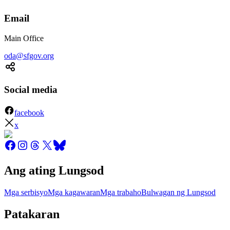
Email
Main Office
oda@sfgov.org
Social media
facebook
x
Ang ating Lungsod
Mga serbisyo
Mga kagawaran
Mga trabaho
Bulwagan ng Lungsod
Patakaran