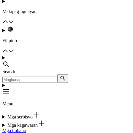
Makipag-ugnayan
Filipino
Search
Menu
Mga serbisyo
Mga kagawaran
Mga trabaho