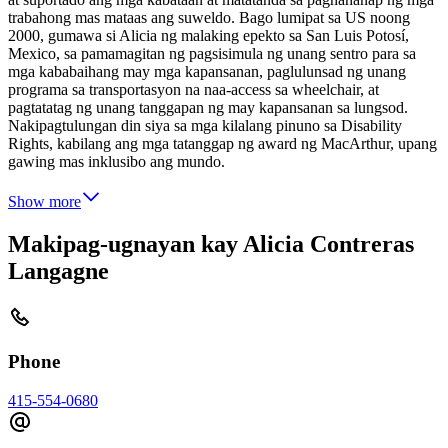
trabahong mas mataas ang suweldo. Bago lumipat sa US noong
2000, gumawa si Alicia ng malaking epekto sa San Luis Potosí,
Mexico, sa pamamagitan ng pagsisimula ng unang sentro para sa
mga kababaihang may mga kapansanan, paglulunsad ng unang
programa sa transportasyon na naa-access sa wheelchair, at
pagtatatag ng unang tanggapan ng may kapansanan sa lungsod.
Nakipagtulungan din siya sa mga kilalang pinuno sa Disability
Rights, kabilang ang mga tatanggap ng award ng MacArthur, upang
gawing mas inklusibo ang mundo.
Show more
Makipag-ugnayan kay Alicia Contreras
Langagne
Phone
415-554-0680