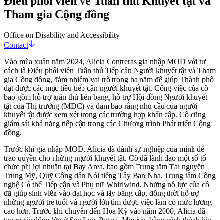
Điều phối viên về Tuân thủ Khuyết tật và
Tham gia Cộng đồng
Office on Disability and Accessibility
Contact
Vào mùa xuân năm 2024, Alicia Contreras gia nhập MOD với tư
cách là Điều phối viên Tuân thủ Tiếp cận Người khuyết tật và Tham
gia Cộng đồng, đảm nhiệm vai trò trong ba năm để giúp Thành phố
đạt được các mục tiêu tiếp cận người khuyết tật. Công việc của cô
bao gồm hỗ trợ tuân thủ liên bang, hỗ trợ Hội đồng Người khuyết
tật của Thị trưởng (MDC) và đảm bảo rằng nhu cầu của người
khuyết tật được xem xét trong các trường hợp khẩn cấp. Cô cũng
giám sát khả năng tiếp cận trong các Chương trình Phát triển Cộng
đồng.
Trước khi gia nhập MOD, Alicia đã dành sự nghiệp của mình để
trao quyền cho những người khuyết tật. Cô đã lãnh đạo một số tổ
chức phi lợi nhuận tại Bay Area, bao gồm Trung tâm Tài nguyên
Trung Mỹ, Quỹ Công dân Nói tiếng Tây Ban Nha, Trung tâm Công
nghệ Có thể Tiếp cận và Phụ nữ Whirlwind. Những nỗ lực của cô
đã giúp sinh viên vào đại học và lấy bằng cấp, đồng thời hỗ trợ
những người trẻ tuổi và người lớn tìm được việc làm có mức lương
cao hơn. Trước khi chuyển đến Hoa Kỳ vào năm 2000, Alicia đã
tạo ra tác động lớn ở San Luis Potosí, Mexico, bằng cách thành lập