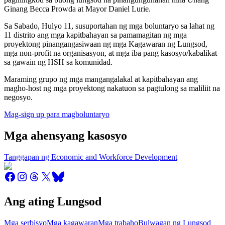
Ginang Becca Prowda at Mayor Daniel Lurie.
Sa Sabado, Hulyo 11, susuportahan ng mga boluntaryo sa lahat ng
11 distrito ang mga kapitbahayan sa pamamagitan ng mga
proyektong pinangangasiwaan ng mga Kagawaran ng Lungsod,
mga non-profit na organisasyon, at mga iba pang kasosyo/kabalikat
sa gawain ng HSH sa komunidad.
Maraming grupo ng mga mangangalakal at kapitbahayan ang
magho-host ng mga proyektong nakatuon sa pagtulong sa maliliit na
negosyo.
Mag-sign up para magboluntaryo
Mga ahensyang kasosyo
Tanggapan ng Economic and Workforce Development
Ang ating Lungsod
Mga serbisyo
Mga kagawaran
Mga trabaho
Bulwagan ng Lungsod