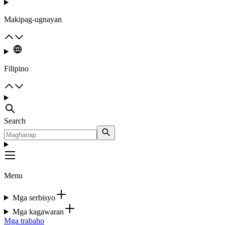
Makipag-ugnayan
Filipino
Search
Menu
Mga serbisyo
Mga kagawaran
Mga trabaho