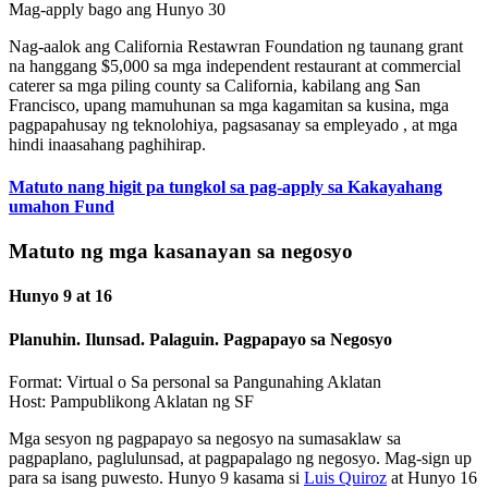
Mag-apply bago ang Hunyo 30
Nag-aalok ang California Restawran Foundation ng taunang grant
na hanggang $5,000 sa mga independent restaurant at commercial
caterer sa mga piling county sa California, kabilang ang San
Francisco, upang mamuhunan sa mga kagamitan sa kusina, mga
pagpapahusay ng teknolohiya, pagsasanay sa empleyado , at mga
hindi inaasahang paghihirap.
Matuto nang higit pa tungkol sa pag-apply sa Kakayahang
umahon Fund
Matuto ng mga kasanayan sa negosyo
Hunyo 9 at 16
Planuhin. Ilunsad. Palaguin. Pagpapayo sa Negosyo
Format: Virtual o Sa personal sa Pangunahing Aklatan
Host: Pampublikong Aklatan ng SF
Mga sesyon ng pagpapayo sa negosyo na sumasaklaw sa
pagpaplano, paglulunsad, at pagpapalago ng negosyo. Mag-sign up
para sa isang puwesto. Hunyo 9 kasama si
Luis Quiroz
at Hunyo 16