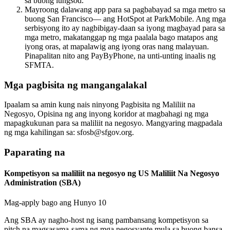
sa buong lungsod.
Mayroong dalawang app para sa pagbabayad sa mga metro sa
buong San Francisco— ang HotSpot at ParkMobile. Ang mga
serbisyong ito ay nagbibigay-daan sa iyong magbayad para sa
mga metro, makatanggap ng mga paalala bago matapos ang
iyong oras, at mapalawig ang iyong oras nang malayuan.
Pinapalitan nito ang PayByPhone, na unti-unting inaalis ng
SFMTA.
Mga pagbisita ng mangangalakal
Ipaalam sa amin kung nais ninyong Pagbisita ng Maliliit na
Negosyo, Opisina ng ang inyong koridor at magbahagi ng mga
mapagkukunan para sa maliliit na negosyo. Mangyaring magpadala
ng mga kahilingan sa: sfosb@sfgov.org.
Paparating na
Kompetisyon sa maliliit na negosyo ng US Maliliit Na Negosyo
Administration (SBA)
Mag-apply bago ang Hunyo 10
Ang SBA ay nagho-host ng isang pambansang kompetisyon sa
pitch na magsasama-sama ng mga negosyante mula sa buong bansa