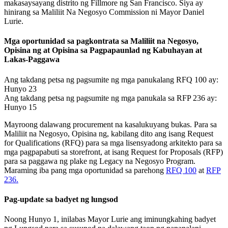
makasaysayang distrito ng Fillmore ng San Francisco. Siya ay
hinirang sa Maliliit Na Negosyo Commission ni Mayor Daniel
Lurie.
Mga oportunidad sa pagkontrata sa Maliliit na Negosyo,
Opisina ng at Opisina sa Pagpapaunlad ng Kabuhayan at
Lakas-Paggawa
Ang takdang petsa ng pagsumite ng mga panukalang RFQ 100 ay:
Hunyo 23
Ang takdang petsa ng pagsumite ng mga panukala sa RFP 236 ay:
Hunyo 15
Mayroong dalawang procurement na kasalukuyang bukas. Para sa
Maliliit na Negosyo, Opisina ng, kabilang dito ang isang Request
for Qualifications (RFQ) para sa mga lisensyadong arkitekto para sa
mga pagpapabuti sa storefront, at isang Request for Proposals (RFP)
para sa paggawa ng plake ng Legacy na Negosyo Program.
Maraming iba pang mga oportunidad sa parehong
RFQ 100
at
RFP
236.
Pag-update sa badyet ng lungsod
Noong Hunyo 1, inilabas Mayor Lurie ang iminungkahing badyet