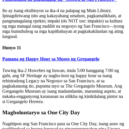
Ito ay isang eksibisyon sa ika-4 na palapag ng Main Library.
Ipinagdiriwang nito ang kakayahang umahon, pagkamalikhain, at
pangmatagalang epekto; impakt (do NOT use: impakto) sa kultura
ng mga matagal nang maliliit na negosyo ng San Francisco—iyong
mga humuhubog sa mga kapitbahayan at pagkakakilanlan ng ating
lungsod.
Hunyo 11
Pamana ng Happy Hour sa Museo ng Gregangelo
Tuwing ika-2 Huwebes ng buwan, mula 5:00 hanggang 7:00 ng
gabi, ang SF Heritage ay nagho-host ng happy hour sa isang
rehistradong Legacy na Negosyo sa San Francisco, at sa
pagkakataong ito, pupunta tayo sa The Gregangelo Museum. Ang
Gregangelo Museum ay isang madamdamin, maraming aspeto, at
nakaka-engganyong karanasan na nilikha ng kinikilalang pintor na
si Gregangelo Herrera.
Magboluntaryo sa One City Day
Nagtitipon ang San Francisco para sa One City Day, isang araw ng
paglilingkod sa buong lungsod na pinangungunahan nina Unang