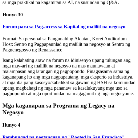
sa mga praktikal na kagamitan sa AI, na susundan ng Q&A.
Hunyo 30
Forum para sa Pag-access sa Kapital ng maliliit na negosyo
Format: Sa personal sa Pangunahing Aklatan, Koret Auditorium
Host: Sentro ng Pagpapaunlad ng maliliit na negosyo at Sentro ng
Pagnenegosyo ng Renaissance
Isang kalahating araw na forum na idinisenyo upang tulungan ang
mga may-ari ng maliliit na negosyo na mas maunawaan at
malampasan ang larangan ng pagpopondo. Pinagsasama-sama ng
kaganapang ito ang mga nagpapautang, mga eksperto sa industriya,
at mga iba pang kasosyo/kabalikat sa gawain ng HSH sa komunidad
upang magbahagi ng mga pananaw sa kasalukuyang mga uso sa
pagpopondo at mga oportunidad na magagamit ng mga negosyante.
Mga kaganapan sa Programa ng Legacy na
Negosyo
Hunyo 4
Pambungad na pagtanggap ng "Rooted in San Francisco"