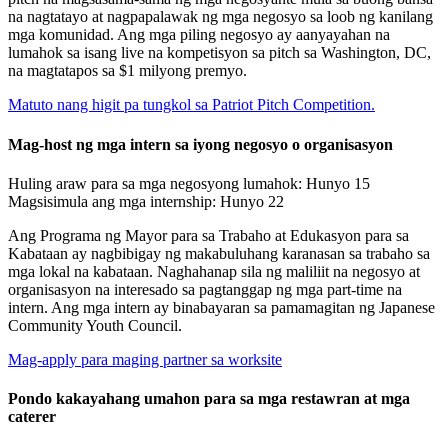
na nagtatayo at nagpapalawak ng mga negosyo sa loob ng kanilang
mga komunidad. Ang mga piling negosyo ay aanyayahan na
lumahok sa isang live na kompetisyon sa pitch sa Washington, DC,
na magtatapos sa $1 milyong premyo.
Matuto nang higit pa tungkol sa Patriot Pitch Competition.
Mag-host ng mga intern sa iyong negosyo o organisasyon
Huling araw para sa mga negosyong lumahok: Hunyo 15
Magsisimula ang mga internship: Hunyo 22
Ang Programa ng Mayor para sa Trabaho at Edukasyon para sa
Kabataan ay nagbibigay ng makabuluhang karanasan sa trabaho sa
mga lokal na kabataan. Naghahanap sila ng maliliit na negosyo at
organisasyon na interesado sa pagtanggap ng mga part-time na
intern. Ang mga intern ay binabayaran sa pamamagitan ng Japanese
Community Youth Council.
Mag-apply para maging partner sa worksite
Pondo kakayahang umahon para sa mga restawran at mga
caterer