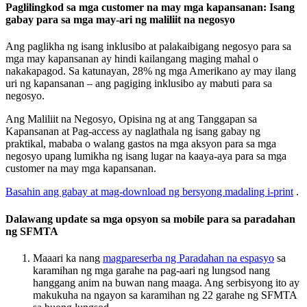
Paglilingkod sa mga customer na may mga kapansanan: Isang
gabay para sa mga may-ari ng maliliit na negosyo
Ang paglikha ng isang inklusibo at palakaibigang negosyo para sa
mga may kapansanan ay hindi kailangang maging mahal o
nakakapagod. Sa katunayan, 28% ng mga Amerikano ay may ilang
uri ng kapansanan – ang pagiging inklusibo ay mabuti para sa
negosyo.
Ang Maliliit na Negosyo, Opisina ng at ang Tanggapan sa
Kapansanan at Pag-access ay naglathala ng isang gabay ng
praktikal, mababa o walang gastos na mga aksyon para sa mga
negosyo upang lumikha ng isang lugar na kaaya-aya para sa mga
customer na may mga kapansanan.
Basahin ang gabay at mag-download ng bersyong madaling i-print
.
Dalawang update sa mga opsyon sa mobile para sa paradahan
ng SFMTA
Maaari ka nang
magpareserba ng Paradahan na espasyo
sa
karamihan ng mga garahe na pag-aari ng lungsod nang
hanggang anim na buwan nang maaga. Ang serbisyong ito ay
makukuha na ngayon sa karamihan ng 22 garahe ng SFMTA