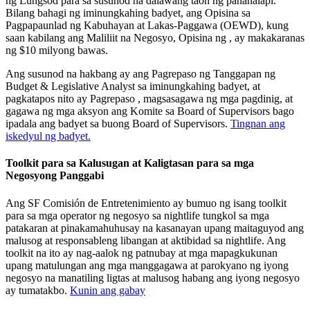
ng Lungsod para sa susunod na dalawang taon ng pananalapi.
Bilang bahagi ng iminungkahing badyet, ang Opisina sa
Pagpapaunlad ng Kabuhayan at Lakas-Paggawa (OEWD), kung
saan kabilang ang Maliliit na Negosyo, Opisina ng , ay makakaranas
ng $10 milyong bawas.
Ang susunod na hakbang ay ang Pagrepaso ng Tanggapan ng
Budget & Legislative Analyst sa iminungkahing badyet, at
pagkatapos nito ay Pagrepaso , magsasagawa ng mga pagdinig, at
gagawa ng mga aksyon ang Komite sa Board of Supervisors bago
ipadala ang badyet sa buong Board of Supervisors.
Tingnan ang
iskedyul ng badyet.
Toolkit para sa Kalusugan at Kaligtasan para sa mga
Negosyong Panggabi
Ang SF Comisión de Entretenimiento ay bumuo ng isang toolkit
para sa mga operator ng negosyo sa nightlife tungkol sa mga
patakaran at pinakamahuhusay na kasanayan upang maitaguyod ang
malusog at responsableng libangan at aktibidad sa nightlife. Ang
toolkit na ito ay nag-aalok ng patnubay at mga mapagkukunan
upang matulungan ang mga manggagawa at parokyano ng iyong
negosyo na manatiling ligtas at malusog habang ang iyong negosyo
ay tumatakbo.
Kunin ang gabay