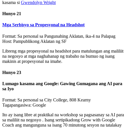
kasama si
Gwendolyn Wright
Hunyo 21
Mga Serbisyo sa Propesyonal na Headshot
Format: Sa personal sa Pangunahing Aklatan, ika-4 na Palapag
Host: Pampublikong Aklatan ng SF
Libreng mga propesyonal na headshot para matulungan ang maliliit
na negosyo at mga naghahanap ng trabaho na bumuo ng isang
makinis at propesyonal na imahe.
Hunyo 23
Lumago kasama ang Google: Gawing Gumagana ang AI para
sa Iyo
Format: Sa personal sa City College, 808 Kearny
Tagapangasiwa: Google
Ito ay isang libre at praktikal na workshop sa pagsasanay sa AI para
sa maliliit na negosyo . Isang sertipikadong Grow with Google
Coach ang mangunguna sa isang 70 minutong sesyon na tatalakay