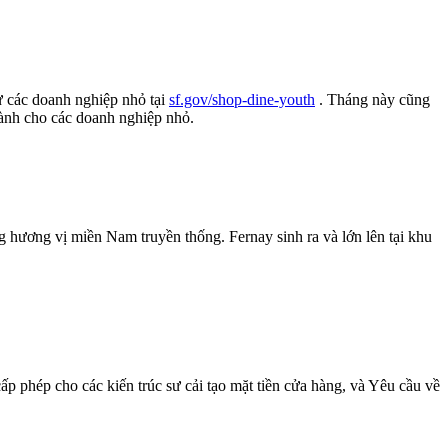
ừ các doanh nghiệp nhỏ tại
sf.gov/shop-dine-youth
. Tháng này cũng
dành cho các doanh nghiệp nhỏ.
ương vị miền Nam truyền thống. Fernay sinh ra và lớn lên tại khu
hép cho các kiến ​​trúc sư cải tạo mặt tiền cửa hàng, và Yêu cầu về