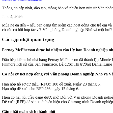
Thông tin cập nhật, đào tạo, thông báo và nhiều hơn nữa từ Văn ph
June 4, 2026
Mùa hè đã đến – nếu bạn đang tìm kiếm các hoạt động cho trẻ em và t
có các cơ hội hợp tác với Văn phòng Doanh nghiệp Nhỏ và một hướng 
Các cập nhật quan trọng
Fernay McPherson được bổ nhiệm vào Ủy ban Doanh nghiệp nh
Đầu bếp kiêm chủ nhà hàng Fernay McPherson đã thành lập Minnie B
Fillmore lịch sử của San Francisco. Bà được Thị trưởng Daniel Lur
Cơ hội ký kết hợp đồng với Văn phòng Doanh nghiệp Nhỏ và Vă
Hạn nộp hồ sơ dự thầu (RFQ): 100 đề xuất. Ngày 23 tháng 6.
Hạn nộp đề xuất cho RFP 236: ngày 15 tháng 6.
Hiện có hai gói thầu đang được mở. Đối với Văn phòng Doanh nghiệp 
Đề xuất (RFP) để sản xuất biển hiệu cho Chương trình Doanh nghiệp 
Cập nhật ngân sách thành phố