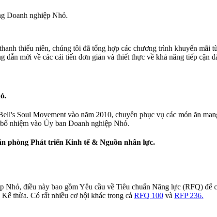
òng Doanh nghiệp Nhỏ.
hanh thiếu niên, chúng tôi đã tổng hợp các chương trình khuyến mãi t
dẫn mới về các cải tiến đơn giản và thiết thực về khả năng tiếp cận 
ỏ.
ell's Soul Movement vào năm 2010, chuyên phục vụ các món ăn mang h
ie bổ nhiệm vào Ủy ban Doanh nghiệp Nhỏ.
n phòng Phát triển Kinh tế & Nguồn nhân lực.
Nhỏ, điều này bao gồm Yêu cầu về Tiêu chuẩn Năng lực (RFQ) để cấp p
Kế thừa. Có rất nhiều cơ hội khác trong cả
RFQ 100
và
RFP 236.