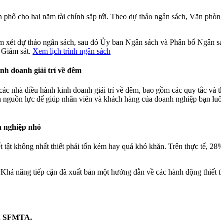
h phố cho hai năm tài chính sắp tới. Theo dự thảo ngân sách, Văn ph
 xét dự thảo ngân sách, sau đó Ủy ban Ngân sách và Phân bổ Ngân sác
g Giám sát.
Xem lịch trình ngân sách
nh doanh giải trí về đêm
ác nhà điều hành kinh doanh giải trí về đêm, bao gồm các quy tắc và th
 nguồn lực để giúp nhân viên và khách hàng của doanh nghiệp bạn lu
h nghiệp nhỏ
t tật không nhất thiết phải tốn kém hay quá khó khăn. Trên thực tế, 2
ả năng tiếp cận đã xuất bản một hướng dẫn về các hành động thiết t
của SFMTA.