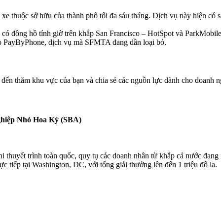
u xe thuộc sở hữu của thành phố tối đa sáu tháng. Dịch vụ này hiện có 
e có đồng hồ tính giờ trên khắp San Francisco – HotSpot và ParkMobil
 cho PayByPhone, dịch vụ mà SFMTA đang dần loại bỏ.
n thăm khu vực của bạn và chia sẻ các nguồn lực dành cho doanh ngh
ghiệp Nhỏ Hoa Kỳ (SBA)
thuyết trình toàn quốc, quy tụ các doanh nhân từ khắp cả nước đang 
c tiếp tại Washington, DC, với tổng giải thưởng lên đến 1 triệu đô la.