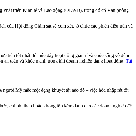
òng Phát triển Kinh tế và Lao động (OEWD), trong đó có Văn phòng
h của Hội đồng Giám sát sẽ xem xét, tổ chức các phiên điều trần và
ực tiễn tốt nhất để thúc đẩy hoạt động giải trí và cuộc sống về đêm
ôn an toàn và khỏe mạnh trong khi doanh nghiệp đang hoạt động.
Tải
8% người Mỹ mắc một dạng khuyết tật nào đó – việc hòa nhập rất tốt
hực, chi phí thấp hoặc không tốn kém dành cho các doanh nghiệp để