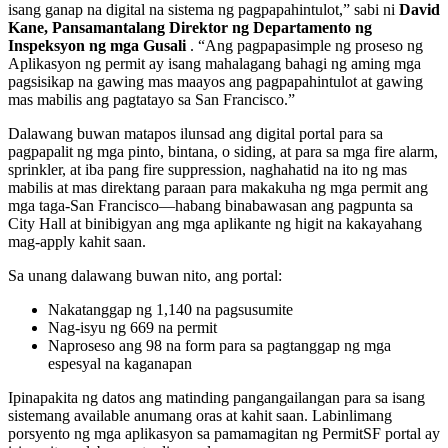
isang ganap na digital na sistema ng pagpapahintulot,” sabi ni
David
Kane, Pansamantalang Direktor ng Departamento ng
Inspeksyon ng mga Gusali
. “Ang pagpapasimple ng proseso ng
Aplikasyon ng permit ay isang mahalagang bahagi ng aming mga
pagsisikap na gawing mas maayos ang pagpapahintulot at gawing
mas mabilis ang pagtatayo sa San Francisco.”
Dalawang buwan matapos ilunsad ang digital portal para sa
pagpapalit ng mga pinto, bintana, o siding, at para sa mga fire alarm,
sprinkler, at iba pang fire suppression, naghahatid na ito ng mas
mabilis at mas direktang paraan para makakuha ng mga permit ang
mga taga-San Francisco—habang binabawasan ang pagpunta sa
City Hall at binibigyan ang mga aplikante ng higit na kakayahang
mag-apply kahit saan.
Sa unang dalawang buwan nito, ang portal:
Nakatanggap ng 1,140 na pagsusumite
Nag-isyu ng 669 na permit
Naproseso ang 98 na form para sa pagtanggap ng mga
espesyal na kaganapan
Ipinapakita ng datos ang matinding pangangailangan para sa isang
sistemang available anumang oras at kahit saan. Labinlimang
porsyento ng mga aplikasyon sa pamamagitan ng PermitSF portal ay