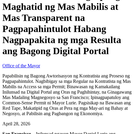
Maghatid ng Mas Mabilis at
Mas Transparent na
Pagpapahintulot Habang
Nagpapakita ng mga Resulta
ang Bagong Digital Portal
Office of the Mayor
Papabilisin ng Bagong Awtorisasyon ng Kontratista ang Proseso ng
Pagpapahintulot. Nagbibigay sa mga Regular na Kontratista ng Mas
Mabilis na Access sa mga Permit; Binawasan ng Kamakailang
Inilunsad na Digital Portal ang Oras ng Paghihintay, na Ginagawang
Mas Madaling Magnegosyo sa San Francisco; Ipinagpapatuloy ang
Common-Sense Permit ni Mayor Lurie. Pagsisikap na Bawasan ang
Red Tape, Makatipid ng Oras at Pera ng mga May-ari ng Bahay at
Negosyo, at Pabilisin ang Pagbangon ng Ekonomiya.
April 28, 2026
San Francisco
– Inilunsad ngayon Mayor Daniel Lurie ang