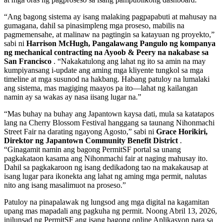
“Ang bagong sistema ay isang malaking pagpapabuti at mahusay na
gumagana, dahil sa pinasimpleng mga proseso, mabilis na
pagmemensahe, at malinaw na pagtingin sa katayuan ng proyekto,”
sabi ni
Harrison McHugh, Pangalawang Pangulo ng kompanya
ng mechanical contracting na Ayoob & Peery na nakabase sa
San Francisco
. “Nakakatulong ang lahat ng ito sa amin na may
kumpiyansang i-update ang aming mga kliyente tungkol sa mga
timeline at mga susunod na hakbang. Habang patuloy na lumalaki
ang sistema, mas magiging maayos pa ito—lahat ng kailangan
namin ay sa wakas ay nasa iisang lugar na.”
“Mas buhay na buhay ang Japantown kaysa dati, mula sa katatapos
lang na Cherry Blossom Festival hanggang sa taunang Nihonmachi
Street Fair na darating ngayong Agosto,” sabi ni
Grace Horikiri,
Direktor ng Japantown Community Benefit District
.
“Ginagamit namin ang bagong PermitSF portal sa unang
pagkakataon kasama ang Nihonmachi fair at naging mahusay ito.
Dahil sa pagkakaroon ng isang dedikadong tao na makakausap at
isang lugar para ikonekta ang lahat ng aming mga permit, nalutas
nito ang isang masalimuot na proseso.”
Patuloy na pinapalawak ng lungsod ang mga digital na kagamitan
upang mas mapadali ang pagkuha ng permit. Noong Abril 13, 2026,
inilunsad ng PermitSF ang isang bagong online Aplikasyon para sa