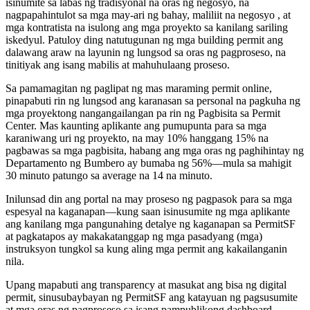
isinumite sa labas ng tradisyonal na oras ng negosyo, na
nagpapahintulot sa mga may-ari ng bahay, maliliit na negosyo , at
mga kontratista na isulong ang mga proyekto sa kanilang sariling
iskedyul. Patuloy ding natutugunan ng mga building permit ang
dalawang araw na layunin ng lungsod sa oras ng pagproseso, na
tinitiyak ang isang mabilis at mahuhulaang proseso.
Sa pamamagitan ng paglipat ng mas maraming permit online,
pinapabuti rin ng lungsod ang karanasan sa personal na pagkuha ng
mga proyektong nangangailangan pa rin ng Pagbisita sa Permit
Center. Mas kaunting aplikante ang pumupunta para sa mga
karaniwang uri ng proyekto, na may 10% hanggang 15% na
pagbawas sa mga pagbisita, habang ang mga oras ng paghihintay ng
Departamento ng Bumbero ay bumaba ng 56%—mula sa mahigit
30 minuto patungo sa average na 14 na minuto.
Inilunsad din ang portal na may proseso ng pagpasok para sa mga
espesyal na kaganapan—kung saan isinusumite ng mga aplikante
ang kanilang mga pangunahing detalye ng kaganapan sa PermitSF
at pagkatapos ay makakatanggap ng mga pasadyang (mga)
instruksyon tungkol sa kung aling mga permit ang kakailanganin
nila.
Upang mapabuti ang transparency at masukat ang bisa ng digital
permit, sinusubaybayan ng PermitSF ang katayuan ng pagsusumite
at mga oras ng pagproseso sa isang pampublikong dashboard.