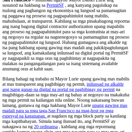
susunod na hakbang sa
PermitSF
, ang kanyang pagsisikap na
isulong ang pagbangon ng ekonomiya ng lungsod sa pamamagitan
ng paggawa ng proseso ng pagpapahintulot nang mabilis,
mahuhulaan, at transparent. Kabilang sa mga pinakabagong reporma
ang isang bagong digital contractor authorization upang mapabilis
ang proseso ng pagpapahintulot para sa mga kontratista at may-ari
ng negosyo na regular na nagnenegosyo sa pamamagitan ng proseso
ng pagpapahintulot ng lungsod. Habang gumagawa ang alkalde ng
isa pang hakbang upang gawing mas madali ang pakikipagtulungan
sa lungsod, ang kamakailang inilunsad na digital portal ng PermitSF
ay nagpapaikli sa mga oras ng paghihintay at nagpapakita ng
malakas na pangangailangan para sa isang sistemang available
anumang oras at kahit saan.
Bilang bahagi ng trabaho ni Mayor Lurie upang gawing mas mabilis
at mas transparent ang pagbibigay ng permit,
inilunsad ng alkalde
ang isang ganap na digital na portal ng pagbibigay ng permit
na
magbibigay-daan sa mga may-ari ng bahay at negosyo na makakuha
ng mga permit na kailangan nila online. Noong nakaraang buwan
lamang, gumawa ng mga hakbang Mayor Lurie
upang gawing mas
madali para sa mga taga-San Francisco na mag-host ng mga
espesyal na kaganapan.
at nagdaos ng mga block party sa kanilang
mga kapitbahayan. Simula nang ilunsad ito, ang PermitSF ay
nakagawa na ng
20 ordinansa
, kabilang ang mga repormang
sentido komun upang alisin ang mga pasanin para sa mga may-ari