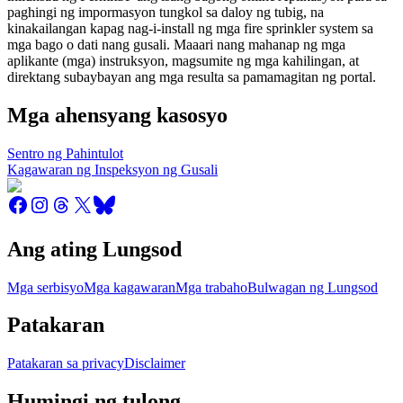
paghingi ng impormasyon tungkol sa daloy ng tubig, na
kinakailangan kapag nag-i-install ng mga fire sprinkler system sa
mga bago o dati nang gusali. Maaari nang mahanap ng mga
aplikante (mga) instruksyon, magsumite ng mga kahilingan, at
direktang subaybayan ang mga resulta sa pamamagitan ng portal.
Mga ahensyang kasosyo
Sentro ng Pahintulot
Kagawaran ng Inspeksyon ng Gusali
Ang ating Lungsod
Mga serbisyo
Mga kagawaran
Mga trabaho
Bulwagan ng Lungsod
Patakaran
Patakaran sa privacy
Disclaimer
Humingi ng tulong