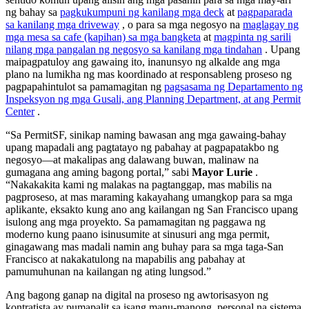
ng bahay sa
pagkukumpuni ng kanilang mga deck
at
pagpaparada
sa kanilang mga driveway
, o para sa mga negosyo na
maglagay ng
mga mesa sa cafe (kapihan) sa mga bangketa
at
magpinta ng sarili
nilang mga pangalan ng negosyo sa kanilang mga tindahan
. Upang
maipagpatuloy ang gawaing ito, inanunsyo ng alkalde ang mga
plano na lumikha ng mas koordinado at responsableng proseso ng
pagpapahintulot sa pamamagitan ng
pagsasama ng Departamento ng
Inspeksyon ng mga Gusali, ang Planning Department, at ang Permit
Center
.
“Sa PermitSF, sinikap naming bawasan ang mga gawaing-bahay
upang mapadali ang pagtatayo ng pabahay at pagpapatakbo ng
negosyo—at makalipas ang dalawang buwan, malinaw na
gumagana ang aming bagong portal,” sabi
Mayor Lurie
.
“Nakakakita kami ng malakas na pagtanggap, mas mabilis na
pagproseso, at mas maraming kakayahang umangkop para sa mga
aplikante, eksakto kung ano ang kailangan ng San Francisco upang
isulong ang mga proyekto. Sa pamamagitan ng paggawa ng
moderno kung paano isinusumite at sinusuri ang mga permit,
ginagawang mas madali namin ang buhay para sa mga taga-San
Francisco at nakakatulong na mapabilis ang pabahay at
pamumuhunan na kailangan ng ating lungsod.”
Ang bagong ganap na digital na proseso ng awtorisasyon ng
kontratista ay pumapalit sa isang manu-manong, personal na sistema