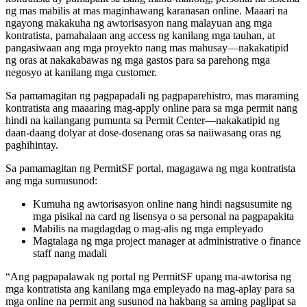
ng mas mabilis at mas maginhawang karanasan online. Maaari na
ngayong makakuha ng awtorisasyon nang malayuan ang mga
kontratista, pamahalaan ang access ng kanilang mga tauhan, at
pangasiwaan ang mga proyekto nang mas mahusay—nakakatipid
ng oras at nakakabawas ng mga gastos para sa parehong mga
negosyo at kanilang mga customer.
Sa pamamagitan ng pagpapadali ng pagpaparehistro, mas maraming
kontratista ang maaaring mag-apply online para sa mga permit nang
hindi na kailangang pumunta sa Permit Center—nakakatipid ng
daan-daang dolyar at dose-dosenang oras sa naiiwasang oras ng
paghihintay.
Sa pamamagitan ng PermitSF portal, magagawa ng mga kontratista
ang mga sumusunod:
Kumuha ng awtorisasyon online nang hindi nagsusumite ng
mga pisikal na card ng lisensya o sa personal na pagpapakita
Mabilis na magdagdag o mag-alis ng mga empleyado
Magtalaga ng mga project manager at administrative o finance
staff nang madali
“Ang pagpapalawak ng portal ng PermitSF upang ma-awtorisa ng
mga kontratista ang kanilang mga empleyado na mag-aplay para sa
mga online na permit ang susunod na hakbang sa aming paglipat sa