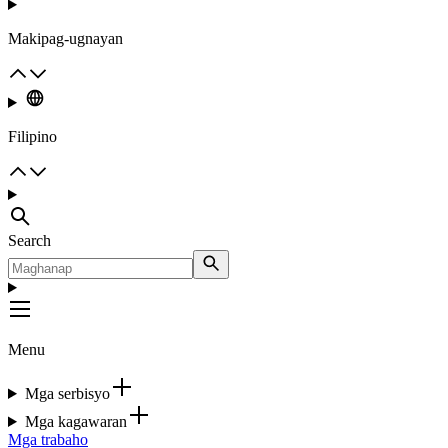
Makipag-ugnayan
Filipino
Search
Menu
Mga serbisyo
Mga kagawaran
Mga trabaho