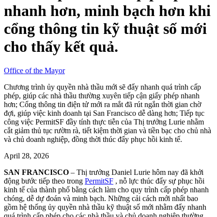
nhanh hơn, minh bạch hơn khi
cổng thông tin kỹ thuật số mới
cho thấy kết quả.
Office of the Mayor
Chương trình ủy quyền nhà thầu mới sẽ đẩy nhanh quá trình cấp
phép, giúp các nhà thầu thường xuyên tiếp cận giấy phép nhanh
hơn; Cổng thông tin điện tử mới ra mắt đã rút ngắn thời gian chờ
đợi, giúp việc kinh doanh tại San Francisco dễ dàng hơn; Tiếp tục
công việc PermitSF đầy tính thực tiễn của Thị trưởng Lurie nhằm
cắt giảm thủ tục rườm rà, tiết kiệm thời gian và tiền bạc cho chủ nhà
và chủ doanh nghiệp, đồng thời thúc đẩy phục hồi kinh tế.
April 28, 2026
SAN FRANCISCO
– Thị trưởng Daniel Lurie hôm nay đã khởi
động bước tiếp theo trong
PermitSF
, nỗ lực thúc đẩy sự phục hồi
kinh tế của thành phố bằng cách làm cho quy trình cấp phép nhanh
chóng, dễ dự đoán và minh bạch. Những cải cách mới nhất bao
gồm hệ thống ủy quyền nhà thầu kỹ thuật số mới nhằm đẩy nhanh
quá trình cấp phép cho các nhà thầu và chủ doanh nghiệp thường