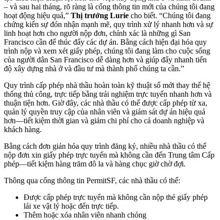
– và sau hai tháng, rõ ràng là cổng thông tin mới của chúng tôi đang
hoạt động hiệu quả,”
Thị trưởng Lurie
cho biết. “Chúng tôi đang
chứng kiến ​​sự đón nhận mạnh mẽ, quy trình xử lý nhanh hơn và sự
linh hoạt hơn cho người nộp đơn, chính xác là những gì San
Francisco cần để thúc đẩy các dự án. Bằng cách hiện đại hóa quy
trình nộp và xem xét giấy phép, chúng tôi đang làm cho cuộc sống
của người dân San Francisco dễ dàng hơn và giúp đẩy nhanh tiến
độ xây dựng nhà ở và đầu tư mà thành phố chúng ta cần.”
Quy trình cấp phép nhà thầu hoàn toàn kỹ thuật số mới thay thế hệ
thống thủ công, trực tiếp bằng trải nghiệm trực tuyến nhanh hơn và
thuận tiện hơn. Giờ đây, các nhà thầu có thể được cấp phép từ xa,
quản lý quyền truy cập của nhân viên và giám sát dự án hiệu quả
hơn—tiết kiệm thời gian và giảm chi phí cho cả doanh nghiệp và
khách hàng.
Bằng cách đơn giản hóa quy trình đăng ký, nhiều nhà thầu có thể
nộp đơn xin giấy phép trực tuyến mà không cần đến Trung tâm Cấp
phép—tiết kiệm hàng trăm đô la và hàng chục giờ chờ đợi.
Thông qua cổng thông tin PermitSF, các nhà thầu có thể:
Được cấp phép trực tuyến mà không cần nộp thẻ giấy phép
lái xe vật lý hoặc đến trực tiếp.
Thêm hoặc xóa nhân viên nhanh chóng