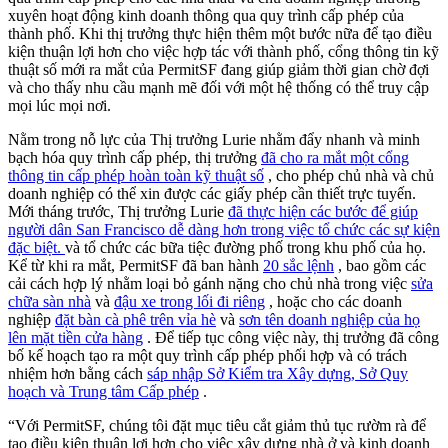
xuyên hoạt động kinh doanh thông qua quy trình cấp phép của
thành phố. Khi thị trưởng thực hiện thêm một bước nữa để tạo điều
kiện thuận lợi hơn cho việc hợp tác với thành phố, cổng thông tin kỹ
thuật số mới ra mắt của PermitSF đang giúp giảm thời gian chờ đợi
và cho thấy nhu cầu mạnh mẽ đối với một hệ thống có thể truy cập
mọi lúc mọi nơi.
Nằm trong nỗ lực của Thị trưởng Lurie nhằm đẩy nhanh và minh
bạch hóa quy trình cấp phép, thị trưởng
đã cho ra mắt một cổng
thông tin cấp phép hoàn toàn kỹ thuật số
, cho phép chủ nhà và chủ
doanh nghiệp có thể xin được các giấy phép cần thiết trực tuyến.
Mới tháng trước, Thị trưởng Lurie
đã thực hiện các bước để giúp
người dân San Francisco dễ dàng hơn trong việc tổ chức các sự kiện
đặc biệt.
và tổ chức các bữa tiệc đường phố trong khu phố của họ.
Kể từ khi ra mắt, PermitSF đã ban hành
20 sắc lệnh
, bao gồm các
cải cách hợp lý nhằm loại bỏ gánh nặng cho chủ nhà trong việc
sửa
chữa sàn nhà
và
đậu xe trong lối đi riêng
, hoặc cho các doanh
nghiệp
đặt bàn cà phê trên vỉa hè
và
sơn tên doanh nghiệp của họ
lên mặt tiền cửa hàng
. Để tiếp tục công việc này, thị trưởng đã công
bố kế hoạch tạo ra một quy trình cấp phép phối hợp và có trách
nhiệm hơn bằng cách
sáp nhập Sở Kiểm tra Xây dựng, Sở Quy
hoạch và Trung tâm Cấp phép
.
“Với PermitSF, chúng tôi đặt mục tiêu cắt giảm thủ tục rườm rà để
tạo điều kiện thuận lợi hơn cho việc xây dựng nhà ở và kinh doanh