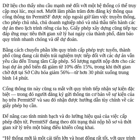
Dữ liệu cho thấy nhu cầu mạnh mẽ đối với một hệ thống có thể truy
cập mọi lúc, mọi nơi. Mười lăm phần trăm đơn đăng ký thông qua
cổng thông tin PermitSF được nộp ngoài giờ làm việc truyền thống,
cho phép chủ nhà, chủ doanh nghiệp nhỏ và nhà thầu tiến hành các
dự án theo lịch trình riêng của họ. Giấy phép xây dựng cũng tiếp tục
đáp ứng mục tiêu thời gian xử lý hai ngày của thành phố, đảm bảo
quy trình nhanh chóng và dễ dự đoán.
Bằng cách chuyển phần lớn quy trình cấp phép trực tuyến, thành
phố cũng đang cải thiện trải nghiệm trực tiếp đối với các dự án vẫn
yêu cầu đến Trung tâm Cấp phép. Số lượng người nộp đơn cho các
loại dự án phổ biến đã giảm từ 10% đến 15%, trong khi thời gian
chờ đợi tại Sở Cứu hỏa giảm 56%—từ hơn 30 phút xuống trung
bình 14 phút.
Cổng thông tin này cũng ra mắt với quy trình tiếp nhận sự kiện đặc
biệt — trong đó người đăng ký gửi thông tin cơ bản về sự kiện của
họ trên PermitSF và sau đó nhận được hướng dẫn tùy chỉnh về các
giấy phép họ cần.
Để nâng cao tính minh bạch và đo lường hiệu quả của việc cấp
phép điện tử, PermitSF đang theo dõi trạng thái nộp hồ sơ và thời
gian xử lý trên một bảng điều khiển công khai.
“Hệ thống mới là một cải tiến lớn và hoạt động rất tốt, với quy trình