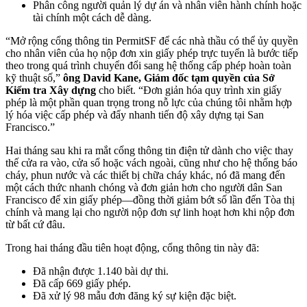
Phân công người quản lý dự án và nhân viên hành chính hoặc
tài chính một cách dễ dàng.
“Mở rộng cổng thông tin PermitSF để các nhà thầu có thể ủy quyền
cho nhân viên của họ nộp đơn xin giấy phép trực tuyến là bước tiếp
theo trong quá trình chuyển đổi sang hệ thống cấp phép hoàn toàn
kỹ thuật số,”
ông David Kane, Giám đốc tạm quyền của Sở
Kiểm tra Xây dựng
cho biết. “Đơn giản hóa quy trình xin giấy
phép là một phần quan trọng trong nỗ lực của chúng tôi nhằm hợp
lý hóa việc cấp phép và đẩy nhanh tiến độ xây dựng tại San
Francisco.”
Hai tháng sau khi ra mắt cổng thông tin điện tử dành cho việc thay
thế cửa ra vào, cửa sổ hoặc vách ngoài, cũng như cho hệ thống báo
cháy, phun nước và các thiết bị chữa cháy khác, nó đã mang đến
một cách thức nhanh chóng và đơn giản hơn cho người dân San
Francisco để xin giấy phép—đồng thời giảm bớt số lần đến Tòa thị
chính và mang lại cho người nộp đơn sự linh hoạt hơn khi nộp đơn
từ bất cứ đâu.
Trong hai tháng đầu tiên hoạt động, cổng thông tin này đã:
Đã nhận được 1.140 bài dự thi.
Đã cấp 669 giấy phép.
Đã xử lý 98 mẫu đơn đăng ký sự kiện đặc biệt.