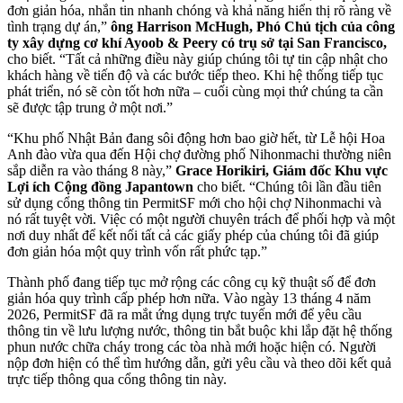
đơn giản hóa, nhắn tin nhanh chóng và khả năng hiển thị rõ ràng về
tình trạng dự án,”
ông Harrison McHugh, Phó Chủ tịch của công
ty xây dựng cơ khí Ayoob & Peery có trụ sở tại San Francisco,
cho biết. “Tất cả những điều này giúp chúng tôi tự tin cập nhật cho
khách hàng về tiến độ và các bước tiếp theo. Khi hệ thống tiếp tục
phát triển, nó sẽ còn tốt hơn nữa – cuối cùng mọi thứ chúng ta cần
sẽ được tập trung ở một nơi.”
“Khu phố Nhật Bản đang sôi động hơn bao giờ hết, từ Lễ hội Hoa
Anh đào vừa qua đến Hội chợ đường phố Nihonmachi thường niên
sắp diễn ra vào tháng 8 này,”
Grace Horikiri, Giám đốc Khu vực
Lợi ích Cộng đồng Japantown
cho biết. “Chúng tôi lần đầu tiên
sử dụng cổng thông tin PermitSF mới cho hội chợ Nihonmachi và
nó rất tuyệt vời. Việc có một người chuyên trách để phối hợp và một
nơi duy nhất để kết nối tất cả các giấy phép của chúng tôi đã giúp
đơn giản hóa một quy trình vốn rất phức tạp.”
Thành phố đang tiếp tục mở rộng các công cụ kỹ thuật số để đơn
giản hóa quy trình cấp phép hơn nữa. Vào ngày 13 tháng 4 năm
2026, PermitSF đã ra mắt ứng dụng trực tuyến mới để yêu cầu
thông tin về lưu lượng nước, thông tin bắt buộc khi lắp đặt hệ thống
phun nước chữa cháy trong các tòa nhà mới hoặc hiện có. Người
nộp đơn hiện có thể tìm hướng dẫn, gửi yêu cầu và theo dõi kết quả
trực tiếp thông qua cổng thông tin này.