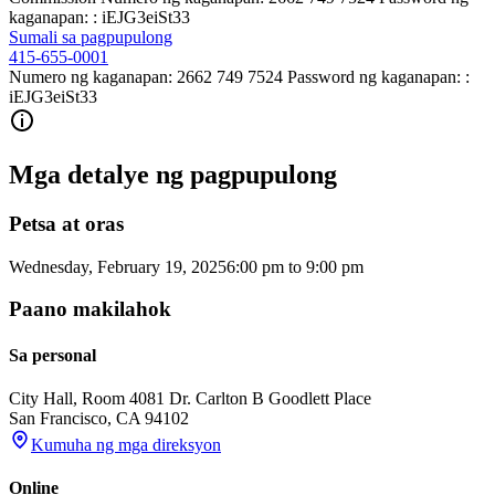
kaganapan: : iEJG3eiSt33
Sumali sa pagpupulong
415-655-0001
Numero ng kaganapan: 2662 749 7524 Password ng kaganapan: :
iEJG3eiSt33
Mga detalye ng pagpupulong
Petsa at oras
Wednesday, February 19, 2025
6:00 pm
to
9:00 pm
Paano makilahok
Sa personal
City Hall, Room 408
1 Dr. Carlton B Goodlett Place
San Francisco
,
CA
94102
Kumuha ng mga direksyon
Online