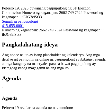
Pebrero 19, 2025 buwanang pagpupulong ng SF Election
Commission Numero ng kaganapan: 2662 749 7524 Password ng
kaganapan: : iEJG3eiSt33
Sumali sa pagpupulong
415-655-0001
Numero ng kaganapan: 2662 749 7524 Password ng kaganapan: :
iEJG3eiSt33
Pangkalahatang-ideya
Ang notice na ito ay isang placeholder ng kalendaryo. Ang mga
detalye ng pag-log in sa online na pagpupulong ay ibibigay; agenda
at mga kaugnay na materyales para sa bawat pagpupulong ay
idaragdag kapag magagamit na ang mga ito.
Agenda
1
Agenda
Pebrero 19 regular na agenda ng pagpupulong