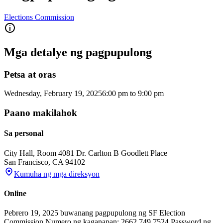
Elections Commission
Mga detalye ng pagpupulong
Petsa at oras
Wednesday, February 19, 2025
6:00 pm
to
9:00 pm
Paano makilahok
Sa personal
City Hall, Room 408
1 Dr. Carlton B Goodlett Place
San Francisco
,
CA
94102
Kumuha ng mga direksyon
Online
Pebrero 19, 2025 buwanang pagpupulong ng SF Election
Commission Numero ng kaganapan: 2662 749 7524 Password ng