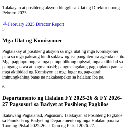
Talakayan at posibleng aksyon hinggil sa Ulat ng Direktor noong
Pebrero 2025.
February 2025 Director Report
5
Mga Ulat ng Komisyoner
Pagtalakay at posibleng aksyon sa mga ulat ng mga Komisyoner
para sa mga paksang hindi saklaw ng isa pang item sa agenda na ito:
Mga pagpupulong sa mga pampublikong opisyal; mga aktibidad sa
pangangasiwa at pagmamasid; pangmatagalang pagpaplano para sa
mga aktibidad ng Komisyon at mga lugar ng pag-aaral;
iminungkahing batas na nakakaapekto sa halalan; iba pa.
6
Departamento ng Halalan FY 2025-26 & FY 2026-
27 Pagsusuri sa Badyet at Posibleng Pagkilos
Ikalawang Paglalahad, Pagsusuri, Talakayan at Posibleng Pagkilos
sa Panukala ng Badyet ng Departamento ng mga Halalan para sa
Taon ng Piskal 2025-26 at Taon ng Piskal 2026-27.