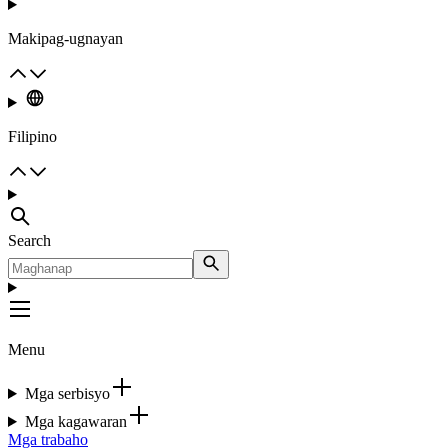
Makipag-ugnayan
Filipino
Search
Menu
Mga serbisyo
Mga kagawaran
Mga trabaho