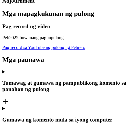
Adjournment
Mga mapagkukunan ng pulong
Pag-record ng video
Peb2025 buwanang pagpupulong
Pag-record sa YouTube ng pulong ng Pebrero
Mga paunawa
Tumawag at gumawa ng pampublikong komento sa
panahon ng pulong
Gumawa ng komento mula sa iyong computer