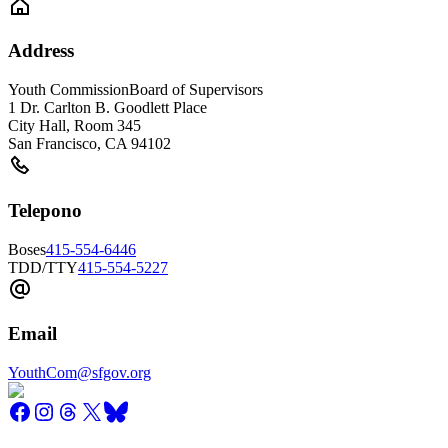
Address
Youth Commission
Board of Supervisors
1 Dr. Carlton B. Goodlett Place
City Hall, Room 345
San Francisco
,
CA
94102
Telepono
Boses
415-554-6446
TDD/TTY
415-554-5227
Email
YouthCom@sfgov.org