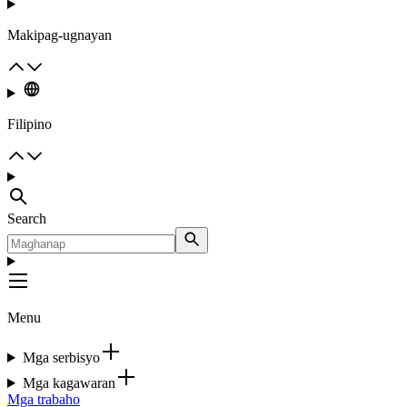
Makipag-ugnayan
Filipino
Search
Menu
Mga serbisyo
Mga kagawaran
Mga trabaho