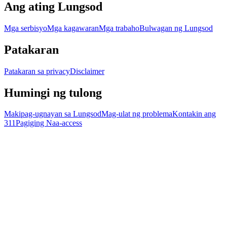
Ang ating Lungsod
Mga serbisyo
Mga kagawaran
Mga trabaho
Bulwagan ng Lungsod
Patakaran
Patakaran sa privacy
Disclaimer
Humingi ng tulong
Makipag-ugnayan sa Lungsod
Mag-ulat ng problema
Kontakin ang
311
Pagiging Naa-access