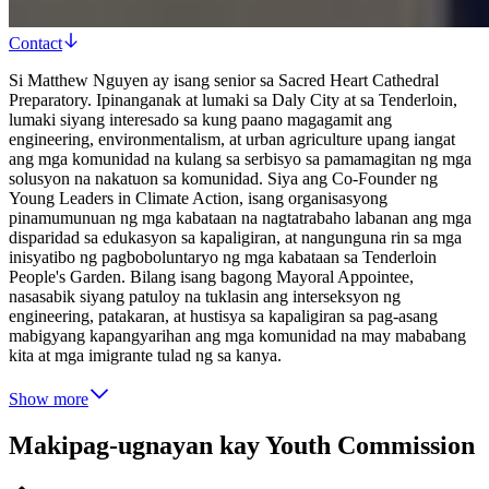
Contact
Si Matthew Nguyen ay isang senior sa Sacred Heart Cathedral
Preparatory. Ipinanganak at lumaki sa Daly City at sa Tenderloin,
lumaki siyang interesado sa kung paano magagamit ang
engineering, environmentalism, at urban agriculture upang iangat
ang mga komunidad na kulang sa serbisyo sa pamamagitan ng mga
solusyon na nakatuon sa komunidad. Siya ang Co-Founder ng
Young Leaders in Climate Action, isang organisasyong
pinamumunuan ng mga kabataan na nagtatrabaho labanan ang mga
disparidad sa edukasyon sa kapaligiran, at nangunguna rin sa mga
inisyatibo ng pagboboluntaryo ng mga kabataan sa Tenderloin
People's Garden. Bilang isang bagong Mayoral Appointee,
nasasabik siyang patuloy na tuklasin ang interseksyon ng
engineering, patakaran, at hustisya sa kapaligiran sa pag-asang
mabigyang kapangyarihan ang mga komunidad na may mababang
kita at mga imigrante tulad ng sa kanya.
Show more
Makipag-ugnayan kay Youth Commission