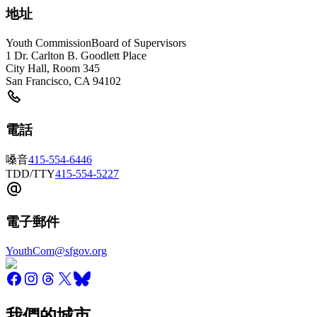
地址
Youth Commission
Board of Supervisors
1 Dr. Carlton B. Goodlett Place
City Hall, Room 345
San Francisco
,
CA
94102
電話
嗓音
415-554-6446
TDD/TTY
415-554-5227
電子郵件
YouthCom@sfgov.org
我們的城市