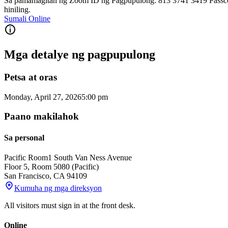
Sa pamamagitan ng Zoom ID ng Pagpupulong: 813 3741 3419 Passcode
hiniling.
Sumali Online
Mga detalye ng pagpupulong
Petsa at oras
Monday, April 27, 2026
5:00 pm
Paano makilahok
Sa personal
Pacific Room
1 South Van Ness Avenue
Floor 5, Room 5080 (Pacific)
San Francisco
,
CA
94109
Kumuha ng mga direksyon
All visitors must sign in at the front desk.
Online