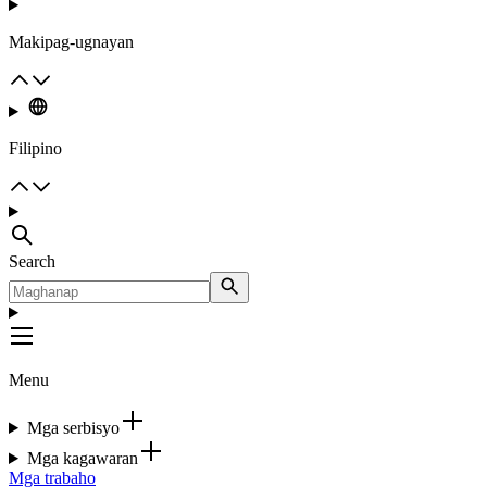
Makipag-ugnayan
Filipino
Search
Menu
Mga serbisyo
Mga kagawaran
Mga trabaho