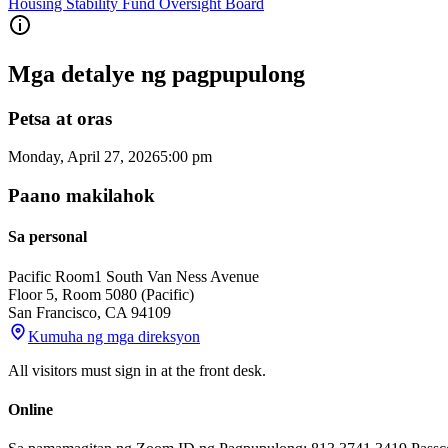
Housing Stability Fund Oversight Board
Mga detalye ng pagpupulong
Petsa at oras
Monday, April 27, 2026
5:00 pm
Paano makilahok
Sa personal
Pacific Room
1 South Van Ness Avenue
Floor 5, Room 5080 (Pacific)
San Francisco
,
CA
94109
Kumuha ng mga direksyon
All visitors must sign in at the front desk.
Online