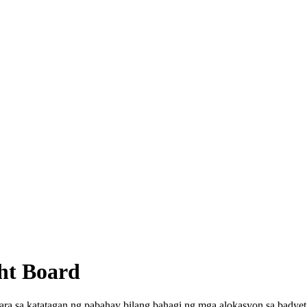
ht Board
ra sa katatagan ng pabahay bilang bahagi ng mga alokasyon sa badye