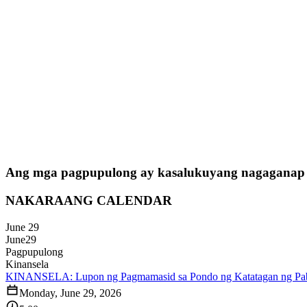
Ang mga pagpupulong ay kasalukuyang nagaganap on
NAKARAANG CALENDAR
June 29
June
29
Pagpupulong
Kinansela
KINANSELA: Lupon ng Pagmamasid sa Pondo ng Katatagan ng Pab
Monday, June 29, 2026