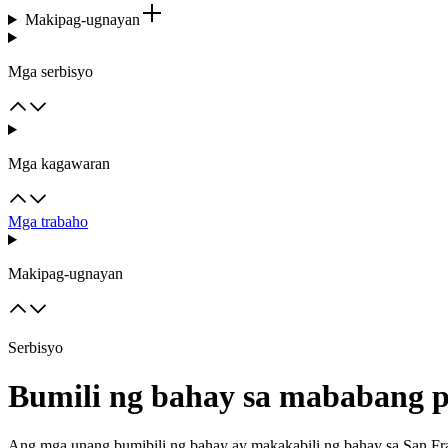
Makipag-ugnayan
Mga serbisyo
Mga kagawaran
Mga trabaho
Makipag-ugnayan
Serbisyo
Bumili ng bahay sa mababang p
Ang mga unang bumibili ng bahay ay makakabili ng bahay sa San Fr