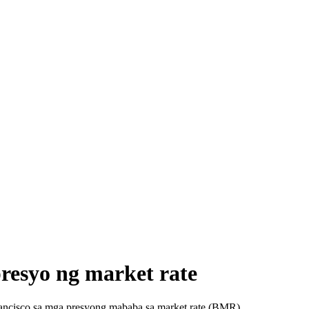
resyo ng market rate
ancisco sa mga presyong mababa sa market rate (BMR).