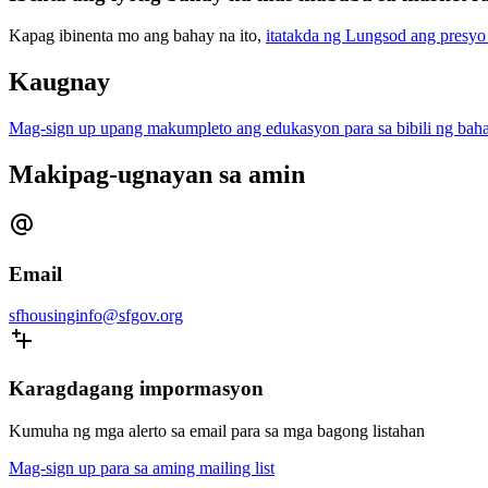
Kapag ibinenta mo ang bahay na ito,
itatakda ng Lungsod ang presyo
Kaugnay
Mag-sign up upang makumpleto ang edukasyon para sa bibili ng bah
Makipag-ugnayan sa amin
Email
sfhousinginfo@sfgov.org
Karagdagang impormasyon
Kumuha ng mga alerto sa email para sa mga bagong listahan
Mag-sign up para sa aming mailing list