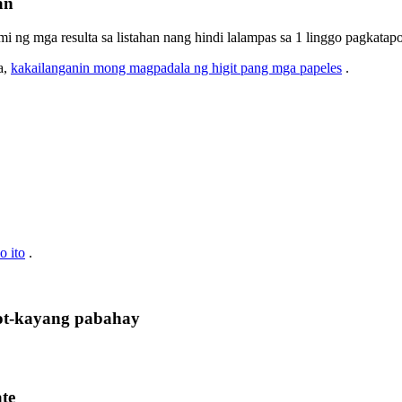
an
i ng mga resulta sa listahan nang hindi lalampas sa 1 linggo pagkatapos
a,
kakailanganin mong magpadala ng higit pang mga papeles
.
 ito
.
ot-kayang pabahay
te