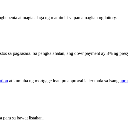
agbebenta at magtatalaga ng mamimili sa pamamagitan ng lottery.
stos sa pagsasara. Sa pangkalahatan, ang downpayment ay 3% ng presy
tion
at kumuha ng mortgage loan preapproval letter mula sa isang
apru
 para sa bawat listahan.