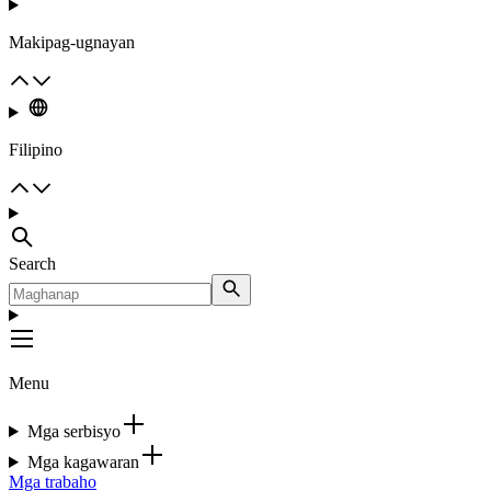
Makipag-ugnayan
Filipino
Search
Menu
Mga serbisyo
Mga kagawaran
Mga trabaho