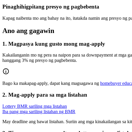
Pinaghihigpitang presyo ng pagbebenta
Kapag naibenta mo ang bahay na ito, itatakda namin ang presyo ng p
Ano ang gagawin
1. Magpasya kung gusto mong mag-apply
Kakailanganin mo ng pera na naipon para sa downpayment at mga ga
hanggang 3% ng presyo ng pagbebenta.
Bago ka makapag-apply, dapat kang magsagawa ng
homebuyer educa
2. Mag-apply para sa mga listahan
Lottery BMR sariling mga listahan
Iba pang mga sariling listahan ng BMR
May deadline ang bawat listahan. Suriin ang mga kinakailangan sa kita