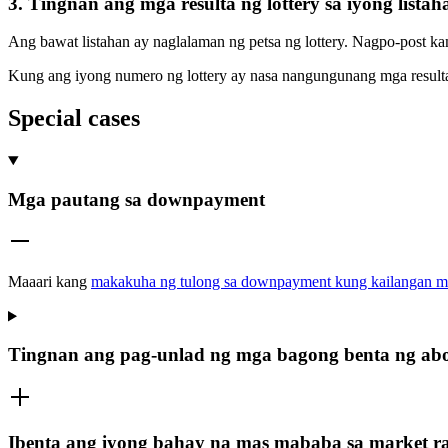
3. Tingnan ang mga resulta ng lottery sa iyong listah
Ang bawat listahan ay naglalaman ng petsa ng lottery. Nagpo-post kam
Kung ang iyong numero ng lottery ay nasa nangungunang mga result
Special cases
Mga pautang sa downpayment
Maaari kang
makakuha ng tulong sa downpayment kung kailangan mo
Tingnan ang pag-unlad ng mga bagong benta ng ab
Ibenta ang iyong bahay na mas mababa sa market ra