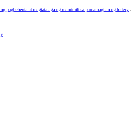
 ng pagbebenta at magtatalaga ng mamimili sa pamamagitan ng lottery
ay