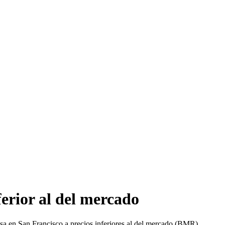
erior al del mercado
a en San Francisco a precios inferiores al del mercado (BMR).