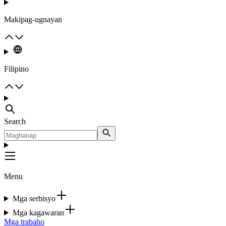
Makipag-ugnayan
Filipino
Search
Menu
Mga serbisyo
Mga kagawaran
Mga trabaho