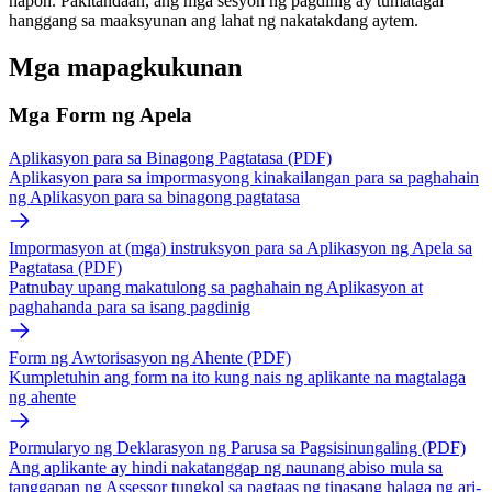
hapon. Pakitandaan, ang mga sesyon ng pagdinig ay tumatagal
hanggang sa maaksyunan ang lahat ng nakatakdang aytem.
Mga mapagkukunan
Mga Form ng Apela
Aplikasyon para sa Binagong Pagtatasa (PDF)
Aplikasyon para sa impormasyong kinakailangan para sa paghahain
ng Aplikasyon para sa binagong pagtatasa
Impormasyon at (mga) instruksyon para sa Aplikasyon ng Apela sa
Pagtatasa (PDF)
Patnubay upang makatulong sa paghahain ng Aplikasyon at
paghahanda para sa isang pagdinig
Form ng Awtorisasyon ng Ahente (PDF)
Kumpletuhin ang form na ito kung nais ng aplikante na magtalaga
ng ahente
Pormularyo ng Deklarasyon ng Parusa sa Pagsisinungaling (PDF)
Ang aplikante ay hindi nakatanggap ng naunang abiso mula sa
tanggapan ng Assessor tungkol sa pagtaas ng tinasang halaga ng ari-