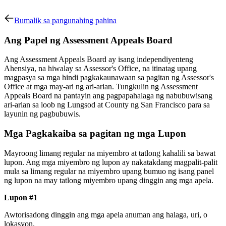
Bumalik sa pangunahing pahina
Ang Papel ng Assessment Appeals Board
Ang Assessment Appeals Board ay isang independiyenteng
Ahensiya, na hiwalay sa Assessor's Office, na itinatag upang
magpasya sa mga hindi pagkakaunawaan sa pagitan ng Assessor's
Office at mga may-ari ng ari-arian. Tungkulin ng Assessment
Appeals Board na pantayin ang pagpapahalaga ng nabubuwisang
ari-arian sa loob ng Lungsod at County ng San Francisco para sa
layunin ng pagbubuwis.
Mga Pagkakaiba sa pagitan ng mga Lupon
Mayroong limang regular na miyembro at tatlong kahalili sa bawat
lupon. Ang mga miyembro ng lupon ay nakatakdang magpalit-palit
mula sa limang regular na miyembro upang bumuo ng isang panel
ng lupon na may tatlong miyembro upang dinggin ang mga apela.
Lupon #1
Awtorisadong dinggin ang mga apela anuman ang halaga, uri, o
lokasyon.