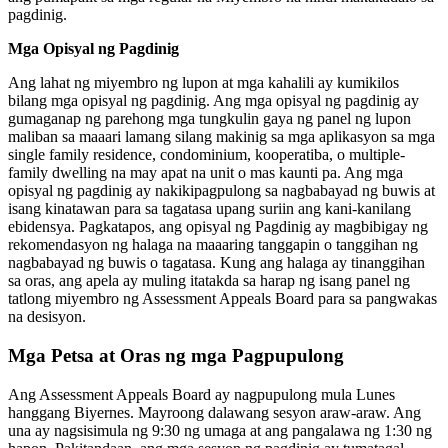
pagdinig.
Mga Opisyal ng Pagdinig
Ang lahat ng miyembro ng lupon at mga kahalili ay kumikilos
bilang mga opisyal ng pagdinig. Ang mga opisyal ng pagdinig ay
gumaganap ng parehong mga tungkulin gaya ng panel ng lupon
maliban sa maaari lamang silang makinig sa mga aplikasyon sa mga
single family residence, condominium, kooperatiba, o multiple-
family dwelling na may apat na unit o mas kaunti pa. Ang mga
opisyal ng pagdinig ay nakikipagpulong sa nagbabayad ng buwis at
isang kinatawan para sa tagatasa upang suriin ang kani-kanilang
ebidensya. Pagkatapos, ang opisyal ng Pagdinig ay magbibigay ng
rekomendasyon ng halaga na maaaring tanggapin o tanggihan ng
nagbabayad ng buwis o tagatasa. Kung ang halaga ay tinanggihan
sa oras, ang apela ay muling itatakda sa harap ng isang panel ng
tatlong miyembro ng Assessment Appeals Board para sa pangwakas
na desisyon.
Mga Petsa at Oras ng mga Pagpupulong
Ang Assessment Appeals Board ay nagpupulong mula Lunes
hanggang Biyernes. Mayroong dalawang sesyon araw-araw. Ang
una ay nagsisimula ng 9:30 ng umaga at ang pangalawa ng 1:30 ng