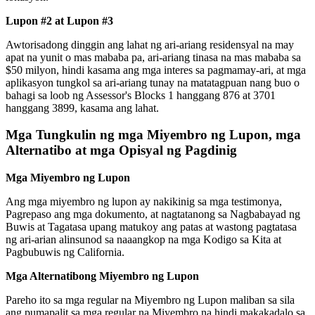
Lupon #2 at Lupon #3
Awtorisadong dinggin ang lahat ng ari-ariang residensyal na may
apat na yunit o mas mababa pa, ari-ariang tinasa na mas mababa sa
$50 milyon, hindi kasama ang mga interes sa pagmamay-ari, at mga
aplikasyon tungkol sa ari-ariang tunay na matatagpuan nang buo o
bahagi sa loob ng Assessor's Blocks 1 hanggang 876 at 3701
hanggang 3899, kasama ang lahat.
Mga Tungkulin ng mga Miyembro ng Lupon, mga
Alternatibo at mga Opisyal ng Pagdinig
Mga Miyembro ng Lupon
Ang mga miyembro ng lupon ay nakikinig sa mga testimonya,
Pagrepaso ang mga dokumento, at nagtatanong sa Nagbabayad ng
Buwis at Tagatasa upang matukoy ang patas at wastong pagtatasa
ng ari-arian alinsunod sa naaangkop na mga Kodigo sa Kita at
Pagbubuwis ng California.
Mga Alternatibong Miyembro ng Lupon
Pareho ito sa mga regular na Miyembro ng Lupon maliban sa sila
ang pumapalit sa mga regular na Miyembro na hindi makakadalo sa