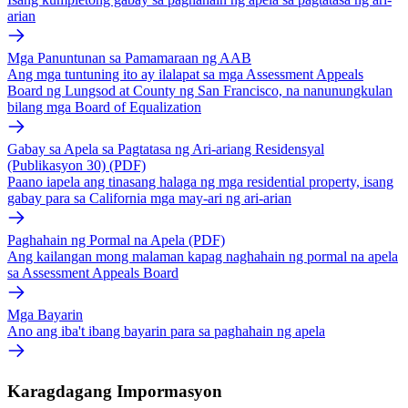
arian
Mga Panuntunan sa Pamamaraan ng AAB
Ang mga tuntuning ito ay ilalapat sa mga Assessment Appeals
Board ng Lungsod at County ng San Francisco, na nanunungkulan
bilang mga Board of Equalization
Gabay sa Apela sa Pagtatasa ng Ari-ariang Residensyal
(Publikasyon 30) (PDF)
Paano iapela ang tinasang halaga ng mga residential property, isang
gabay para sa California mga may-ari ng ari-arian
Paghahain ng Pormal na Apela (PDF)
Ang kailangan mong malaman kapag naghahain ng pormal na apela
sa Assessment Appeals Board
Mga Bayarin
Ano ang iba't ibang bayarin para sa paghahain ng apela
Karagdagang Impormasyon