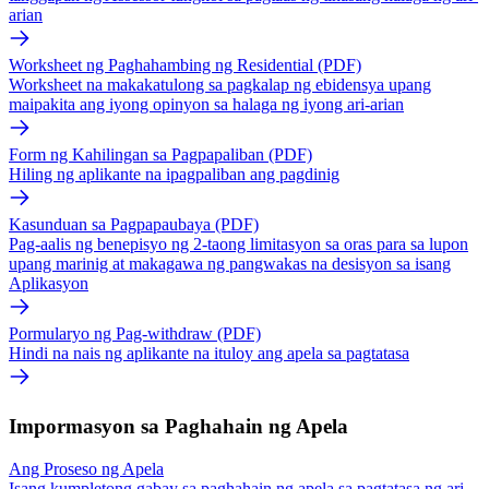
arian
Worksheet ng Paghahambing ng Residential (PDF)
Worksheet na makakatulong sa pagkalap ng ebidensya upang
maipakita ang iyong opinyon sa halaga ng iyong ari-arian
Form ng Kahilingan sa Pagpapaliban (PDF)
Hiling ng aplikante na ipagpaliban ang pagdinig
Kasunduan sa Pagpapaubaya (PDF)
Pag-aalis ng benepisyo ng 2-taong limitasyon sa oras para sa lupon
upang marinig at makagawa ng pangwakas na desisyon sa isang
Aplikasyon
Pormularyo ng Pag-withdraw (PDF)
Hindi na nais ng aplikante na ituloy ang apela sa pagtatasa
Impormasyon sa Paghahain ng Apela
Ang Proseso ng Apela
Isang kumpletong gabay sa paghahain ng apela sa pagtatasa ng ari-