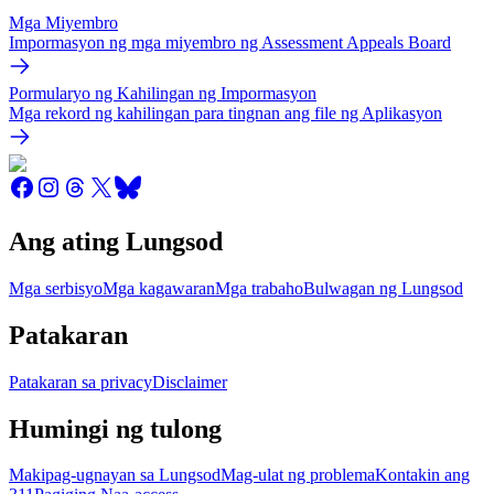
Mga Miyembro
Impormasyon ng mga miyembro ng Assessment Appeals Board
Pormularyo ng Kahilingan ng Impormasyon
Mga rekord ng kahilingan para tingnan ang file ng Aplikasyon
Ang ating Lungsod
Mga serbisyo
Mga kagawaran
Mga trabaho
Bulwagan ng Lungsod
Patakaran
Patakaran sa privacy
Disclaimer
Humingi ng tulong
Makipag-ugnayan sa Lungsod
Mag-ulat ng problema
Kontakin ang