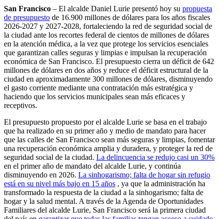
San Francisco
– El alcalde Daniel Lurie presentó hoy su
propuesta
de presupuesto
de 16.900 millones de dólares para los años fiscales
2026-2027 y 2027-2028, fortaleciendo la red de seguridad social de
la ciudad ante los recortes federal de cientos de millones de dólares
en la atención médica, a la vez que protege los servicios esenciales
que garantizan calles seguras y limpias e impulsan la recuperación
económica de San Francisco. El presupuesto cierra un déficit de 642
millones de dólares en dos años y reduce el déficit estructural de la
ciudad en aproximadamente 300 millones de dólares, disminuyendo
el gasto corriente mediante una contratación más estratégica y
haciendo que los servicios municipales sean más eficaces y
receptivos.
El presupuesto propuesto por el alcalde Lurie se basa en el trabajo
que ha realizado en su primer año y medio de mandato para hacer
que las calles de San Francisco sean más seguras y limpias, fomentar
una recuperación económica amplia y duradera, y proteger la red de
seguridad social de la ciudad.
La delincuencia se redujo casi un 30%
en el primer año de mandato del alcalde Lurie, y continúa
disminuyendo en 2026.
La sinhogarismo; falta de hogar sin refugio
está en su nivel más bajo en 15 años
, ya que la administración ha
transformado la respuesta de la ciudad a la sinhogarismo; falta de
hogar y la salud mental. A través de la Agenda de Oportunidades
Familiares del alcalde Lurie, San Francisco será la primera ciudad
del país en
garantizar que todas las familias tengan acceso a cuidado