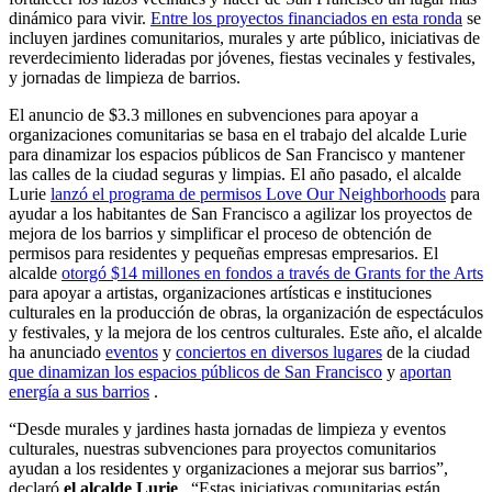
dinámico para vivir.
Entre los proyectos financiados en esta ronda
se
incluyen jardines comunitarios, murales y arte público, iniciativas de
reverdecimiento lideradas por jóvenes, fiestas vecinales y festivales,
y jornadas de limpieza de barrios.
El anuncio de $3.3 millones en subvenciones para apoyar a
organizaciones comunitarias se basa en el trabajo del alcalde Lurie
para dinamizar los espacios públicos de San Francisco y mantener
las calles de la ciudad seguras y limpias. El año pasado, el alcalde
Lurie
lanzó el programa de permisos Love Our Neighborhoods
para
ayudar a los habitantes de San Francisco a agilizar los proyectos de
mejora de los barrios y simplificar el proceso de obtención de
permisos para residentes y pequeñas empresas empresarios. El
alcalde
otorgó $14 millones en fondos a través de Grants for the Arts
para apoyar a artistas, organizaciones artísticas e instituciones
culturales en la producción de obras, la organización de espectáculos
y festivales, y la mejora de los centros culturales. Este año, el alcalde
ha anunciado
eventos
y
conciertos en diversos lugares
de la ciudad
que dinamizan los espacios públicos de San Francisco
y
aportan
energía a sus barrios
.
“Desde murales y jardines hasta jornadas de limpieza y eventos
culturales, nuestras subvenciones para proyectos comunitarios
ayudan a los residentes y organizaciones a mejorar sus barrios”,
declaró
el alcalde Lurie
. “Estas iniciativas comunitarias están