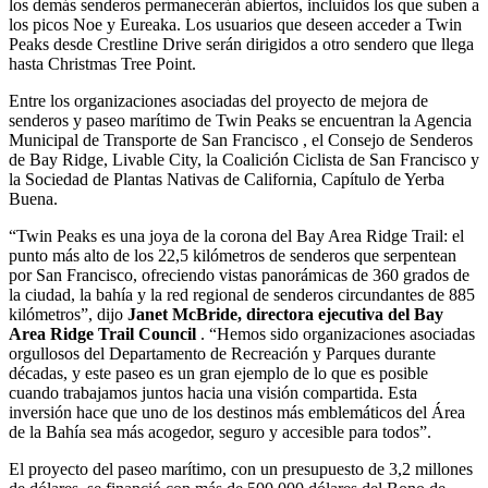
los demás senderos permanecerán abiertos, incluidos los que suben a
los picos Noe y Eureaka. Los usuarios que deseen acceder a Twin
Peaks desde Crestline Drive serán dirigidos a otro sendero que llega
hasta Christmas Tree Point.
Entre los organizaciones asociadas del proyecto de mejora de
senderos y paseo marítimo de Twin Peaks se encuentran la Agencia
Municipal de Transporte de San Francisco , el Consejo de Senderos
de Bay Ridge, Livable City, la Coalición Ciclista de San Francisco y
la Sociedad de Plantas Nativas de California, Capítulo de Yerba
Buena.
“Twin Peaks es una joya de la corona del Bay Area Ridge Trail: el
punto más alto de los 22,5 kilómetros de senderos que serpentean
por San Francisco, ofreciendo vistas panorámicas de 360 ​​grados de
la ciudad, la bahía y la red regional de senderos circundantes de 885
kilómetros”, dijo
Janet McBride, directora ejecutiva del Bay
Area Ridge Trail Council
. “Hemos sido organizaciones asociadas
orgullosos del Departamento de Recreación y Parques durante
décadas, y este paseo es un gran ejemplo de lo que es posible
cuando trabajamos juntos hacia una visión compartida. Esta
inversión hace que uno de los destinos más emblemáticos del Área
de la Bahía sea más acogedor, seguro y accesible para todos”.
El proyecto del paseo marítimo, con un presupuesto de 3,2 millones