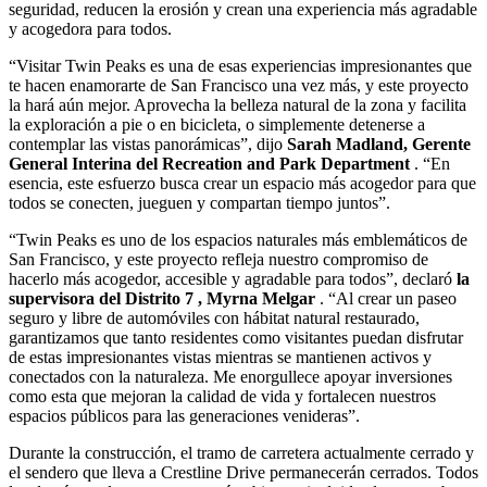
seguridad, reducen la erosión y crean una experiencia más agradable
y acogedora para todos.
“Visitar Twin Peaks es una de esas experiencias impresionantes que
te hacen enamorarte de San Francisco una vez más, y este proyecto
la hará aún mejor. Aprovecha la belleza natural de la zona y facilita
la exploración a pie o en bicicleta, o simplemente detenerse a
contemplar las vistas panorámicas”, dijo
Sarah Madland, Gerente
General Interina del Recreation and Park Department
. “En
esencia, este esfuerzo busca crear un espacio más acogedor para que
todos se conecten, jueguen y compartan tiempo juntos”.
“Twin Peaks es uno de los espacios naturales más emblemáticos de
San Francisco, y este proyecto refleja nuestro compromiso de
hacerlo más acogedor, accesible y agradable para todos”, declaró
la
supervisora ​​del Distrito 7 , Myrna Melgar
. “Al crear un paseo
seguro y libre de automóviles con hábitat natural restaurado,
garantizamos que tanto residentes como visitantes puedan disfrutar
de estas impresionantes vistas mientras se mantienen activos y
conectados con la naturaleza. Me enorgullece apoyar inversiones
como esta que mejoran la calidad de vida y fortalecen nuestros
espacios públicos para las generaciones venideras”.
Durante la construcción, el tramo de carretera actualmente cerrado y
el sendero que lleva a Crestline Drive permanecerán cerrados. Todos