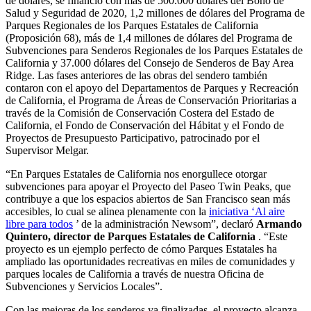
de dólares, se financió con más de 500.000 dólares del Bono de
Salud y Seguridad de 2020, 1,2 millones de dólares del Programa de
Parques Regionales de los Parques Estatales de California
(Proposición 68), más de 1,4 millones de dólares del Programa de
Subvenciones para Senderos Regionales de los Parques Estatales de
California y 37.000 dólares del Consejo de Senderos de Bay Area
Ridge. Las fases anteriores de las obras del sendero también
contaron con el apoyo del Departamentos de Parques y Recreación
de California, el Programa de Áreas de Conservación Prioritarias a
través de la Comisión de Conservación Costera del Estado de
California, el Fondo de Conservación del Hábitat y el Fondo de
Proyectos de Presupuesto Participativo, patrocinado por el
Supervisor Melgar.
“En Parques Estatales de California nos enorgullece otorgar
subvenciones para apoyar el Proyecto del Paseo Twin Peaks, que
contribuye a que los espacios abiertos de San Francisco sean más
accesibles, lo cual se alinea plenamente con la
iniciativa ‘Al aire
libre para todos
’ de la administración Newsom”, declaró
Armando
Quintero, director de Parques Estatales de California
. “Este
proyecto es un ejemplo perfecto de cómo Parques Estatales ha
ampliado las oportunidades recreativas en miles de comunidades y
parques locales de California a través de nuestra Oficina de
Subvenciones y Servicios Locales”.
Con las mejoras de los senderos ya finalizadas, el proyecto alcanza