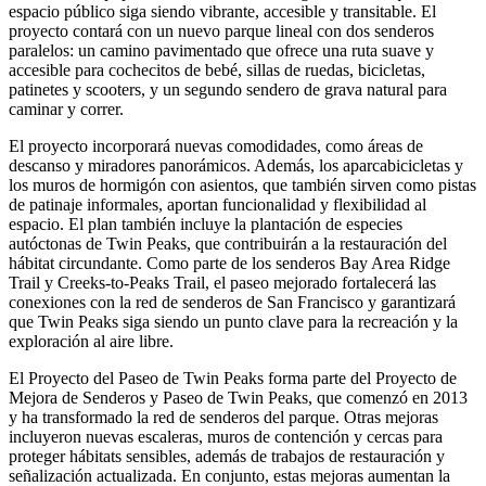
espacio público siga siendo vibrante, accesible y transitable. El
proyecto contará con un nuevo parque lineal con dos senderos
paralelos: un camino pavimentado que ofrece una ruta suave y
accesible para cochecitos de bebé, sillas de ruedas, bicicletas,
patinetes y scooters, y un segundo sendero de grava natural para
caminar y correr.
El proyecto incorporará nuevas comodidades, como áreas de
descanso y miradores panorámicos. Además, los aparcabicicletas y
los muros de hormigón con asientos, que también sirven como pistas
de patinaje informales, aportan funcionalidad y flexibilidad al
espacio. El plan también incluye la plantación de especies
autóctonas de Twin Peaks, que contribuirán a la restauración del
hábitat circundante. Como parte de los senderos Bay Area Ridge
Trail y Creeks-to-Peaks Trail, el paseo mejorado fortalecerá las
conexiones con la red de senderos de San Francisco y garantizará
que Twin Peaks siga siendo un punto clave para la recreación y la
exploración al aire libre.
El Proyecto del Paseo de Twin Peaks forma parte del Proyecto de
Mejora de Senderos y Paseo de Twin Peaks, que comenzó en 2013
y ha transformado la red de senderos del parque. Otras mejoras
incluyeron nuevas escaleras, muros de contención y cercas para
proteger hábitats sensibles, además de trabajos de restauración y
señalización actualizada. En conjunto, estas mejoras aumentan la