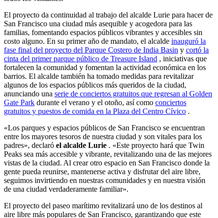
El proyecto da continuidad al trabajo del alcalde Lurie para hacer de
San Francisco una ciudad más asequible y acogedora para las
familias, fomentando espacios públicos vibrantes y accesibles sin
costo alguno. En su primer año de mandato, el alcalde
inauguró la
fase final del proyecto del Parque Costero de India Basin
y
cortó la
cinta del primer parque público de Treasure Island
, iniciativas que
fortalecen la comunidad y fomentan la actividad económica en los
barrios. El alcalde también ha tomado medidas para revitalizar
algunos de los espacios públicos más queridos de la ciudad,
anunciando una
serie de conciertos gratuitos que regresan al Golden
Gate Park
durante el verano y el otoño, así como
conciertos
gratuitos y puestos de comida en la Plaza del Centro Cívico
.
«Los parques y espacios públicos de San Francisco se encuentran
entre los mayores tesoros de nuestra ciudad y son vitales para los
padres», declaró
el alcalde Lurie
. «Este proyecto hará que Twin
Peaks sea más accesible y vibrante, revitalizando una de las mejores
vistas de la ciudad. Al crear otro espacio en San Francisco donde la
gente pueda reunirse, mantenerse activa y disfrutar del aire libre,
seguimos invirtiendo en nuestras comunidades y en nuestra visión
de una ciudad verdaderamente familiar».
El proyecto del paseo marítimo revitalizará uno de los destinos al
aire libre más populares de San Francisco, garantizando que este