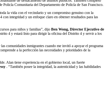
a comandante de destacamento de asuntos públicos. También completó
 Policía Comunitaria del Departamento de Policía de San Francisco.
 toda la vida con el vecindario y un compromiso genuino con la
 4 con integridad y un enfoque claro en obtener resultados para las
ursos para niños y familias”, dijo
Ben Wong, Director Ejecutivo de
ito 4 y estará listo para dirigir la oficina del Distrito 4 y servir a los
por las comunidades inmigrantes cuando me invitó a apoyar el programa
mprende a la perfección las necesidades y prioridades de la
. Alan tiene experiencia en el gobierno local, un fuerte
essy
. “También posee la integridad, la autenticidad y las habilidades