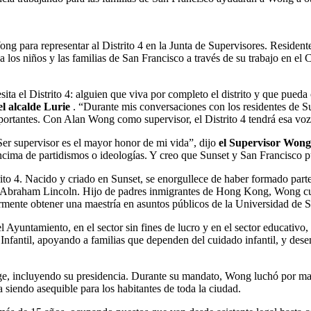
g para representar al Distrito 4 en la Junta de Supervisores. Residen
 los niños y las familias de San Francisco a través de su trabajo en el
esita el Distrito 4: alguien que viva por completo el distrito y que pued
el alcalde Lurie
. “Durante mis conversaciones con los residentes de Sun
portantes. Con Alan Wong como supervisor, el Distrito 4 tendrá esa voz
er supervisor es el mayor honor de mi vida”, dijo
el Supervisor Wong
ncima de partidismos o ideologías. Y creo que Sunset y San Francisco 
ito 4. Nacido y criado en Sunset, se enorgullece de haber formado parte
 Abraham Lincoln. Hijo de padres inmigrantes de Hong Kong, Wong curs
rmente obtener una maestría en asuntos públicos de la Universidad de 
el Ayuntamiento, en el sector sin fines de lucro y en el sector educat
ejo Infantil, apoyando a familias que dependen del cuidado infantil, y 
ge, incluyendo su presidencia. Durante su mandato, Wong luchó por man
 siendo asequible para los habitantes de toda la ciudad.