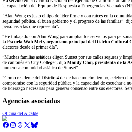
Ha servido en la Guardia Nacional del Ejército de California durant
la capacitación del Equipo de Respuesta a Emergencias Vecinales (N
“Alan Wong es justo el tipo de líder firme y con raíces en la comuni
seguridad pública, el buen gobierno y el progreso de las familias”, di
personas a las que representa”.
“He trabajado con Alan Wong para ampliar los servicios para personas
la Escuela Wah Mei y organismo principal del Distrito Cultural 
electores desde el primer día”.
“Muchas familias asiáticas eligen Sunset por sus calles seguras y lim
de cantonés en City College”, dijo
Mandy Choi, presidenta de la A
numerosa comunidad asiática de Sunset”.
“Como residente del Distrito 4 desde hace mucho tiempo, celebro el n
compromiso con la seguridad pública y la capacidad de escuchar a n
de liderazgo necesarias para generar consenso entre sus electores. Será
Agencias asociadas
Oficina del Alcalde