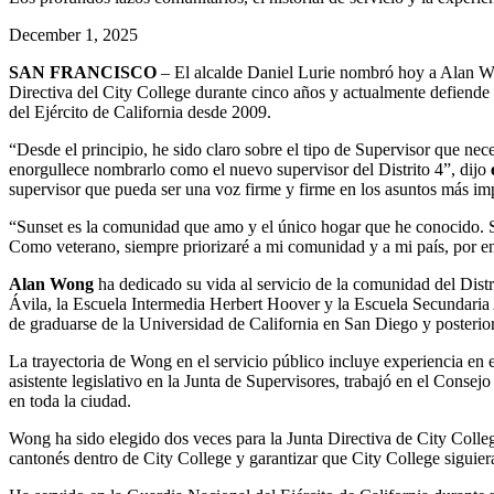
December 1, 2025
SAN FRANCISCO
– El alcalde Daniel Lurie nombró hoy a Alan Won
Directiva del City College durante cinco años y actualmente defiende a
del Ejército de California desde 2009.
“Desde el principio, he sido claro sobre el tipo de Supervisor que nec
enorgullece nombrarlo como el nuevo supervisor del Distrito 4”, dijo
supervisor que pueda ser una voz firme y firme en los asuntos más im
“Sunset es la comunidad que amo y el único hogar que he conocido. S
Como veterano, siempre priorizaré a mi comunidad y a mi país, por e
Alan Wong
ha dedicado su vida al servicio de la comunidad del Distr
Ávila, la Escuela Intermedia Herbert Hoover y la Escuela Secundaria
de graduarse de la Universidad de California en San Diego y posterio
La trayectoria de Wong en el servicio público incluye experiencia en 
asistente legislativo en la Junta de Supervisores, trabajó en el Cons
en toda la ciudad.
Wong ha sido elegido dos veces para la Junta Directiva de City Colle
cantonés dentro de City College y garantizar que City College siguiera