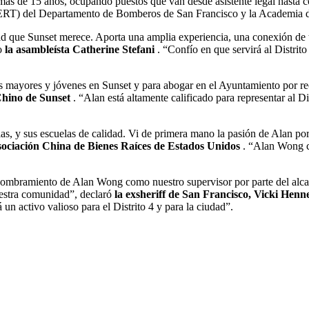
e más de 15 años, ocupando puestos que van desde asistente legal hast
ERT) del Departamento de Bomberos de San Francisco y la Academia de
dad que Sunset merece. Aporta una amplia experiencia, una conexión de
jo
la asambleísta Catherine Stefani
. “Confío en que servirá al Distrito
 mayores y jóvenes en Sunset y para abogar en el Ayuntamiento por rec
Chino de Sunset
. “Alan está altamente calificado para representar al Distr
pias, y sus escuelas de calidad. Vi de primera mano la pasión de Alan 
sociación China de Bienes Raíces de Estados Unidos
. “Alan Wong co
ombramiento de Alan Wong como nuestro supervisor por parte del alcalde
uestra comunidad”, declaró
la exsheriff de San Francisco, Vicki Henn
 un activo valioso para el Distrito 4 y para la ciudad”.