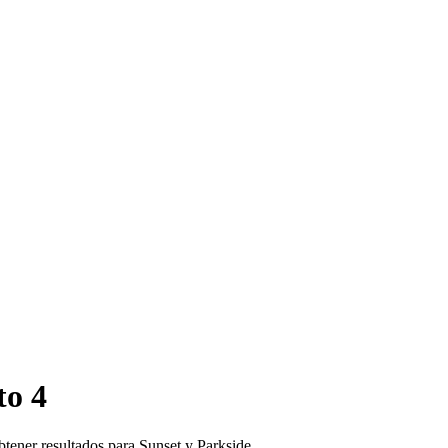
to 4
btener resultados para Sunset y Parkside.