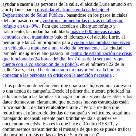
ayudar a sacar a las personas de la calle, el alcalde Lurie anunció en
abril planes para
consolidar el alcance en la calle bajo el
Departamento de Salud Pública
, basándose en los pasos iniciales
del año pasado que
ayudaron a aumentar las plazas en albergue;
refugio en un 40%
. Para que accedan a albergue; refugio y
tratamiento, la ciudad ha habilitado
más de 600 nuevas camas
centradas en el tratamiento
bajo el liderazgo del alcalde Lurie, al
tiempo que lanzó un programa para
ayudar a las familias que viven
en vehículos a mudarse a una vivienda permanente
. La ciudad
también inauguró el año pasado un
centro de estabilización de crisis
que funciona las 24 horas del día, los 7 días de la semana, y que
cuenta con la colaboración de la policía,
en el número 822 de la
calle Geary, el cual ha
demostrado un mayor éxito a la hora de
conectar a las personas en crisis con la atención necesaria
.
“Los padres no deberían tener que criar a sus hijos en una caravana
o una tienda de campaña. Desde el primer día, nuestra prioridad ha
sido conectar a las familias sin hogar con una vivienda estable, y los
datos demuestran claramente que nuestras nuevas estrategias están
funcionando”, declaró
el alcalde Lurie
. “Pero a medida que
reducimos el número de tiendas de campaña y vehículos, seguimos
trabajando incansablemente para brindar ayuda a quienes se
encuentran en crisis. Eso es lo que hace el Centro RESET, y
continuaremos transmitiendo el mensaje de que no se puede traficar
ni consumir drogas en las calles de San Francisco”.