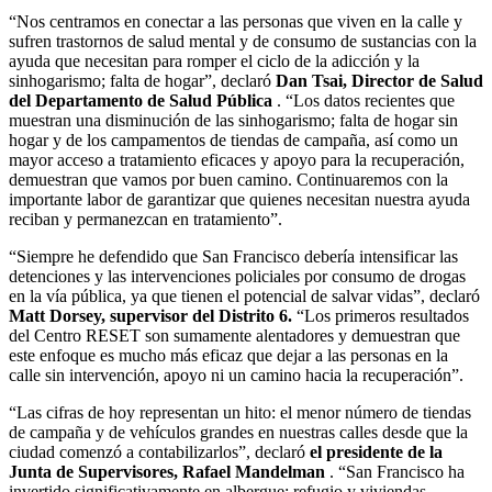
“Nos centramos en conectar a las personas que viven en la calle y
sufren trastornos de salud mental y de consumo de sustancias con la
ayuda que necesitan para romper el ciclo de la adicción y la
sinhogarismo; falta de hogar”, declaró
Dan Tsai, Director de Salud
del Departamento de Salud Pública
. “Los datos recientes que
muestran una disminución de las sinhogarismo; falta de hogar sin
hogar y de los campamentos de tiendas de campaña, así como un
mayor acceso a tratamiento eficaces y apoyo para la recuperación,
demuestran que vamos por buen camino. Continuaremos con la
importante labor de garantizar que quienes necesitan nuestra ayuda
reciban y permanezcan en tratamiento”.
“Siempre he defendido que San Francisco debería intensificar las
detenciones y las intervenciones policiales por consumo de drogas
en la vía pública, ya que tienen el potencial de salvar vidas”, declaró
Matt Dorsey, supervisor del Distrito 6.
“Los primeros resultados
del Centro RESET son sumamente alentadores y demuestran que
este enfoque es mucho más eficaz que dejar a las personas en la
calle sin intervención, apoyo ni un camino hacia la recuperación”.
“Las cifras de hoy representan un hito: el menor número de tiendas
de campaña y de vehículos grandes en nuestras calles desde que la
ciudad comenzó a contabilizarlos”, declaró
el presidente de la
Junta de Supervisores, Rafael Mandelman
. “San Francisco ha
invertido significativamente en albergue; refugio y viviendas