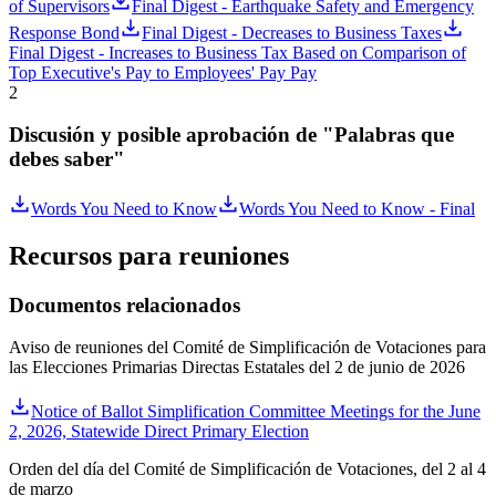
of Supervisors
Final Digest - Earthquake Safety and Emergency
Response Bond
Final Digest - Decreases to Business Taxes
Final Digest - Increases to Business Tax Based on Comparison of
Top Executive's Pay to Employees' Pay Pay
2
Discusión y posible aprobación de "Palabras que
debes saber"
Words You Need to Know
Words You Need to Know - Final
Recursos para reuniones
Documentos relacionados
Aviso de reuniones del Comité de Simplificación de Votaciones para
las Elecciones Primarias Directas Estatales del 2 de junio de 2026
Notice of Ballot Simplification Committee Meetings for the June
2, 2026, Statewide Direct Primary Election
Orden del día del Comité de Simplificación de Votaciones, del 2 al 4
de marzo