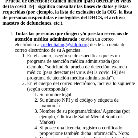
"Prueba de detección; examen médico [para detectar (el virus
de) la covid-19]" significa consultar las bases de datos y listas
requeridas (por ejemplo, la lista de exclusión de la OIG, la lista
de personas suspendidas e inelegibles del DHCS, el archivo
maestro de defunciones, etc.).
Todas las personas que dirigen y/o prestan servicios de
atención médica administrada
: envíen un correo
electrónico a
credentialing@sfdph.org
desde la cuenta de
correo electrónico de su Agencias .
En el asunto, asegúrese de especificar que es un
programa de atención médica administrada (por
ejemplo, "solicitud de prueba de detección; examen
médico [para detectar (el virus de) la covid-19] del
programa de atención médica administrada").
En el cuerpo del correo electrónico, incluya lo siguiente
(según corresponda):
Su nombre legal
Su número NPI y el código y etiqueta de
taxonomía
Nombre de su programa/clínica/ Agencias (por
ejemplo, Clínica de Salud Mental South of
Market)
Si posee una licencia, registro o certificado,
proporcione también dicha información. Nota: