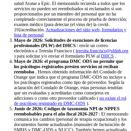
salud Avatar a Epic. El memorando recuerda a todos que los
servicios no pueden ser reembolsados ​​ni reclamados si son
proporcionados por un miembro del personal que no ha
completado correctamente el proceso de prueba de detección;
examen médico [para detectar (el virus de) la covid-
19]/acreditación.
Actualizaciones del sitio web, formularios y
lista de personal
Mayo de 2026: Solicitudes de exenciones de licencias
profesionales (PLW) del DHCS
: envíe un correo
electrónico a Teresita Francisco (
teresita.francisco@sfdph.org
) para solicitar y/o enviar el formulario PLW al
DHCS
.
Mayo de 2026: el programa DMC ODS no permite que
los psicólogos registrados presten servicios ni reciban
reembolso
. Hemos obtenido información del Condado de
Orange que indica que el programa DMC-ODS no incluye a
los psicólogos registrados como tipo de proveedor. Según la
aclaración del Condado de Orange, estas personas tendrían
que ser evaluadas y acreditadas como consejeros en
adicciones o como otro proveedor calificado (
no existe el rol
de psicólogo registrado en DMC-ODS
).
Junio ​​de 2026: Códigos de taxonomía NPI de NPPES
reembolsables para el año fiscal 2026-2027
: El memorando
comunica los cambios (personal de terapia ocupacional) y los
documentos fuente actualizados (manuales de facturación de
SMHS y DMC-ODS y NUCC). También hemos actualizado