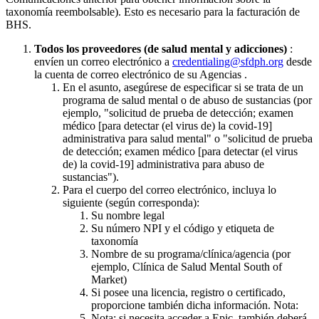
taxonomía reembolsable). Esto es necesario para la facturación de
BHS.
Todos los proveedores (de salud mental y adicciones)
:
envíen un correo electrónico a
credentialing@sfdph.org
desde
la cuenta de correo electrónico de su Agencias .
En el asunto, asegúrese de especificar si se trata de un
programa de salud mental o de abuso de sustancias (por
ejemplo, "solicitud de prueba de detección; examen
médico [para detectar (el virus de) la covid-19]
administrativa para salud mental" o "solicitud de prueba
de detección; examen médico [para detectar (el virus
de) la covid-19] administrativa para abuso de
sustancias").
Para el cuerpo del correo electrónico, incluya lo
siguiente (según corresponda):
Su nombre legal
Su número NPI y el código y etiqueta de
taxonomía
Nombre de su programa/clínica/agencia (por
ejemplo, Clínica de Salud Mental South of
Market)
Si posee una licencia, registro o certificado,
proporcione también dicha información. Nota:
Nota: si necesita acceder a Epic, también deberá