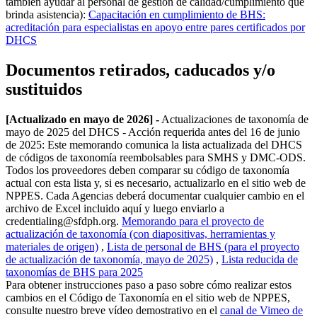
también ayudar al personal de gestión de calidad/cumplimiento que
brinda asistencia):
Capacitación en cumplimiento de BHS:
acreditación para especialistas en apoyo entre pares certificados por
DHCS
Documentos retirados, caducados y/o
sustituidos
[Actualizado en mayo de 2026] -
Actualizaciones de taxonomía de
mayo de 2025 del DHCS - Acción requerida antes del 16 de junio
de 2025: Este memorando comunica la lista actualizada del DHCS
de códigos de taxonomía reembolsables para SMHS y DMC-ODS.
Todos los proveedores deben comparar su código de taxonomía
actual con esta lista y, si es necesario, actualizarlo en el sitio web de
NPPES. Cada Agencias deberá documentar cualquier cambio en el
archivo de Excel incluido aquí y luego enviarlo a
credentialing@sfdph.org.
Memorando para el proyecto de
actualización de taxonomía (con diapositivas, herramientas y
materiales de origen)
,
Lista de personal de BHS (para el proyecto
de actualización de taxonomía, mayo de 2025)
,
Lista reducida de
taxonomías de BHS para 2025
Para obtener instrucciones paso a paso sobre cómo realizar estos
cambios en el Código de Taxonomía en el sitio web de NPPES,
consulte nuestro breve vídeo demostrativo en el
canal de Vimeo de