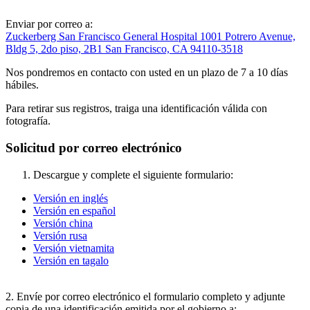
Enviar por correo a:
Zuckerberg San Francisco General Hospital 1001 Potrero Avenue,
Bldg 5, 2do piso, 2B1 San Francisco, CA 94110-3518
Nos pondremos en contacto con usted en un plazo de 7 a 10 días
hábiles.
Para retirar sus registros, traiga una identificación válida con
fotografía.
Solicitud por correo electrónico
Descargue y complete el siguiente formulario:
Versión en inglés
Versión en español
Versión china
Versión rusa
Versión vietnamita
Versión en tagalo
2. Envíe por correo electrónico el formulario completo y adjunte
copia de una identificación emitida por el gobierno a: