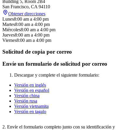
Building 5, Room 2B4
San Francisco
,
CA
94110
Obtener direcciones
Lunes
8:00 am
a
4:00 pm
Martes
8:00 am
a
4:00 pm
Miércoles
8:00 am
a
4:00 pm
Jueves
8:00 am
a
4:00 pm
Viernes
8:00 am
a
4:00 pm
Solicitud de copia por correo
Envíe un formulario de solicitud por correo
Descargue y complete el siguiente formulario:
Versión en inglés
Versión en español
Versión china
Versión rusa
Versión vietnamita
Versión en tagalo
2. Envíe el formulario completo junto con su identificación y