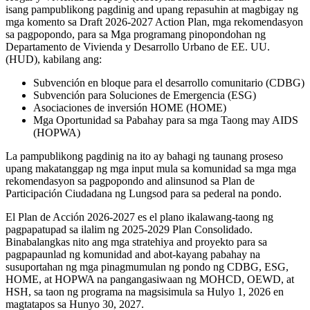
isang pampublikong pagdinig and upang repasuhin at magbigay ng
mga komento sa Draft 2026-2027 Action Plan, mga rekomendasyon
sa pagpopondo, para sa Mga programang pinopondohan ng
Departamento de Vivienda y Desarrollo Urbano de EE. UU.
(HUD), kabilang ang:
Subvención en bloque para el desarrollo comunitario (CDBG)
Subvención para Soluciones de Emergencia (ESG)
Asociaciones de inversión HOME (HOME)
Mga Oportunidad sa Pabahay para sa mga Taong may AIDS
(HOPWA)
La pampublikong pagdinig na ito ay bahagi ng taunang proseso
upang makatanggap ng mga input mula sa komunidad sa mga mga
rekomendasyon sa pagpopondo and alinsunod sa Plan de
Participación Ciudadana ng Lungsod para sa pederal na pondo.
El Plan de Acción 2026-2027 es el plano ikalawang-taong ng
pagpapatupad sa ilalim ng 2025-2029 Plan Consolidado.
Binabalangkas nito ang mga stratehiya and proyekto para sa
pagpapaunlad ng komunidad and abot-kayang pabahay na
susuportahan ng mga pinagmumulan ng pondo ng CDBG, ESG,
HOME, at HOPWA na pangangasiwaan ng MOHCD, OEWD, at
HSH, sa taon ng programa na magsisimula sa Hulyo 1, 2026 en
magtatapos sa Hunyo 30, 2027.