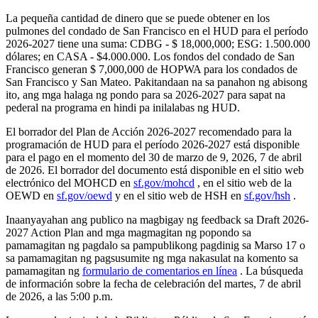
La pequeña cantidad de dinero que se puede obtener en los
pulmones del condado de San Francisco en el HUD para el período
2026-2027 tiene una suma: CDBG - $ 18,000,000; ESG: 1.500.000
dólares; en CASA - $4.000.000. Los fondos del condado de San
Francisco generan $ 7,000,000 de HOPWA para los condados de
San Francisco y San Mateo. Pakitandaan na sa panahon ng abisong
ito, ang mga halaga ng pondo para sa 2026-2027 para sapat na
pederal na programa en hindi pa inilalabas ng HUD.
El borrador del Plan de Acción 2026-2027 recomendado para la
programación de HUD para el período 2026-2027 está disponible
para el pago en el momento del 30 de marzo de 9, 2026, 7 de abril
de 2026. El borrador del documento está disponible en el sitio web
electrónico del MOHCD en
sf.gov/mohcd
, en el sitio web de la
OEWD en
sf.gov/oewd
y en el sitio web de HSH en
sf.gov/hsh
.
Inaanyayahan ang publico na magbigay ng feedback sa Draft 2026-
2027 Action Plan and mga magmagitan ng popondo sa
pamamagitan ng pagdalo sa pampublikong pagdinig sa Marso 17 o
sa pamamagitan ng pagsusumite ng mga nakasulat na komento sa
pamamagitan ng
formulario de comentarios en línea
. La búsqueda
de información sobre la fecha de celebración del martes, 7 de abril
de 2026, a las 5:00 p.m.