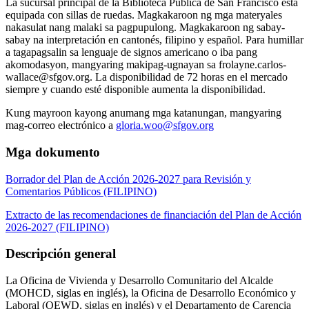
La sucursal principal de la Biblioteca Pública de San Francisco está
equipada con sillas de ruedas. Magkakaroon ng mga materyales
nakasulat nang malaki sa pagpupulong. Magkakaroon ng sabay-
sabay na interpretación en cantonés, filipino y español. Para humillar
a tagapagsalin sa lenguaje de signos americano o iba pang
akomodasyon, mangyaring makipag-ugnayan sa frolayne.carlos-
wallace@sfgov.org. La disponibilidad de 72 horas en el mercado
siempre y cuando esté disponible aumenta la disponibilidad.
Kung mayroon kayong anumang mga katanungan, mangyaring
mag-correo electrónico a
gloria.woo@sfgov.org
Mga dokumento
Borrador del Plan de Acción 2026-2027 para Revisión y
Comentarios Públicos (FILIPINO)
Extracto de las recomendaciones de financiación del Plan de Acción
2026-2027 (FILIPINO)
Descripción general
La Oficina de Vivienda y Desarrollo Comunitario del Alcalde
(MOHCD, siglas en inglés), la Oficina de Desarrollo Económico y
Laboral (OEWD, siglas en inglés) y el Departamento de Carencia