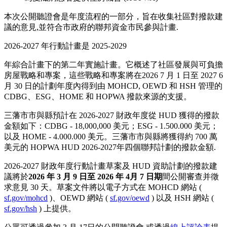
本次公開聽證會是年度流程的一部分，旨在收集社區對撥款建
議的意見,並符合市政府的聯邦資金市民參與計畫.
2026-2027 年行動計畫是 2025-2029
年綜合計畫下的第二年實施計畫。它概述了社區發展與可負擔
房屋戰略和專案，這些戰略和專案將在2026 7 月 1 日至 2027 6
月 30 日的計劃年度內得到由 MOHCD, OEWD 和 HSH 管理的
CDBG、ESG、HOME 和 HOPWA 撥款來源的支援。
三藩市市與縣預計在 2026-2027 財政年度從 HUD 獲得的撥款
金額如下：CDBG - 18,000,000 美元；ESG - 1.500.000 美元；
以及 HOME - 4.000.000 美元。三藩市市與縣將獲得約 700 萬
美元的 HOPWA HUD 2026-2027年四個聯邦計劃的撥款金額.
2026-2027 財政年度行動計畫草案及 HUD 資助計劃的撥款建
議將於
2026 年 3 月 9 日至 2026 年 4月 7 日期
間公開審查并徵
求意見 30 天。草案文件將以電子方式在 MOHCD 網站 (
sf.gov/mohcd
)、OEWD 網站 (
sf.gov/oewd
) 以及 HSH 網站 (
sf.gov/hsh
) 上提供。