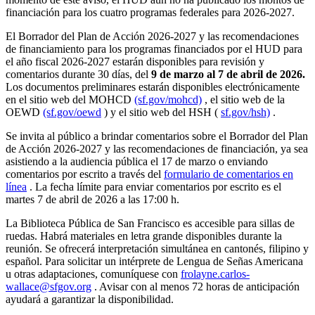
financiación para los cuatro programas federales para 2026-2027.
El Borrador del Plan de Acción 2026-2027 y las recomendaciones
de financiamiento para los programas financiados por el HUD para
el año fiscal 2026-2027 estarán disponibles para revisión y
comentarios durante 30 días, del
9 de marzo al 7 de abril de 2026.
Los documentos preliminares estarán disponibles electrónicamente
en el sitio web del MOHCD
(sf.gov/mohcd)
, el sitio web de la
OEWD
(sf.gov/oewd
) y el sitio web del HSH (
sf.gov/hsh)
.
Se invita al público a brindar comentarios sobre el Borrador del Plan
de Acción 2026-2027 y las recomendaciones de financiación, ya sea
asistiendo a la audiencia pública el 17 de marzo o enviando
comentarios por escrito a través del
formulario de comentarios en
línea
. La fecha límite para enviar comentarios por escrito es el
martes 7 de abril de 2026 a las 17:00 h.
La Biblioteca Pública de San Francisco es accesible para sillas de
ruedas. Habrá materiales en letra grande disponibles durante la
reunión. Se ofrecerá interpretación simultánea en cantonés, filipino y
español. Para solicitar un intérprete de Lengua de Señas Americana
u otras adaptaciones, comuníquese con
frolayne.carlos-
wallace@sfgov.org
. Avisar con al menos 72 horas de anticipación
ayudará a garantizar la disponibilidad.