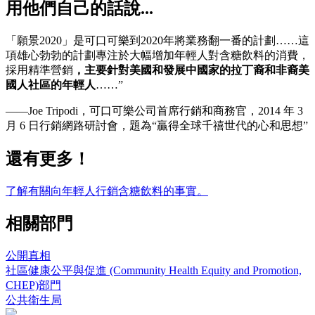
用他們自己的話說...
「願景2020」是可口可樂到2020年將業務翻一番的計劃……這
項雄心勃勃的計劃專注於大幅增加年輕人對含糖飲料的消費，
採用精準營銷
，主要針對美國和發展中國家的拉丁裔和非裔美
國人社區的年輕人
……”
——Joe Tripodi，可口可樂公司首席行銷和商務官，2014 年 3
月 6 日行銷網路研討會，題為“贏得全球千禧世代的心和思想”
還有更多！
了解有關向年輕人行銷含糖飲料的事實。
相關部門
公開真相
社區健康公平與促進 (Community Health Equity and Promotion,
CHEP)部門
公共衛生局