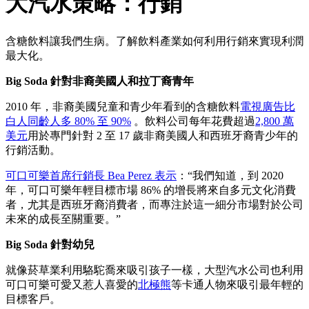
大汽水策略：行銷
含糖飲料讓我們生病。了解飲料產業如何利用行銷來實現利潤
最大化。
Big Soda 針對非裔美國人和拉丁裔青年
2010 年，非裔美國兒童和青少年看到的含糖飲料
電視廣告比
白人同齡人多 80% 至 90%
。飲料公司每年花費超過
2,800 萬
美元
用於專門針對 2 至 17 歲非裔美國人和西班牙裔青少年的
行銷活動。
可口可樂首席行銷長 Bea Perez 表示
：“我們知道，到 2020
年，可口可樂年輕目標市場 86% 的增長將來自多元文化消費
者，尤其是西班牙裔消費者，而專注於這一細分市場對於公司
未來的成長至關重要。”
Big Soda 針對幼兒
就像菸草業利用駱​​駝喬來吸引孩子一樣，大型汽水公司也利用
可口可樂可愛又惹人喜愛的
北極熊
等卡通人物來吸引最年輕的
目標客戶。