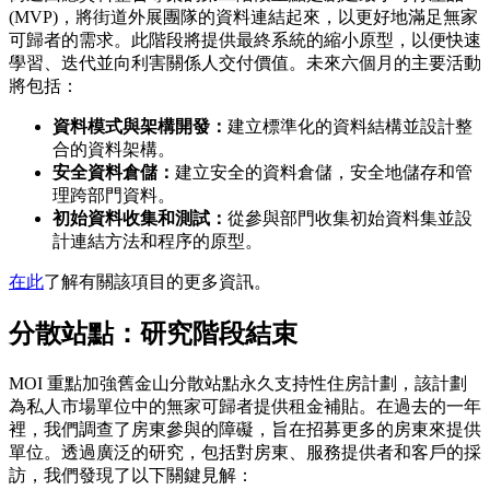
(MVP)，將街道外展團隊的資料連結起來，以更好地滿足無家
可歸者的需求。此階段將提供最終系統的縮小原型，以便快速
學習、迭代並向利害關係人交付價值。未來六個月的主要活動
將包括：
資料模式與架構開發：
建立標準化的資料結構並設計整
合的資料架構。
安全資料倉儲：
建立安全的資料倉儲，安全地儲存和管
理跨部門資料。
初始資料收集和測試：
從參與部門收集初始資料集並設
計連結方法和程序的原型。
在此
了解有關該項目的更多資訊。
分散站點：研究階段結束
MOI 重點加強舊金山分散站點永久支持性住房計劃，該計劃
為私人市場單位中的無家可歸者提供租金補貼。在過去的一年
裡，我們調查了房東參與的障礙，旨在招募更多的房東來提供
單位。透過廣泛的研究，包括對房東、服務提供者和客戶的採
訪，我們發現了以下關鍵見解：