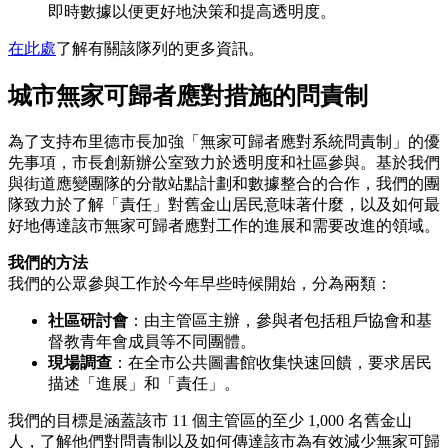
即時數據以便更好地決策和提高透明度。
在此處
了解有關該隊列的更多資訊。
城市無家可歸者應對措施的問責制
為了支持布里德市長加強「無家可歸者應對系統問責制」的優
先事項，市長創新辦公室致力於透明度和社區參與。基於我們
與街道應變團隊的分散站點計劃和數據整合的合作，我們的團
隊致力於了解「責任」對舊金山居民意味著什麼，以及如何最
好地傳達該市無家可歸者應對工作的進展和需要改進的領域。
我們的方法
我們的公眾參與工作於今年早些時候開始，分為兩類：
社區研討會
：由主管區主辦，參與者包括租戶協會和基
督教青年會成員等不同團體。
現場調查
：在全市公共圖書館收集快速回饋，要求居民
描述「進展」和「責任」。
我們的目標是涵蓋該市 11 個主管區的至少 1,000 名舊金山
人，了解他們對問責制以及如何傳達該市為有效減少無家可歸