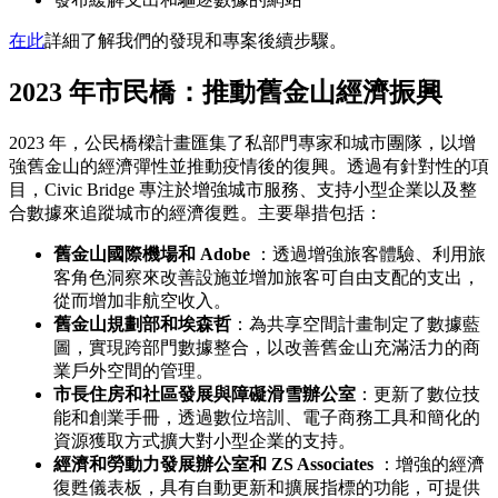
在此
詳細了解我們的發現和專案後續步驟。
2023 年市民橋：推動舊金山經濟振興
2023 年，公民橋樑計畫匯集了私部門專家和城市團隊，以增
強舊金山的經濟彈性並推動疫情後的復興。透過有針對性的項
目，Civic Bridge 專注於增強城市服務、支持小型企業以及整
合數據來追蹤城市的經濟復甦。主要舉措包括：
舊金山國際機場和 Adob​​e
：透過增強旅客體驗、利用旅
客角色洞察來改善設施並增加旅客可自由支配的支出，
從而增加非航空收入。
舊金山規劃部和埃森哲
：為共享空間計畫制定了數據藍
圖，實現跨部門數據整合，以改善舊金山充滿活力的商
業戶外空間的管理。
市長住房和社區發展與障礙滑雪辦公室
：更新了數位技
能和創業手冊，透過數位培訓、電子商務工具和簡化的
資源獲取方式擴大對小型企業的支持。
經濟和勞動力發展辦公室和 ZS Associates
：增強的經濟
復甦儀表板，具有自動更新和擴展指標的功能，可提供