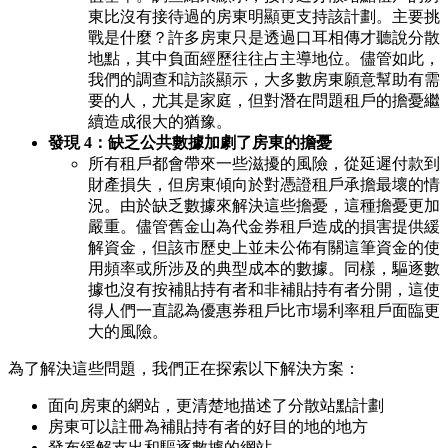
東比沒有接待過的房東明顯更支持該計劃。主要挑
戰是什麼？許多房東只是透過口耳相傳才聽說分散
地點，其中負面經歷往往占主導地位。儘管如此，
我們的調查和訪談顯示，大多數房東願意幫助有需
要的人，尤其是家庭，但對潛在問題租戶的擔憂繼
續造成很大的猶豫。
發現 4：缺乏公共數據加劇了房東的擔憂
所有租戶都會帶來一些滋擾的風險，從延遲付款到
財產損失，但房東傾向於對憑證租戶承擔最壞的情
況。由於缺乏數據來解決這些擔憂，這種擔憂更加
嚴重。儘管舊金山為代金券租戶造成的損害提供緩
解資金，但該市歷史上並未公佈有關這筆資金的使
用頻率或所涉及的典型成本的數據。同樣，驅逐數
據也沒有按補貼持有者和非補貼持有者分開，這使
得人們一直認為優惠券租戶比市場利率租戶面臨更
大的風險。
為了解決這些問題，我們正在探索以下解決方案：
面向房東的網站，更清楚地描述了分散站點計劃
房東可以註冊為補貼持有者的好目的地的地方
發布緩解支出和驅逐數據的網站