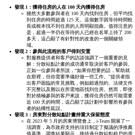
發現 1：獲得住房的人在 100 天內獲得住房
雖然大多數參與者在 100 天內找到住房，但平均找
到住房的時間超過 125 天。這個數字因等待時間較
長或根本找不到住房的人而明顯扭曲。值得注意的
是，超過一半仍在等待的人已經在名單上待了 200
多天，這凸顯了有針對性的改進的一個關鍵領
域。
發現 2：參與此流程的客戶得到安置
對服務提供者和客戶的訪談強調了一個重要的見
解：分散站點計畫的成功通常取決於客戶的參與。
正如一位參與者所說，“如果你想要的話，幫助就
在那裡，但你需要準備好做一些工作。”提供者指
出客戶面臨的常見挑戰，例如錯過預約、法律文件
不完整以及難以在所需地區找到住房。然而，即使
對於積極參與的客戶來說，獲得住房仍然可能需要
近 100 天的時間，這凸顯了該計劃中影響所有參與
者的結構性延誤。
發現 3：房東對分散站點計畫持重大保留態度
在 2023 年 5 月的房東博覽會上，i-Team 開展了一
項調查，為市政府支持的項目制定了擬議的淨推薦
值基準。調查結果顯示，接待過分散站點租戶的房