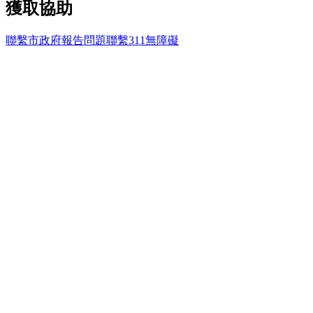
獲取協助
聯繫市政府
報告問題
聯繫311
無障礙