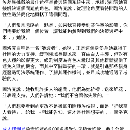
族差異挑戰的最佳途徑是參與這個系統中來，承擔起能讓她直
接解決這個問題的角色。圖洛克說，從理論角度看待問題的人
往往過於簡化地概括了這個問題。
「人們常常忽略的一點是，如果我直接受到某件事的影響，你
們需要給我留一個位置，讓我能夠參與到我們的決策過程中
來，」她說。
圖洛克自稱是一名“滲透者”，她說，正是這個身份為她贏得了
社區的大力支持。緩刑領域長期以來一直由白人主導，但對有
色人種的影響更大。緩刑制度為有色人種以及其他群體提供了
避免入獄的機會。而其中至關重要的一環，就是引進那些親身
經歷過司法系統運作、了解其運作機制，並且成功地通過了考
驗的人。
圖洛克說，她收到許多人的慰問，他們為她祈禱，送來鮮花，
並表達支持。人們告訴她：“我們不會讓你失敗的。”
「人們想要看到的更改不是徹底消除種族歧視，而是『把我當
人看待』。給我一些我能告知。這才是社區想要的，」圖洛克
說。
成人緩刑局
負責監督約6,000名接受法院指示監管、參與分流