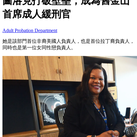
圖洛克打破壁壘，成為舊金山
首席成人緩刑官
Adult Probation Department
她是該部門首位非裔美國人負責人，也是首位拉丁裔負責人，
同時也是第一位女同性戀負責人。