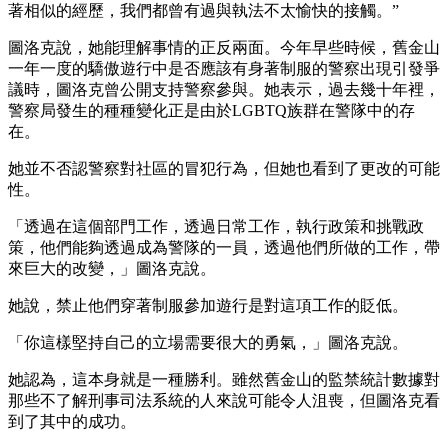
著相似的經歷，我們都曾有過與執法不太愉快的接觸。”
圖洛克說，她能理解事情的正反兩面。今年早些時候，舊金山
一年一度的驕傲遊行中是否應該有身著制服的警察出現引發爭
議時，圖洛克曾公開支持警察參與。她表示，過去幾十年裡，
警察局發生的種種變化正是由於LGBTQ族群在警隊中的存
在。
她並不否認警察對社區的冒犯行為，但她也看到了更改的可能
性。
「透過在這個部門工作，透過日常工作，執行政策和挑戰政
策，他們能夠透過成為警隊的一員，透過他們所做的工作，帶
來巨大的改變，」圖洛克說。
她說，禁止他們穿著制服參加遊行是對這項工作的貶低。
「你這樣堅持自己的立場需要很大的勇氣，」圖洛克說。
她認為，這本身就是一種勝利。雖然舊金山的監禁統計數據對
那些不了解刑事司法系統的人來說可能令人沮喪，但圖洛克看
到了其中的成功。