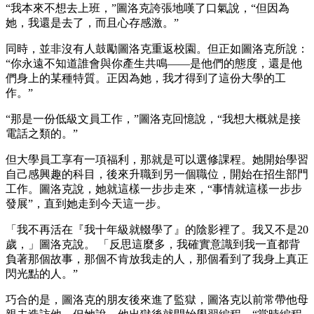
“我本來不想去上班，”圖洛克誇張地嘆了口氣說，“但因為
她，我還是去了，而且心存感激。”
同時，並非沒有人鼓勵圖洛克重返校園。但正如圖洛克所說：
“你永遠不知道誰會與你產生共鳴——是他們的態度，還是他
們身上的某種特質。正因為她，我才得到了這份大學的工
作。”
“那是一份低級文員工作，”圖洛克回憶說，“我想大概就是接
電話之類的。”
但大學員工享有一項福利，那就是可以選修課程。她開始學習
自己感興趣的科目，後來升職到另一個職位，開始在招生部門
工作。圖洛克說，她就這樣一步步走來，“事情就這樣一步步
發展”，直到她走到今天這一步。
「我不再活在『我十年級就輟學了』的陰影裡了。我又不是20
歲，」圖洛克說。 「反思這麼多，我確實意識到我一直都背
負著那個故事，那個不肯放我走的人，那個看到了我身上真正
閃光點的人。”
巧合的是，圖洛克的朋友後來進了監獄，圖洛克以前常帶他母