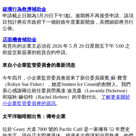
破壞行為救濟補助金
申請截止日期為5月29日下午5點。逾期將不再接受申請。該項
目預計將在市政府下一個財政年度重新開放，具體細節將另行
公佈。
店面機會補助金
有意向的企業主必須在 2026 年 5 月 29 日星期五下午 5:00 之
前提交新簽署的租賃合約申請。
來自小企業監管委員會的最新消息
今年四月，小企業監管委員會迎來了新任委員羅賓
·
蘇·費雪
（Robyn Sue Fisher），她是Smitten Ice Cream的創辦人。我們
衷心感謝兩位前任委員勞萬達·迪克森（Lawanda Dickerson）
和瑞秋·赫伯特（Rachel Herbert）的辛勤付出。
了解更多關於
小企業監管委員會的資訊
。
太平洋咖啡館出售：傳奇企業
位於 Geary 大道 7000 號的 Pacific Café 是一家擁有 52 年歷史
的老店，現任店主即將退休。經過多次商議和深思熟慮，他們