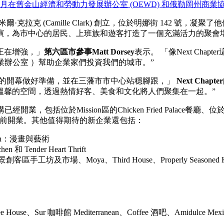
er」是本月在舊金山經濟和勞動力發展辦公室 (OEWD) 和俄勒岡州
lark) 和卡米爾·克拉克 (Camille Clark) 創立，位於明娜街
演，為市中心的居民、上班族和遊客打造了一個充滿活力的聚會
正在增強，」
第六區市參事Matt Dorsey
表示。 「像Next Ch
業辦公室 ）幫助企業家們投資我們的城市。”
ter的開幕做好準備，並在三藩市市中心站穩腳跟，」
Next Chap
溫馨的空間，透過熱情好客、美食和文化將人們聚集在一起。”
括位於Mission區的Chicken Fried Palace餐廳、位於
027年之前開業。其他值得期待的新企業還包括：
ission：漫畫與藝術
en 和 Tender Heart Thrift
灣景創客區手工坊及市場、Moya、Third House、Properly Seasoned 
e House、Sur 咖啡館 Mediterranean、Coffee 酒吧、Amidulce Mexica