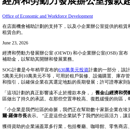
經濟和勞動力發展辦公室撥款超
Office of Economic and Workforce Development
在店面機會補助計劃的支持下，以及小企業辦公室提供的租賃和許
租賃合約。
June 23, 2026
經濟和勞動力發展辦公室 (OEWD) 和小企業辦公室(OSB) 
補助金，以幫助其開辦和發展業務。
SOG計畫是今年稍早宣布的
630萬美元投資
計畫的一部分，該
5萬美元到10萬美元不等，可用於租戶裝修、設備購置、庫存管
和指引，以確保企業在其選定地點的長期發展；許可證專家則協
「這項計劃的真正影響遠不止於撥款本身，」
舊金山經濟和勞動力發
區做出了持久的承諾。在那些空置率較高、復甦緩慢的街區，
「小企業是我們社區的命脈，我們正在幫助數十家新企業在埃克塞
爾·羅偉市長
表示。 “正是這些企業賦予了我們的社區活力，
獲得資助的企業涵蓋眾多行業，包括餐廳、咖啡館、零售商店、個人服務和娛