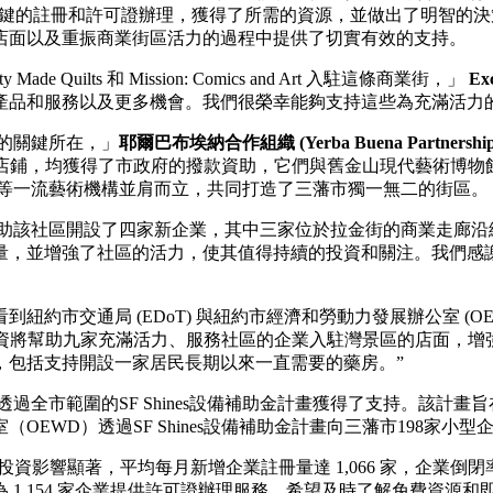
關鍵的註冊和許可證辦理，獲得了所需的資源，並做出了明智的
店面以及重振商業街區活力的過程中提供了切實有效的支持。
ty Made Quilts 和 Mission: Comics and Art 入駐這條商業街，」
Ex
產品和服務以及更多機會。我們很榮幸能夠支持這些為充滿活力
之處的關鍵所在，」
耶爾巴布埃納合作組織 (Yerba Buena Partnership)
kes 在內的眾多本地特色店鋪，均獲得了市政府的撥款資助，它們與舊金山現代藝
on Center)等一流藝術機構並肩而立，共同打造了三藩市獨一無二的街區。
響，幫助該社區開設了四家新企業，其中三家位於拉金街的商業走廊
並增強了社區的活力，使其值得持續的投資和關注。我們感謝安大略省
約市交通局 (EDoT) 與紐約市經濟和勞動力發展辦公室 (O
投資將幫助九家充滿活力、服務社區的企業入駐灣景區的店面，增
，包括支持開設一家居民長期以來一直需要的藥房。”
——也透過全市範圍的SF Shines設備補助金計畫獲得了支持。
EWD）透過SF Shines設備補助金計畫向三藩市198家小型
 的投資影響顯著，平均每月新增企業註冊量達 1,066 家，企業倒閉
為 1,154 家企業提供許可證辦理服務。希望及時了解免費資源