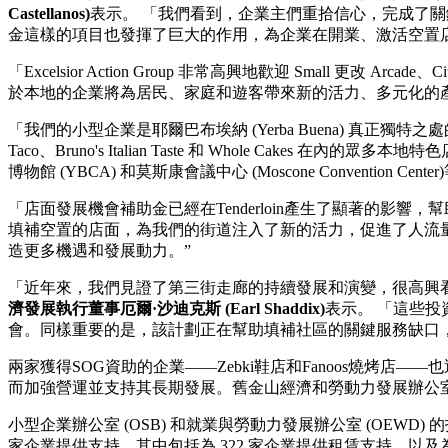
Castellanos)
表示。 「我們看到，企業主們重拾信心，完成了
金這樣的項目也發揮了巨大的作用，為企業在開業、激活空置
「Excelsior Action Group 非常高興地歡迎 Small 更改 Arcade、Ci
於本地的企業將為居民、家庭和遊客帶來新的活力、多元化的
「我們的小型企業是耶爾巴布埃納 (Yerba Buena) 真正獨特
Taco、Bruno's Italian Taste 和 Whole Ca
博物館 (YBCA) 和莫斯康會議中心 (Moscone Conventi
「店面發展機會補助金已經在Tenderloin產生了顯著的影
填補空置的店面，為我們的街道注入了新的活力，促進了人流量，
造更多機遇和發展動力。”
「近年來，我們見證了第三街走廊的持續發展和演變，很高興看到紐
濟發展執行董事厄爾·沙迪克斯 (Earl Shaddix)
表示。 「這些
會。同樣重要的是，該計劃正在幫助填補社區的關鍵服務缺口
兩家獲得SOG資助的企業——Zebki鞋店和Fanoos燒烤店
而加強營運並支持其長期發展。舊金山經濟和勞動力發展辦公室（O
小型企業辦公室 (OSB) 和就業與勞動力發展辦公室 (OEWD)
家企業提供支持，其中包括為 322 家企業提供租賃支持，以及