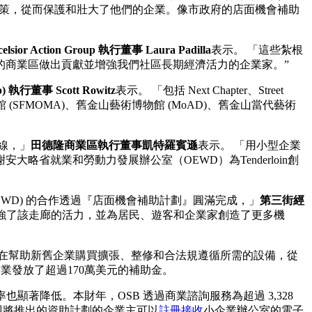
決策，從而保護和壯大了他們的企業。像市政府的店面機會補助
celsior Action Group 執行董事 Laura Padilla
表示。 「這些紮根
的商業區做出貢獻並增強我們社區長期經濟活力的企業家。”
 執行董事 Scott Rowitz
表示。 「包括 Next Chapter、Street
術博物館 (SFMOMA)、舊金山藝術博物館 (MoAD)、舊金山當代藝術
沿線，」
田德隆商業區執行董事凱特羅賓遜
表示。 「用小型企業
就業和勞動力發展辦公室（OEWD）為Tenderloin創
EWD) 的合作透過『店面機會補助計劃』圓滿完成，」
第三街經
強了該走廊的活力，並為居民、遊客和企業家創造了更多機
該計畫旨在幫助新舊企業購買擴張、整修和合法規遵循所需的設備，從
企業發放了超過170萬美元的補助金。
率也顯著降低。本財年，OSB 透過商業諮詢服務為超過 3,328
和即將推出的資助計劃的企業主可以
註冊接收
小企業辦公室的電子