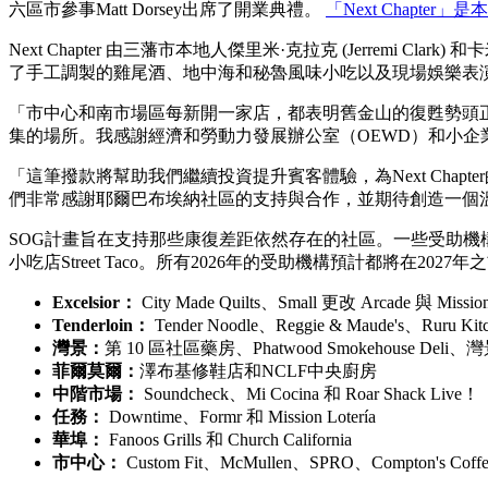
六區市參事Matt Dorsey出席了開業典禮。
「Next Chapt
Next Chapter 由三藩市本地人傑里米·克拉克 (Jerremi C
了手工調製的雞尾酒、地中海和秘魯風味小吃以及現場娛樂表
「市中心和南市場區每新開一家店，都表明舊金山的復甦勢頭
集的場所。我感謝經濟和勞動力發展辦公室（OEWD）和小企
「這筆撥款將幫助我們繼續投資提升賓客體驗，為Next Chap
們非常感謝耶爾巴布埃納社區的支持與合作，並期待創造一個
SOG計畫旨在支持那些康復差距依然存在的社區。一些受助機構已經開業，包
小吃店Street Taco。所有2026年的受助機構預計都將在2
Excelsior：
City Made Quilts、Small 更改 Arcade 與 M
Tenderloin：
Tender Noodle、Reggie & Maude's、Ruru Kitch
灣景：
第 10 區社區藥房、Phatwood Smokehouse Deli、
菲爾莫爾：
澤布基修鞋店和NCLF中央廚房
中階市場：
Soundcheck、Mi Cocina 和 Roar Shack Live！
任務：
Downtime、Formr 和 Mission Lotería
華埠：
Fanoos Grills 和 Church California
市中心：
Custom Fit、McMullen、SPRO、Compton's Coffe