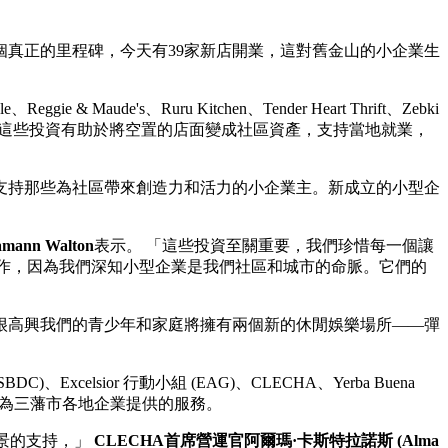
真正的里程碑，今天有39家新店開業，這對舊金山的小企業生
e's、Ruru Kitchen、Tender Heart Thrift、Zebki
 “這些投資有助於將空置的店面變成社區資產，支持當地就業，
支持那些為社區帶來創造力和活力的小企業主。新成立的小型企
nn Walton
表示。 「這些投資至關重要，我們珍惜每一個讓
合作，因為我們深知小型企業是我們社區和城市的命脈。它們的
很高興我們的青少年和家庭將擁有兩個新的休閒娛樂場所——彈
xcelsior 行動小組 (EAG)、CLECHA、Yerba Buena
一步加強為三藩市各地企業提供的服務。
背景的支持，」
CLECHA首席營運官阿爾瑪·卡斯特拉諾斯 (Alma