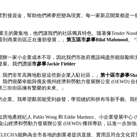
業對接資金，幫助他們將夢想變為現實。每一家新店開業都是一個
們讓我們的社區獨具特色。隨著像Tender Noodle、Reggie & Maud
店開業，我們看到商業街區正在蓬勃發展，」
第五區市參事Bilal Mahmood
。
開辦一家小企業成本不菲，因此我們市政府應該竭盡所能鼓勵和
發展。我們讚揚
市參事Jackie Fielder
，我們非常高興地歡迎這些新企業入駐社區，」
第十區市參事Shama
我們很榮幸能與俄亥俄州經濟和勞動力發展辦公室 (OEWD) 
第三街街區擁有繁榮的未來。」
的企業。我希望鄰居能受到啟發，學習縫紉和拼布等新手藝。我
o Wong 和 Eddie Martinez、小企業發展中心 (SBDC)、E
D)。這些組織從舊金山經濟和勞動力發展辦公室 (OEWD) 獲得專款，以進
LECHA能夠為全市各地的創業者提供直接、實用且符合文化