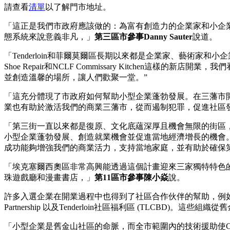
請查看
清單
以了解門市地址。
「這正是我們市政府應該做的：為富有創造力的企業家和小企
態系統來說意義非凡，」
第三區市參事Danny Sauter
說道。
「Tenderloin和菲爾莫爾區長期以來都是企業家、藝術家和小企業主的聚集地，他
Shoe Repair和NCLF Commissary Kitchen這樣的新
並創造溫馨的場所，讓人們歡聚一堂。”
「這充分體現了市政府如何幫助小型企業蓬勃發展。在三藩市
業也有助於激活我們的商業三藩市，從而遏制犯罪，促進社區
「第三街一直以來都是復原、文化底蘊深厚且機會無限的街區
小型企業蓬勃發展、創造就業機會並促進當地經濟增長的機會。
成功能夠增強我們的商業活力，支持當地家庭，並有助於確保
「埃克塞爾西奧區非常高興能透過這個計畫迎來三家獨特特色
珠遊戲廳和漫畫書店，」
第11區市參事陳小焱
說。
許多入選企業在開業過程中也得到了社區合作伙伴的幫助，例如房地產經紀人 Pabl
Partnership 以及Tenderloin社區福利區 (TLCB
「小型企業是舊金山社區的命脈，而全市範圍內的技術援助使C