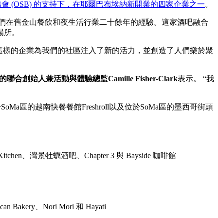
商業協會 (OSB) 的支持下，在耶爾巴布埃納新開業的四家企業之一
。
 142 號，凝聚了他們在舊金山餐飲和夜生活行業二十餘年的經驗。這家酒吧融合
場所。
apter這樣的企業為我們的社區注入了新的活力，並創造了人們樂於聚
ter的聯合創始人兼活動與體驗總監Camille Fisher-Clark
表示。 “我
SoMa區的越南快餐餐館Freshroll以及位於SoMa區的墨西哥街頭
Kitchen、灣景牡蠣酒吧、Chapter 3 與 Bayside 咖啡館
n Bakery、Nori Mori 和 Hayati