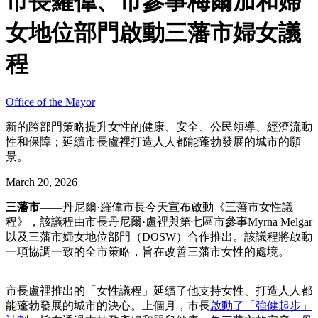
市長羅偉、市參事梅爾加和婦
女地位部門啟動三藩市婦女議
程
Office of the Mayor
新的跨部門策略提升女性的健康、安全、公民領導、經濟流動
性和保障；延續市長盧裡打造人人都能蓬勃發展的城市的願
景。
March 20, 2026
三藩市
——丹尼爾·羅偉市長今天宣布啟動《三藩市女性議
程》，該議程由市長丹尼爾·盧裡與第七區市參事Myrna Melgar
以及三藩市婦女地位部門（DOSW）合作推出。該議程將啟動
一項協調一致的全市策略，旨在改善三藩市女性的處境。
市長盧裡推出的「女性議程」延續了他支持女性、打造人人都
能蓬勃發展的城市的決心。上個月，市長
啟動了「強健起步」